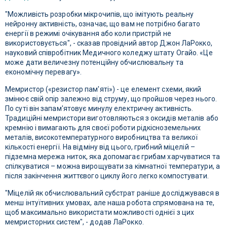
"Можливість розробки мікрочипів, що імітують реальну
нейронну активність, означає, що вам не потрібно багато
енергії в режимі очікування або коли пристрій не
використовується", - сказав провідний автор Джон ЛаРокко,
науковий співробітник Медичного коледжу штату Огайо. «Це
може дати величезну потенційну обчислювальну та
економічну перевагу».
Мемристор («резистор пам'яті») - це елемент схеми, який
змінює свій опір залежно від струму, що пройшов через нього.
По суті він запам'ятовує минулу електричну активність.
Традиційні мемристори виготовляються з оксидів металів або
кремнію і вимагають для своєї роботи рідкісноземельних
металів, високотемпературного виробництва та великої
кількості енергії. На відміну від цього, грибний міцелій –
підземна мережа ниток, яка допомагає грибам харчуватися та
спілкуватися – можна вирощувати за кімнатної температури, а
після закінчення життєвого циклу його легко компостувати.
"Міцелій як обчислювальний субстрат раніше досліджувався в
менш інтуїтивних умовах, але наша робота спрямована на те,
щоб максимально використати можливості однієї з цих
мемристорних систем", - додав ЛаРокко.