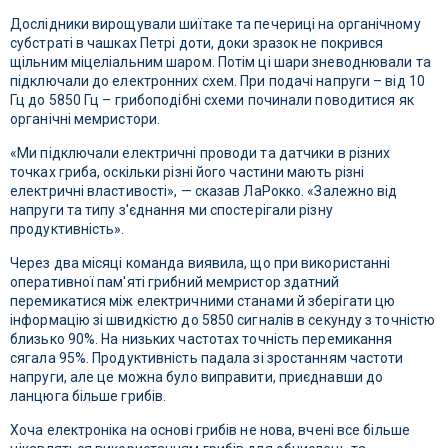
Дослідники вирощували шиїтаке та печериці на органічному
субстраті в чашках Петрі доти, доки зразок не покрився
щільним міцеліальним шаром. Потім ці шари зневоднювали та
підключали до електронних схем. При подачі напруги – від 10
Гц до 5850 Гц – грибоподібні схеми починали поводитися як
органічні мемристори.
«Ми підключали електричні проводи та датчики в різних
точках гриба, оскільки різні його частини мають різні
електричні властивості», — сказав ЛаРокко. «Залежно від
напруги та типу з'єднання ми спостерігали різну
продуктивність».
Через два місяці команда виявила, що при використанні
оперативної пам'яті грибний мемристор здатний
перемикатися між електричними станами й зберігати цю
інформацію зі швидкістю до 5850 сигналів в секунду з точністю
близько 90%. На низьких частотах точність перемикання
сягала 95%. Продуктивність падала зі зростанням частоти
напруги, але це можна було виправити, приєднавши до
ланцюга більше грибів.
Хоча електроніка на основі грибів не нова, вчені все більше