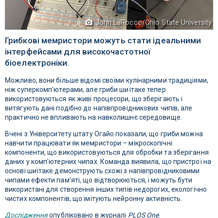
John LaRocco/Ohio State University
Грибкові мемристори можуть стати ідеальними
інтерфейсами для високочастотної
біоелектроніки.
Можливо, вони більше відомі своїми кулінарними традиціями,
ніж суперкомп'ютерами, але гриби шиїтаке тепер
використовуються як живі процесори, що зберігають і
витягують дані подібно до напівпровідникових чипів, але
практично не впливають на навколишнє середовище.
Вчені з Університету штату Огайо показали, що гриби можна
навчити працювати як мемристори – мікроскопічні
компоненти, що використовуються для обробки та зберігання
даних у комп'ютерних чипах. Команда виявила, що пристрої на
основі шиїтаке демонструють схожі з напівпровідниковими
чипами ефекти пам'яті, що відтворюються, і можуть бути
використані для створення інших типів недорогих, екологічно
чистих компонентів, що імітують нейронну активність.
Дослідження
опубліковано в журналі
PLOS One
.