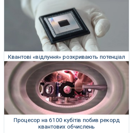
біорозкладним, їстівним... і живим
17 Травня 2025 р.
Квантові «відлуння» розкривають потенціал
квантового комп'ютера Google
27 Жовтня 2025 р.
Процесор на 6100 кубітів побив рекорд
квантових обчислень