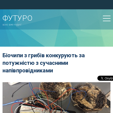
ФУТУРО
воно вже поруч!
Біочипи з грибів конкурують за
потужністю з сучасними
напівпровідниками