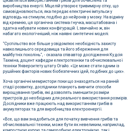
цікавляться використанням грибів для обчислень та
виробництва енергії. Міцелій утворює тривимірну сітку, що
самовідновлюється, яка передає електричні імпульси у
відповідь на стимули, подібно до нейронів у мозку. На відміну
від кремнію, ця органічна система гнучка, масштабована і
здатна набувати нових конфігурацій. І, звичайно ж, він
набагато екологічніший, ніж наявні синтетичні моделі.
"Суспільство все більше усвідомлює необхідність захисту
навколишнього середовища та його збереження для
майбутніх поколінь", - сказала співавтор дослідження Кудсія
Тахміна, доцент кафедри електротехніки та обчислювальної
техніки Університету штату Огайо. «Це може стати одним із
рушійних факторів нових біобезпечних ідей, подібних до цих».
Хоча органічні мемристори поки що знаходяться на ранній
стадії розвитку, дослідники планують вивчити способи
вирощування грибів, які дозволять зменшити розміри
пристроїв до необхідних для реального використання розмірів.
Дослідники вже працюють над використанням грибів в
акумуляторах та для виробництва електроенергії.
«Все, що вам знадобиться для початку вивчення грибів та
обчислювальної техніки, може бути як невеликим, наприклад,
компостною купою та саморобною електронікою, так і