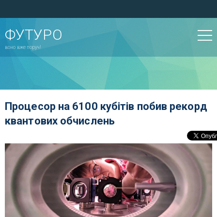
ФУТУРО
воно вже поруч!
Процесор на 6100 кубітів побив рекорд
квантових обчислень