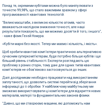
Понад те, окремими кубітами можна було маніпулювати з
точністю 99,98%, що стало важливим зразком у сфері
програмованості квантових технологій.
"Великі масштаби, з великою кількістю атомів, часто
вважаються наслідком зниження точності, але наші
результати показують, що ми можемо досягти й того, і іншого",
- каже фізик Гехей Номура.
«Кубіти марні без якості. Тепер ми маємо і кількість, і якість».
Щоб зробити квантові комп'ютери практичною альтернативою
сучасним суперкомп'ютерам, буде потрібно більше кубітів і ще
більший рівень стабільності. Експерти розглядають цю
проблему з різних сторін, тому дані для одних типів квантових
комп'ютерів не обов'язково застосовуються до інших.
Далі дослідникам необхідно працювати над використанням
заплутаності, що дозволить системі перейти від зберігання
інформації до її обробки. У найближчому майбутньому ми
зможемо використовувати ці комп'ютери для відкриття нових
матеріалів, матерії та фундаментальних законів фізики.
"Дивно, що ми створюємо машини, які допоможуть нам