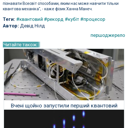
пізнавати Всесвіт способами, яким нас може навчити тільки
квантова механіка", - каже фізик Ханна Манеч.
Теги:
#квантовий
#рекорд
#кубіт
#процесор
Автор:
Девід Нілд
першоджерело
Читайте також:
Вчені щойно запустили перший квантовий
комп'ютер у космос
01 Серпня 2025 р.