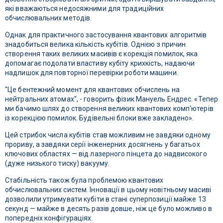
які вважаються недосяжними для традиційних
обчислювальних методів.
Однак для практичного застосування квантових алгоритмів
знадобиться велика кількість кубітів. Однією з причин
створення таких великих масивів є корекція помилок, яка
допомагає подолати властиву кубіту крихкість, надаючи
надлишок для повторної перевірки роботи машини.
"Це бентежний момент для квантових обчислень на
нейтральних атомах", - говорить фізик Мануель Ендрес. «Тепер
ми бачимо шлях до створення великих квантових комп'ютерів
із корекцією помилок. Будівельні блоки вже закладено».
Цей стрибок числа кубітів став можливим не завдяки одному
прориву, а завдяки серії інженерних досягнень у багатьох
ключових областях — від лазерного пінцета до надвисокого
(дуже низького тиску) вакууму.
Стабільність також була проблемою квантових
обчислювальних систем. Інновації в цьому новітньому масиві
дозволили утримувати кубіти в стані суперпозиції майже 13
секунд — майже в десять разів довше, ніж це було можливо в
попередніх конфігураціях.