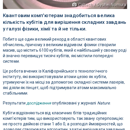
Caltech / Gyohei Nomura
Квантовим комп'ютерам знадобиться велика
кількість кубітів для вирішення складних завдань
у галузі фізики, хімії та й не тільки.
Побито ще один великий рекорд в області квантових
обчислень, причому з великим відривом: фізики створили
масив, що містить 6100 кубітів, який є найбільший у своєму роді
й значно перевищує тисячі кубітів, які містили попередні
системи.
Це робота вчених із Каліфорнійського технологічного
інституту, які використовували атоми цезію як кубіти,
утримуючи їх на місці за допомогою складної системи лазерів,
які діяли як пінцет, щоб підтримувати атоми максимально
стабільними.
Результати
дослідження
опубліковані у журналі
Nature
.
Кубіти відрізняються від класичних бітів традиційних
комп'ютерів тим, що використовують так звану суперпозицію:
не просто двійкові стани 1 або 0, а розподіл ймовірностей, що
дозволяє створювати алгоритми, здатні вирішувати завдання,