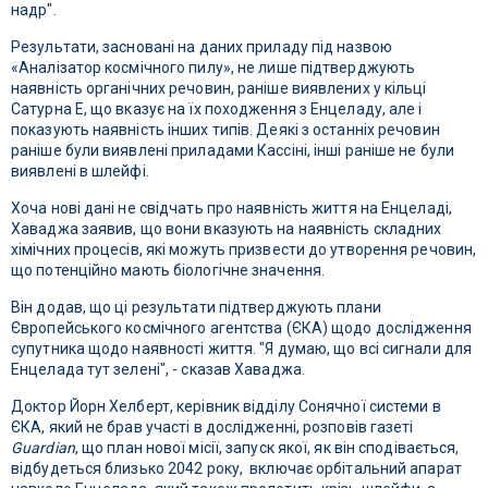
надр".
Результати, засновані на даних приладу під назвою
«Аналізатор космічного пилу», не лише підтверджують
наявність органічних речовин, раніше виявлених у кільці
Сатурна E, що вказує на їх походження з Енцеладу, але і
показують наявність інших типів. Деякі з останніх речовин
раніше були виявлені приладами Кассіні, інші раніше не були
виявлені в шлейфі.
Хоча нові дані не свідчать про наявність життя на Енцеладі,
Хаваджа заявив, що вони вказують на наявність складних
хімічних процесів, які можуть призвести до утворення речовин,
що потенційно мають біологічне значення.
Він додав, що ці результати підтверджують плани
Європейського космічного агентства (ЄКА) щодо дослідження
супутника щодо наявності життя. "Я думаю, що всі сигнали для
Енцелада тут зелені", - сказав Хаваджа.
Доктор Йорн Хелберт, керівник відділу Сонячної системи в
ЄКА, який не брав участі в дослідженні, розповів газеті
Guardian
, що план нової місії, запуск якої, як він сподівається,
відбудеться близько 2042 року, включає орбітальний апарат