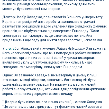
виявили у викиді органічні речовини, причому деякі типи
молекул були виявлені там вперше.
Доктор Нозаїр Хаваджа, планетолог із Вільного університету
Берліна та провідний автор роботи, заявив, що отримані
результати розширили відомі уявлення про складність хімічних
процесів, що відбуваються під поверхнею Енцеладу. "Коли
спостерігається складність, це означає, що потенційна
придатність Енцеладу для життя зараз зростає", - сказав він.
У
статті
, опублікованій у журналі
Nature Astronomy
, Хаваджа та
його колеги повідомили, що їхня попередня робота виявила
наявність органічних речовин і солей у крижаних зернах,
виявлених у кільці Сатурна, відомому як «кільце E», що
складається з матеріалу, викинутого Енцеладом.
Однак, як зазначає Хаваджа, вік матеріалу в цьому кільці
становить місяці або роки, а значить, його склад міг бути
схильний до впливу радіації. На відміну від цього, у новій
роботі аналізуються дані, отримані для дослідження крижаних
зерен, виявлених усередині самого викиду.
"Ці зерна були віком всього кілька хвилин", - сказав Хаваджа.
"Це означає, що ми отримуємо тут фактично чистий зразок з