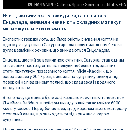
NASA/JPL-Caltech/Space Science Institute/EPA
Вчені, які вивчають викиди водяної пари з
Енцелада, виявили наявність складних молекул,
які можуть містити життя.
Експерти стверджують, що ймовірність існування життя на
одному із супутників Сатурна зросла після виявлення безлічі
вуглецевмісних речовин, що викидаються Енцеладом.
Енцелад, шостий за величиною супутник Сатурна, став одним
із головних претендентів на пошуки небесних тіл, здатних
стати притулком позаземного життя. Місія «Кассіні», що
завершилася у 2017 році, виявила на супутнику викид з-під
поверхні на південному полюсі, що складався із водяного
льоду та пари.
З того часу це явище було зафіксовано космічним телескопом
Джеймса Вебба, зі шлейфом викиду, який сягає майже 6000
миль у космос. Передбачається, що джерелом цього матеріалу
є солоний океан, що знаходиться під крижаною корою
супутника.
Дослідники, які вивчають дані місії "Кассіні", стверджують, що