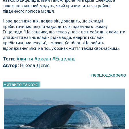
навколо Енцелада, який також пролетить крізь шлейфи, а
також посадковий модуль, який приземлиться в районі
південного полюса місяця.
Нове дослідження, додав він, доводить, що складні
пребіотичні молекули надходять із підземного океану
Енцелада. "Це означає, що тепер у нас є всі необхідні елементи
для життя на Енцеладі - рідка вода, енергія і складні
пребіотичні молекули", - сказав Хелберт. «Це робить
відряджання місії на пошук ознак життя таким своєчасним».
Теги:
#життя
#океан
#Енцелад
Автор:
Нікола Девіс
першоджерело
Читайте також: