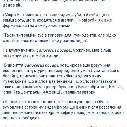
додав він.
«Мікро-КТ виявила не тільки видимі зуби, а й зуби, що їх
заміщають, що знаходяться в щелепі — нові зуби, які вже
формувалися на заміну зношеним».
"Такий тип заміни зубів типовий для ігуанодонтів, але рідко
спостерігався настільки чітко у ранніх видів".
На думку вчених,
Cariocecus bocagei
, можливо, мав більш
потужний укус, ніж його родичі.
"Відкриття
Cariocecus bocagei
розширює наше розуміння
екологічної структури ранньокрейдових умов Лузитанського
басейну, припускаючи наявність більш одного виду
ігуанодонтів, що відповідає тенденції, що спостерігається в
інших одновікових місцеперебування у Великобританії, Бельгії,
Іспанії та Центральній Африці", - заявили автори.
«Баремська різноманітність таксонів ігуанодонтів була
зумовлена ​​острівним ендемізмом, що виник після розселення
північноамериканських дріоморфів у період між пізньою юрою і
ранньою крейдою».