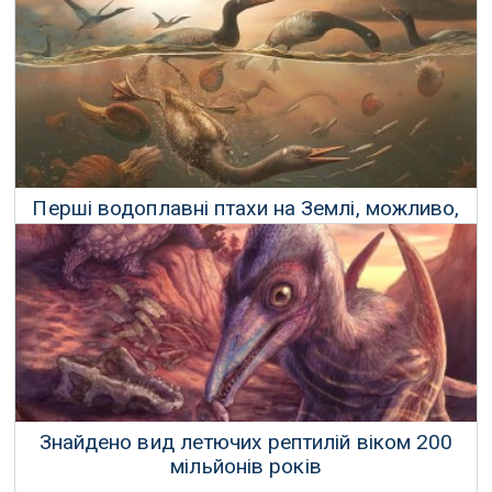
Відкрито новий вид травоїдних динозаврів
01 Вересня 2025 р.
Перші водоплавні птахи на Землі, можливо,
жили в Антарктиді 69 мільйонів років тому
08 Лютого 2025 р.
Знайдено вид летючих рептилій віком 200
мільйонів років