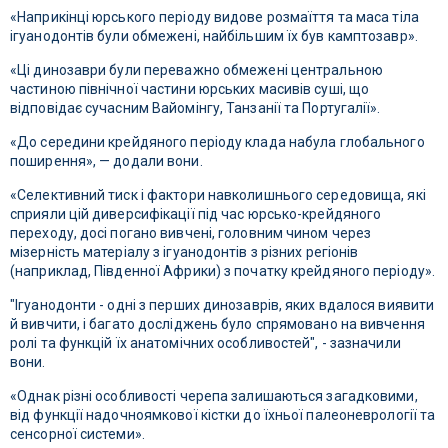
«Наприкінці юрського періоду видове розмаїття та маса тіла
ігуанодонтів були обмежені, найбільшим їх був камптозавр».
«Ці динозаври були переважно обмежені центральною
частиною північної частини юрських масивів суші, що
відповідає сучасним Вайомінгу, Танзанії та Португалії».
«До середини крейдяного періоду клада набула глобального
поширення», — додали вони.
«Селективний тиск і фактори навколишнього середовища, які
сприяли цій диверсифікації під час юрсько-крейдяного
переходу, досі погано вивчені, головним чином через
мізерність матеріалу з ігуанодонтів з різних регіонів
(наприклад, Південної Африки) з початку крейдяного періоду».
"Ігуанодонти - одні з перших динозаврів, яких вдалося виявити
й вивчити, і багато досліджень було спрямовано на вивчення
ролі та функцій їх анатомічних особливостей", - зазначили
вони.
«Однак різні особливості черепа залишаються загадковими,
від функції надочноямкової кістки до їхньої палеоневрології та
сенсорної системи».