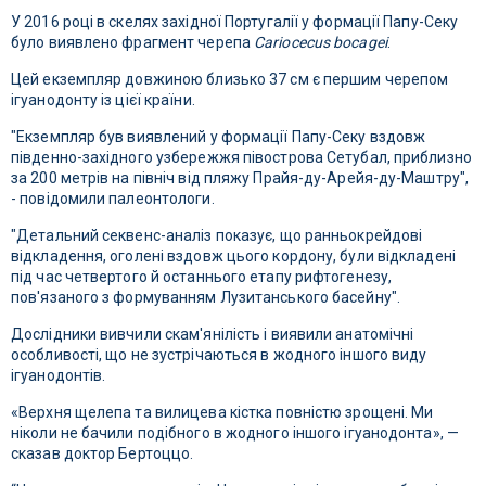
У 2016 році в скелях західної Португалії у формації Папу-Секу
було виявлено фрагмент черепа
Cariocecus bocagei
.
Цей екземпляр довжиною близько 37 см є першим черепом
ігуанодонту із цієї країни.
"Екземпляр був виявлений у формації Папу-Секу вздовж
південно-західного узбережжя півострова Сетубал, приблизно
за 200 метрів на північ від пляжу Прайя-ду-Арейя-ду-Маштру",
- повідомили палеонтологи.
"Детальний секвенс-аналіз показує, що ранньокрейдові
відкладення, оголені вздовж цього кордону, були відкладені
під час четвертого й останнього етапу рифтогенезу,
пов'язаного з формуванням Лузитанського басейну".
Дослідники вивчили скам'янілість і виявили анатомічні
особливості, що не зустрічаються в жодного іншого виду
ігуанодонтів.
«Верхня щелепа та вилицева кістка повністю зрощені. Ми
ніколи не бачили подібного в жодного іншого ігуанодонта», —
сказав доктор Бертоццо.