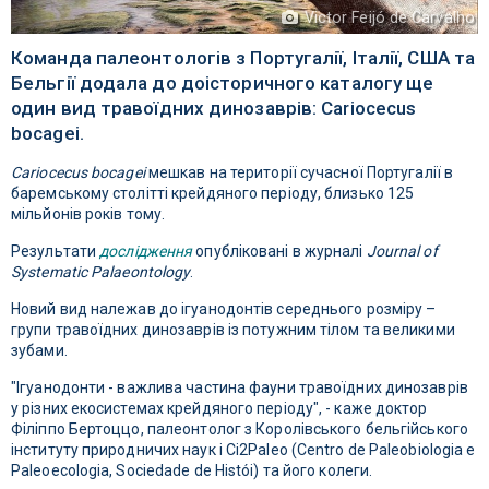
Victor Feijó de Carvalho
Команда палеонтологів з Португалії, Італії, США та
Бельгії додала до доісторичного каталогу ще
один вид травоїдних динозаврів: Cariocecus
bocagei.
Cariocecus bocagei
мешкав на території сучасної Португалії в
баремському столітті крейдяного періоду, близько 125
мільйонів років тому.
Результати
дослідження
опубліковані в журналі
Journal of
Systematic Palaeontology
.
Новий вид належав до ігуанодонтів середнього розміру –
групи травоїдних динозаврів із потужним тілом та великими
зубами.
"Ігуанодонти - важлива частина фауни травоїдних динозаврів
у різних екосистемах крейдяного періоду", - каже доктор
Філіппо Бертоццо, палеонтолог з Королівського бельгійського
інституту природничих наук і Ci2Paleo (Centro de Paleobiologia e
Paleoecologia, Sociedade de Histói) та його колеги.