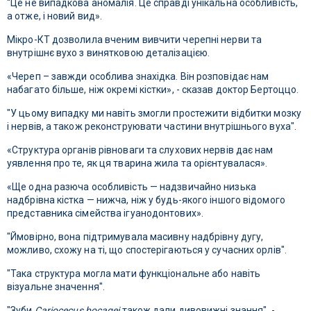
“Це не випадкова аномалія. Це справді унікальна особливість,
а отже, і новий вид».
Мікро-КТ дозволила вченим вивчити черепні нерви та
внутрішнє вухо з винятковою деталізацією.
«Череп – завжди особлива знахідка. Він розповідає нам
набагато більше, ніж окремі кістки», - сказав доктор Бертоццо.
"У цьому випадку ми навіть змогли простежити відбитки мозку
і нервів, а також реконструювати частини внутрішнього вуха".
«Структура органів рівноваги та слухових нервів дає нам
уявлення про те, як ця тварина жила та орієнтувалася».
«Ще одна разюча особливість — надзвичайно низька
надбрівна кістка — нижча, ніж у будь-якого іншого відомого
представника сімейства ігуанодонтових».
"Ймовірно, вона підтримувала масивну надбрівну дугу,
можливо, схожу на ті, що спостерігаються у сучасних орлів".
"Така структура могла мати функціональне або навіть
візуальне значення".
"Зуби
Cariocecus bocagei
також дали дивовижні знання", -