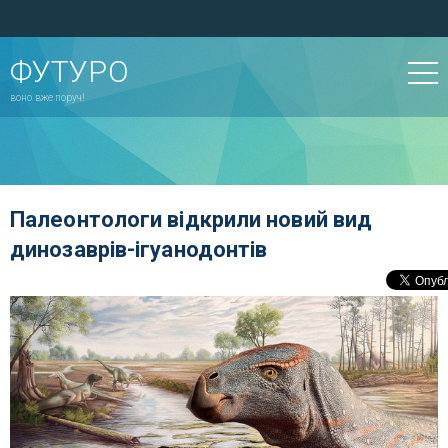
ФУТУРО
воно вже поруч!
Палеонтологи відкрили новий вид
динозаврів-ігуанодонтів