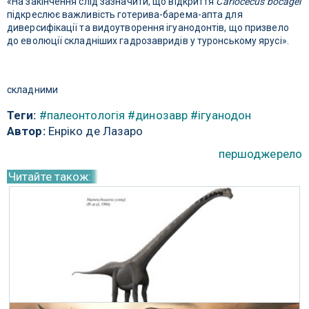
«На закінчення слід зазначити, що відкриття
Cariocecus bocagei
підкреслює важливість готерива-барема-апта для
диверсифікації та видоутворення ігуанодонтів, що призвело
до еволюції складніших гадрозавридів у туронському ярусі».
складними
Теги:
#палеонтологія
#динозавр
#ігуанодон
Автор:
Енріко де Лазаро
першоджерело
Читайте також: