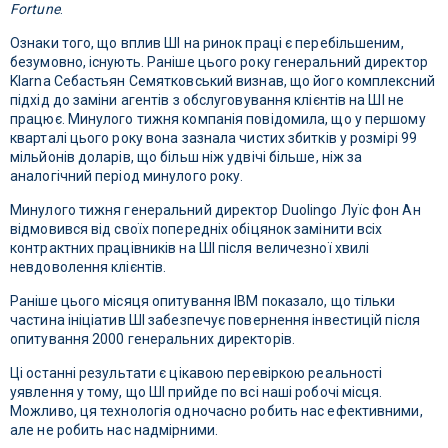
Fortune
.
Ознаки того, що вплив ШІ на ринок праці є перебільшеним,
безумовно, існують. Раніше цього року генеральний директор
Klarna Себастьян Семятковський визнав, що його комплексний
підхід до заміни агентів з обслуговування клієнтів на ШІ не
працює. Минулого тижня компанія повідомила, що у першому
кварталі цього року вона зазнала чистих збитків у розмірі 99
мільйонів доларів, що більш ніж удвічі більше, ніж за
аналогічний період минулого року.
Минулого тижня генеральний директор Duolingo Луїс фон Ан
відмовився від своїх попередніх обіцянок замінити всіх
контрактних працівників на ШІ після величезної хвилі
невдоволення клієнтів.
Раніше цього місяця опитування IBM показало, що тільки
частина ініціатив ШІ забезпечує повернення інвестицій після
опитування 2000 генеральних директорів.
Ці останні результати є цікавою перевіркою реальності
уявлення у тому, що ШІ прийде по всі наші робочі місця.
Можливо, ця технологія одночасно робить нас ефективними,
але не робить нас надмірними.