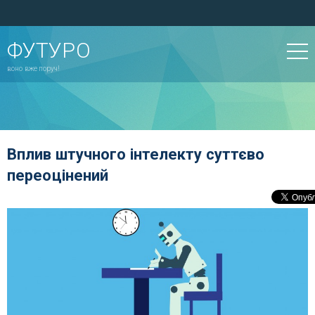
ФУТУРО
воно вже поруч!
Вплив штучного інтелекту суттєво
переоцінений