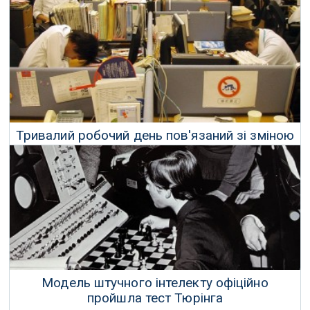
ефективністю колегам-людям
04 Вересня 2024 р.
Тривалий робочий день пов'язаний зі зміною
структури мозку
16 Травня 2025 р.
Модель штучного інтелекту офіційно
пройшла тест Тюрінга