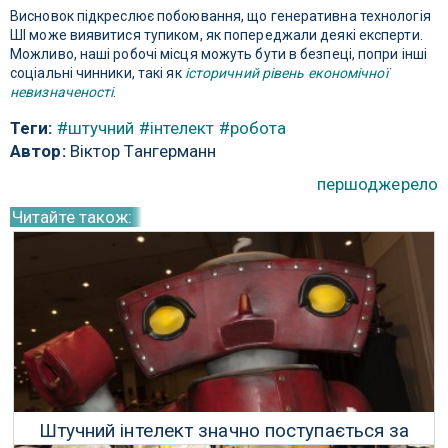
Висновок підкреслює побоювання, що генеративна технологія
ШІ може виявитися тупиком, як попереджали деякі експерти.
Можливо, наші робочі місця можуть бути в безпеці, попри інші
соціальні чинники, такі як
історичний рівень економічної
невизначеності
.
Теги:
#штучний
#інтелект
#робота
Автор:
Віктор Тангерманн
першоджерело
Читайте також:
Штучний інтелект значно поступається за