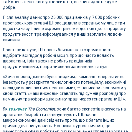
та Копенгагенського університетів, все виглядає не дуже
добре.
Після аналізу даних про 25 000 працівників у 7 000 робочих
просторах користувачі ШІ заощадили в середньому лише три
відсотки часу. І лише скромні три-сім відсотків цього приросту
продуктивності трансформувалися у вищі зарплати, як вони
виявили.
Простіше кажучи, ШІ навіть близько не в спроможності
відібрати всі підряд робочі місця, про що часто волають
шарлатани, і він також не робить працівників
продуктивнішими, попри численні запевнення галузі.
«Хоча впровадження було швидким, і компанії тепер активно
інвестують у розкриття технологічного потенціалу, економічні
наслідки залишаються невеликими», — написали економісти у
своїй статті. «Наші висновки ставлять під сумнів розповіді про
неминучу трансформацію ринку праці через генеративну ШІ».
Як
зазначає
The Economist
, хоча багато експертів вказують на
зростання безробіття і звинувачують ШІ, наявні
макроекономічні дані свідчать про те, що є багато інших
причин для звинувачень. Навпаки, журнал виявив, що
зайнятість у сфері роботи «білих комірців» насправді зросла за