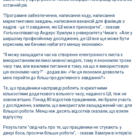
останній рік.
"Програмне забезпечення, написання коду, написання
маркетингових завдань, написання вакансій для фахівців з
кадрів - це ті завдання, які ШІ може прискорити", - сказав
Fortune
співавтор Андерс Хумлум з університету Чикаго. «Але у
ширшому професійному дослідженні, де ШІ все ще може бути
корисним, ми бачимо набагато меншу економію».
"Я можу заощадити час на створенні електронного листа з
використанням великої мовної моделі, тому я економлю трохи
часу там, але важливе питання в тому, на що я використовую
цю економію часу?" - додав він. «Чи ця економія дозволить
мені перейти до більш продуктивного завдання?»
Те, що працівники насправді роблять із крихітними
кількостями додаткового вільного часу, наданого ШІ, теж не
зовсім втішно. Понад 80 відсотків працівників, які брали участь
у дослідженні, заявили, що використали заощаджений час для
більшої роботи. Менш ніж десять відсотків сказали, що взяли
відпустку.
Результати "свідчать про те, що працівники не стукають у
двері боса, просячи більше роботи", - сказав Хамлум в інтерв'ю