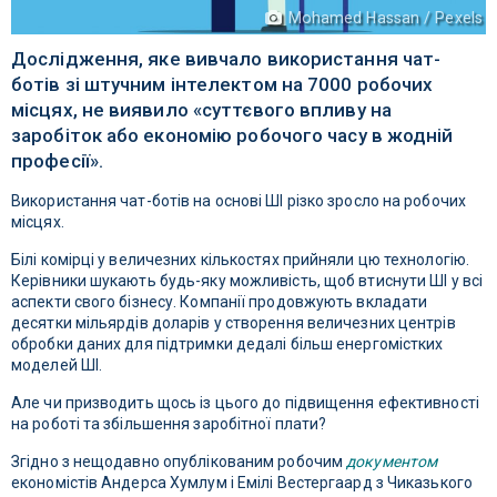
Mohamed Hassan / Pexels
Дослідження, яке вивчало використання чат-
ботів зі штучним інтелектом на 7000 робочих
місцях, не виявило «суттєвого впливу на
заробіток або економію робочого часу в жодній
професії».
Використання чат-ботів на основі ШІ різко зросло на робочих
місцях.
Білі комірці у величезних кількостях прийняли цю технологію.
Керівники шукають будь-яку можливість, щоб втиснути ШІ у всі
аспекти свого бізнесу. Компанії продовжують вкладати
десятки мільярдів доларів у створення величезних центрів
обробки даних для підтримки дедалі більш енергомістких
моделей ШІ.
Але чи призводить щось із цього до підвищення ефективності
на роботі та збільшення заробітної плати?
Згідно з нещодавно опублікованим робочим
документом
економістів Андерса Хумлум і Емілі Вестергаард з Чиказького