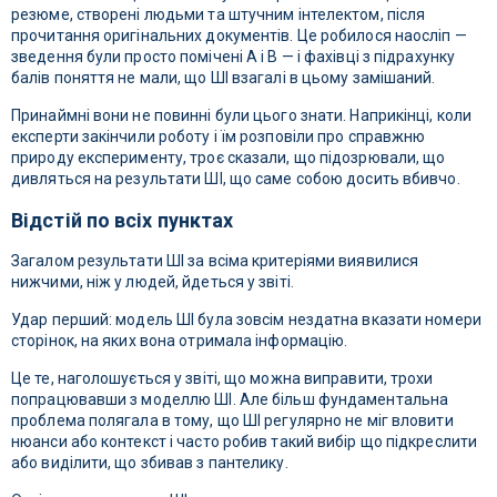
резюме, створені людьми та штучним інтелектом, після
прочитання оригінальних документів. Це робилося наосліп —
зведення були просто помічені A і B — і фахівці з підрахунку
балів поняття не мали, що ШІ взагалі в цьому замішаний.
Принаймні вони не повинні були цього знати. Наприкінці, коли
експерти закінчили роботу і їм розповіли про справжню
природу експерименту, троє сказали, що підозрювали, що
дивляться на результати ШІ, що саме собою досить вбивчо.
Відстій по всіх пунктах
Загалом результати ШІ за всіма критеріями виявилися
нижчими, ніж у людей, йдеться у звіті.
Удар перший: модель ШІ була зовсім нездатна вказати номери
сторінок, на яких вона отримала інформацію.
Це те, наголошується у звіті, що можна виправити, трохи
попрацювавши з моделлю ШІ. Але більш фундаментальна
проблема полягала в тому, що ШІ регулярно не міг вловити
нюанси або контекст і часто робив такий вибір що підкреслити
або виділити, що збивав з пантелику.