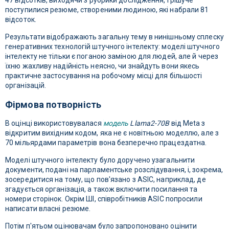
47 відсотків, виходячи з рубрики дослідження, і рішуче
поступилися резюме, створеними людиною, які набрали 81
відсоток.
Результати відображають загальну тему в нинішньому сплеску
генеративних технологій штучного інтелекту: моделі штучного
інтелекту не тільки є поганою заміною для людей, але й через
їхню жахливу надійність неясно, чи знайдуть вони якесь
практичне застосування на робочому місці для більшості
організацій.
Фірмова потворність
В оцінці використовувалася
модель
Llama2-70B
від Meta з
відкритим вихідним кодом, яка не є новітньою моделлю, але з
70 мільярдами параметрів вона безперечно працездатна.
Моделі штучного інтелекту було доручено узагальнити
документи, подані на парламентське розслідування, і, зокрема,
зосередитися на тому, що пов'язано з ASIC, наприклад, де
згадується організація, а також включити посилання та
номери сторінок. Окрім ШІ, співробітників ASIC попросили
написати власні резюме.
Потім п'ятьом оцінювачам було запропоновано оцінити