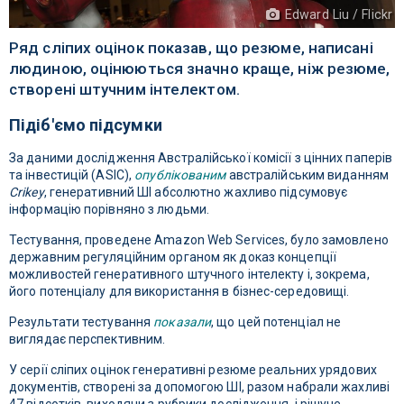
Edward Liu / Flickr
Ряд сліпих оцінок показав, що резюме, написані
людиною, оцінюються значно краще, ніж резюме,
створені штучним інтелектом.
Підіб'ємо підсумки
За даними дослідження Австралійської комісії з цінних паперів
та інвестицій (ASIC),
опублікованим
австралійським виданням
Crikey
, генеративний ШІ абсолютно жахливо підсумовує
інформацію порівняно з людьми.
Тестування, проведене Amazon Web Services, було замовлено
державним регуляційним органом як доказ концепції
можливостей генеративного штучного інтелекту і, зокрема,
його потенціалу для використання в бізнес-середовищі.
Результати тестування
показали
, що цей потенціал не
виглядає перспективним.
У серії сліпих оцінок генеративні резюме реальних урядових
документів, створені за допомогою ШІ, разом набрали жахливі