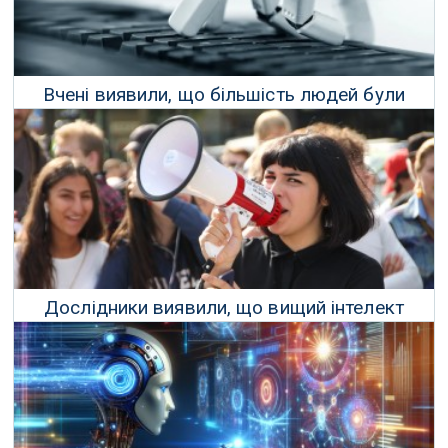
Вчені виявили, що більшість людей були
обдурені GPT-4 у тесті Тюрінга
17 Травня 2024 р.
Дослідники виявили, що вищий інтелект
корелює з лівими переконаннями
13 Квітня 2024 р.