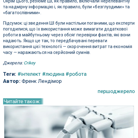
Окрім цього, резюме ШІ, як правило, включали нерелевантну
та надмірну інформацію і, як правило, були «безглуздими» та
«багатослівними».
Підсумок: ці зведення ШІ були настільки поганими, що експерти
погодилися, що їх використання може вимагати додаткової
роботи в майбутньому через обсяг перевірки фактів, які вони
надають. Якщо це так, то передбачувані переваги
використання цієї технології — скорочення витрат та економія
часу — наражаються на серйозний сумнів.
Джерела:
Crikey
Теги:
#інтелект
#людина
#робота
Автор:
Френк Лендімор
першоджерело
Читайте також: