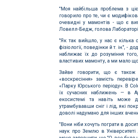
"Моя найбільша проблема з ціє
говорило про те, чи є модифіков
очевидні у мамонтів - що є ви
Ловелл-Бедж, голова Лабораторії
"Як так вийшло, у нас є кілька
фізіології, поведінки й т. ін.", -
наближає їх до розуміння того
властивих мамонту, а ми мало що
Зайве говорити, що є також 
«воскресіння» замість перевір
«Парку Юрського періоду». В Co
їх сучасних наближень — в А
екосистемі та навіть може д
утрамбувавши сніг і лід, які по
доволі надумано для інших вчени
"Вони ніби хочуть пограти в доси
наук про Землю в Університеті 
мене запевнити, що "О, все буде 