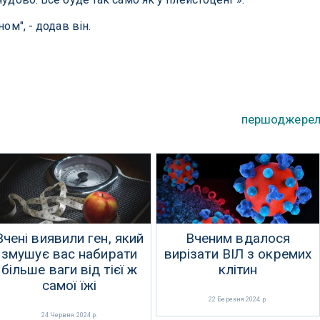
ом", - додав він.
першоджере
Вчені виявили ген, який
Вченим вдалося
змушує вас набирати
вирізати ВІЛ з окремих
більше ваги від тієї ж
клітин
самої їжі
22 Березня 2024 р.
24 Червня 2024 р.