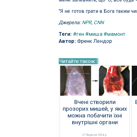
"Я не готов грати в Бога таким чин
Джерела:
NPR
,
CNN
Теги:
#ген
#миша
#мамонт
Автор:
Френк Лендор
Читайте також:
Вчені створили
прозорих мишей, у яких
можна побачити їхні
внутрішні органи
07 Вересня 2024 р.