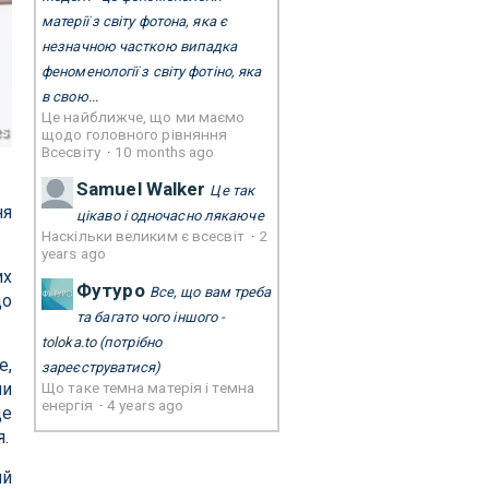
матерії з світу фотона, яка є
незначною часткою випадка
феноменології з світу фотіно, яка
в свою...
Це найближче, що ми маємо
es
щодо головного рівняння
Всесвіту
·
10 months ago
Samuel Walker
Це так
ня
цікаво і одночасно лякаюче
Наскільки великим є всесвіт
·
2
years ago
их
Футуро
Все, що вам треба
до
та багато чого іншого -
toloka.to
(потрібно
е,
зареєструватися)
Що таке темна матерія і темна
ни
енергія
·
4 years ago
це
я.
ий