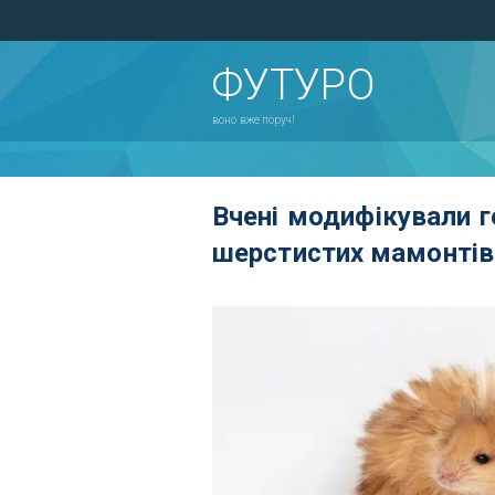
ФУТУРО
воно вже поруч!
Вчені модифікували г
шерстистих мамонтів