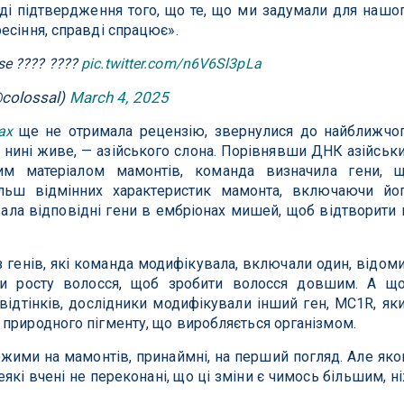
вді підтвердження того, що те, що ми задумали для нашо
есіння, справді спрацює».
se ???? ????
pic.twitter.com/n6V6Sl3pLa
@colossal)
March 4, 2025
ах
ще не отримала рецензію, звернулися до найближчо
 нині живе, — азійського слона. Порівнявши ДНК азійськ
им матеріалом мамонтів, команда визначила гени, 
ільш відмінних характеристик мамонта, включаючи йо
вала відповідні гени в ембріонах мишей, щоб відтворити 
 з генів, які команда модифікувала, включали один, відом
ли росту волосся, щоб зробити волосся довшим. А щ
відтінків, дослідники модифікували інший ген, MC1R, як
природного пігменту, що виробляється організмом.
ожими на мамонтів, принаймні, на перший погляд. Але як
які вчені не переконані, що ці зміни є чимось більшим, н