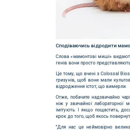
Сподіваючись відродити мамо
Слова «мамонтові миші» видают
генів вони просто представляють
Це тому, що вчені з Colossal Bi
гризунів, щоб вони мали культо
відродження істот, що вимерли.
Отже, побачите надзвичайно чар
ніж у звичайної лабораторної ми
імітують. І якщо пощастить, дос
крок до того, щоб якось повернут
"Для нас це неймовірно велика