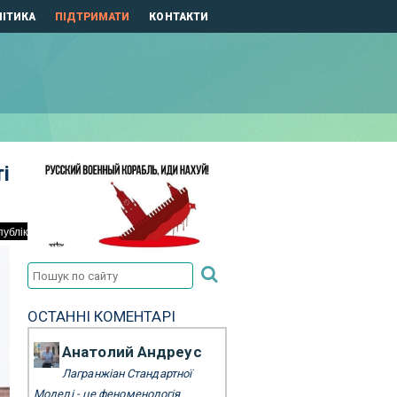
ІТИКА
ПІДТРИМАТИ
КОНТАКТИ
і
ОСТАННІ КОМЕНТАРІ
Анатолий Андреус
Лагранжіан Стандартної
Моделі - це феноменологія