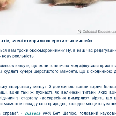
Colossal Bioscienc
нтів, вчені створили «шерстистих мишей».
ься вам трохи оксюморонними? Ну, в наш час редагуван
 нову реальність.
osciences кажуть, що вони генетично модифікували крихітн
ві кудлаті кучері шерстистого мамонта, що є сходинкою 
івну «шерстисту мишу». З довжиною вовни втричі більш
ші, вони такі ж пухнасті, як величезні титани, яких во
лідники зі стартапу «воскресіння вимерлих» вірять, що 
и мамонтів назад у їхнє природне, холодне місце існуванн
 справа", -
сказала
NPR
Бет Шапіро, головний науков