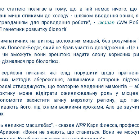
ю статтею полягає в тому, що в ній немає нічого, що
ані миші стійкими до холоду - шляхом введення ознак, я
правданням для проведення роботи", -
сказав
CNN
Роб
 генетики розвитку біології.
 симпатичних на вигляд волохатих мишей, без розуміння 
 додав Ловелл-Бедж, який не брав участі в дослідженні. «Це 
, чи зможуть вони зрештою надати слону корисних ри
 дізналися про біологію».
серйозні питання, які слід порушити щодо прагнен
ених методів збереження, залишаючи осторонь підтек
lossal стверджують, що повторне введення мамонтів — а
рктику може відіграти оживлювальну роль у місцев
опомогти захистити вічну мерзлоту регіону, що тан
кривають його, під їхніми важкими кроками. Але це звучи
х.
ть великих масштабах", - сказав
NPR
Карл Флесса, профес
Аризони. «Вони не знають, що станеться. Вони не можу
чудово. Все буде так само як у плейстоцені"».