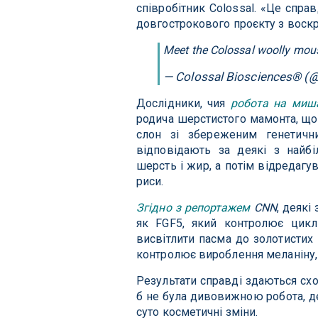
співробітник Colossal. «Це спра
довгострокового проєкту з воскр
Meet the Colossal woolly mou
— Colossal Biosciences® (
Дослідники, чия
робота на миш
родича шерстистого мамонта, що
слон зі збереженим генетичн
відповідають за деякі з найб
шерсть і жир, а потім відредагу
риси.
Згідно з репортажем
CNN
, деякі
як FGF5, який контролює цик
висвітлити пасма до золотистих 
контролює вироблення меланіну, 
Результати справді здаються сх
б не була дивовижною робота, де
суто косметичні зміни.