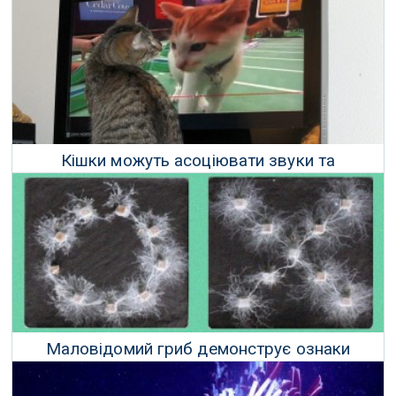
Кішки можуть асоціювати звуки та
зображення, що є попередником мови
28 Жовтня 2024 р.
Маловідомий гриб демонструє ознаки
рудиментарного інтелекту