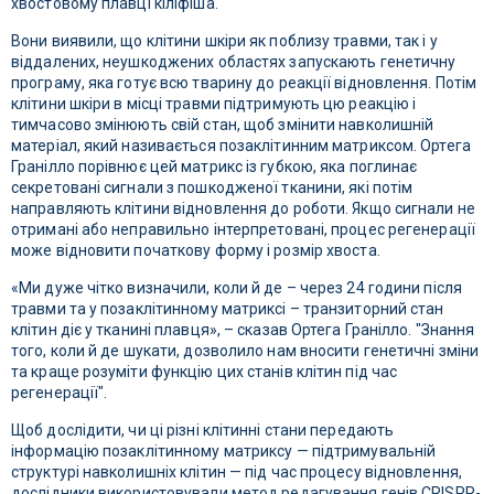
хвостовому плавці кіліфіша.
Вони виявили, що клітини шкіри як поблизу травми, так і у
віддалених, неушкоджених областях запускають генетичну
програму, яка готує всю тварину до реакції відновлення. Потім
клітини шкіри в місці травми підтримують цю реакцію і
тимчасово змінюють свій стан, щоб змінити навколишній
матеріал, який називається позаклітинним матриксом. Ортега
Гранілло порівнює цей матрикс із губкою, яка поглинає
секретовані сигнали з пошкодженої тканини, які потім
направляють клітини відновлення до роботи. Якщо сигнали не
отримані або неправильно інтерпретовані, процес регенерації
може відновити початкову форму і розмір хвоста.
«Ми дуже чітко визначили, коли й де – через 24 години після
травми та у позаклітинному матриксі – транзиторний стан
клітин діє у тканині плавця», – сказав Ортега Гранілло. "Знання
того, коли й де шукати, дозволило нам вносити генетичні зміни
та краще розуміти функцію цих станів клітин під час
регенерації".
Щоб дослідити, чи ці різні клітинні стани передають
інформацію позаклітинному матриксу — підтримувальній
структурі навколишніх клітин — під час процесу відновлення,
дослідники використовували метод редагування генів CRISPR-