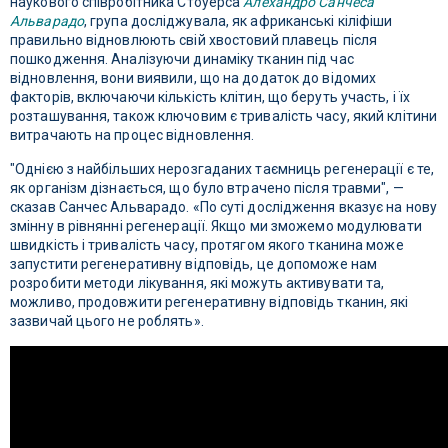
наукового співробітника Стоуерса
Алехандро Санчеса
Альварадо
, група досліджувала, як африканські кіліфіши
правильно відновлюють свій хвостовий плавець після
пошкодження. Аналізуючи динаміку тканин під час
відновлення, вони виявили, що на додаток до відомих
факторів, включаючи кількість клітин, що беруть участь, і їх
розташування, також ключовим є тривалість часу, який клітини
витрачають на процес відновлення.
"Однією з найбільших нерозгаданих таємниць регенерації є те,
як організм дізнається, що було втрачено після травми", —
сказав Санчес Альварадо. «По суті дослідження вказує на нову
змінну в рівнянні регенерації. Якщо ми зможемо модулювати
швидкість і тривалість часу, протягом якого тканина може
запустити регенеративну відповідь, це допоможе нам
розробити методи лікування, які можуть активувати та,
можливо, продовжити регенеративну відповідь тканин, які
зазвичай цього не роблять».