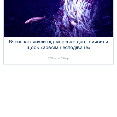
24 Жовтня 2024 р.
Вчені заглянули під морське дно і виявили
щось «зовсім несподіване»
17 Жовтня 2024 р.