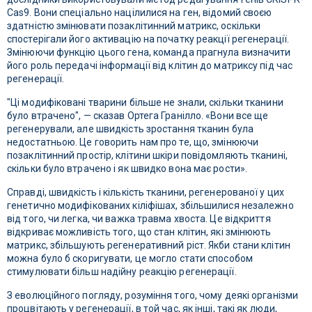
Cas9. Вони спеціально націлилися на ген, відомий своєю
здатністю змінювати позаклітинний матрикс, оскільки
спостерігали його активацію на початку реакції регенерації.
Змінюючи функцію цього гена, команда прагнула визначити
його роль передачі інформації від клітин до матриксу під час
регенерації.
"Ці модифіковані тварини більше не знали, скільки тканини
було втрачено", — сказав Ортега Гранілло. «Вони все ще
регенерували, але швидкість зростання тканин була
недостатньою. Це говорить нам про те, що, змінюючи
позаклітинний простір, клітини шкіри повідомляють тканині,
скільки було втрачено і як швидко вона має рости».
Справді, швидкість і кількість тканини, регенерованої у цих
генетично модифікованих кіліфішах, збільшилися незалежно
від того, чи легка, чи важка травма хвоста. Це відкриття
відкриває можливість того, що стан клітин, які змінюють
матрикс, збільшують регенеративний ріст. Якби стани клітин
можна було б скоригувати, це могло стати способом
стимулювати більш надійну реакцію регенерації.
З еволюційного погляду, розуміння того, чому деякі організми
процвітають у регенерації, в той час, як інші, такі як люди,