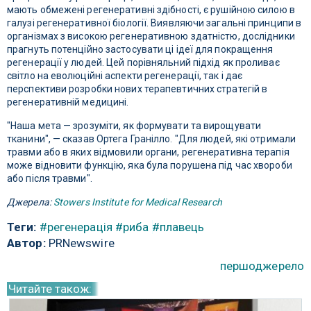
мають обмежені регенеративні здібності, є рушійною силою в
галузі регенеративної біології. Виявляючи загальні принципи в
організмах з високою регенеративною здатністю, дослідники
прагнуть потенційно застосувати ці ідеї для покращення
регенерації у людей. Цей порівняльний підхід як проливає
світло на еволюційні аспекти регенерації, так і дає
перспективи розробки нових терапевтичних стратегій в
регенеративній медицині.
"Наша мета — зрозуміти, як формувати та вирощувати
тканини", — сказав Ортега Гранілло. "Для людей, які отримали
травми або в яких відмовили органи, регенеративна терапія
може відновити функцію, яка була порушена під час хвороби
або після травми".
Джерела:
Stowers Institute for Medical Research
Теги:
#регенерація
#риба
#плавець
Автор:
PRNewswire
першоджерело
Читайте також: