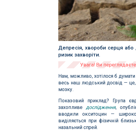
Депресія, хвороби серця або
ризик захворіти.
Нам, можливо, хотілося б думати 
весь наш людський досвід — це, 
мозку.
Показовий приклад? Група євр
захопливе
дослідження
, опубл
вводили окситоцин — широко
виділяється при фізичній близь
назальний спрей.