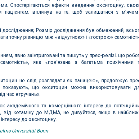
блеми. Спостерігаються ефекти введення окситоцину, сво
 пацієнтам. вплинув на те, щоб залишатися з м'ячем
і дослідження; Розмір дослідження був обмежений, всьо
вати точну різницю між «відчутною» і «гострою» самотніст
енням, явно заінтриговані та пишуть у прес-релізі, що робо
амотність», яка «пов'язана з багатьма психічними 
итоцин не слід розглядати як панацею», продовжує пре
ня показують, що окситоцин можна використовувати д
ід час втручань».
ск академічного та комерційного інтересу до потенційн
, від кетаміну до МДМА, не дивуйтеся, якщо в найближ
інтересу до окситоцину.
helms-Universität Bonn