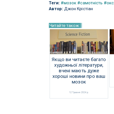
Теги:
#мозок
#самотність
#окс
Автор:
Джон Крістіан
Читайте також:
Якщо ви читаєте багато
художньої літератури,
вчені мають дуже
хороші новини про ваш
мозок
12 Травня 2024 р.