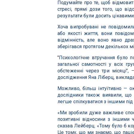
Подумайте про те, щоб відмовит
стресі, прямі дози того, що ві
результати були досить цікавими
Хоча випробувані не повідомили
або якості життя, вони повідо
відмінність, але воно явно дра
зберігався протягом декількох мі
"Психологічне втручання було п
загальної самотності у всіх г
обстеженні через три місяці",
дослідження Яна Ліберц, виклада
Можливо, більш інтуїтивно — ок
дослідники також виявили, що 
легше спілкуватися з іншими під ч
«Ми зробили дуже важливе спост
позитивні відносини з іншими ч
сказав Лейберц. «Тому було б кор
Це тому, що ми знаємо, що паціє