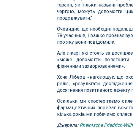
терапії, як тільки названі про
чергою, можуть допомогти цим
продовжувати."
Очевидно, що необхідні подальш
78 учасників, і важко проаналізу
про яку вони повідомили.
Але лікарі, які стоять за дослідж
«може допомогти полегшити с
фізичними захворюваннями».
Хоча Ліберц «наголошує, що окс
реліз, «результати досліджен
досягнення позитивного ефекту п
Оскільки ми спостерігаємо спле
фармацевтичних переваг всього
кілька років ми побачимо сплеск 
Джерела:
Rheinische Friedrich-Wil