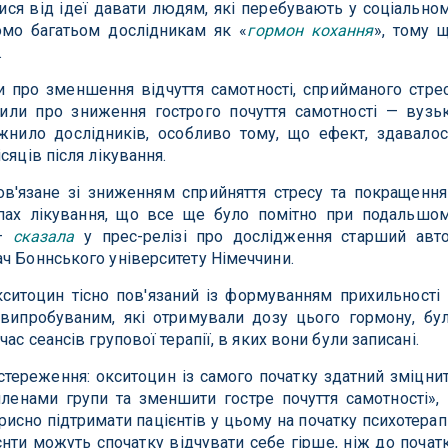
ися від ідеї давати людям, які перебувають у соціально
домо багатьом дослідникам як «
гормон кохання
», тому 
.
 про зменшення відчуття самотності, сприйманого стре
мили про зниження гострого почуття самотності — вузь
жнило дослідників, особливо тому, що ефект, здавалос
сяців після лікування.
ов'язане зі зниженням сприйняття стресу та покращенн
рупах лікування, що все ще було помітно при подальшо
 —
сказала
у прес-релізі про дослідження старший авт
ч Боннського університету Німеччини.
ситоцин тісно пов'язаний із формуванням прихильності
випробуваним, які отримували дозу цього гормону, бу
ас сеансів групової терапії, в яких вони були записані.
ереження: окситоцин із самого початку здатний зміцни
ленами групи та зменшити гостре почуття самотності»,
исно підтримати пацієнтів у цьому на початку психотерапі
нти можуть спочатку відчувати себе гірше, ніж до почат