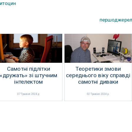
итоцин
першоджере
Самотні підлітки
Теоретики змови
«дружать» зі штучним
середнього віку справді
інтелектом
самотні диваки
07 Травня 2024 р.
02 Травня 2024 р.