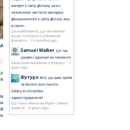
матерії з світу фотона, яка є
незначною часткою випадка
феноменології з світу фотіно, яка
в свою...
Це найближче, що ми маємо
re
щодо головного рівняння
Всесвіту
·
10 months ago
ий
Samuel Walker
Це так
цікаво і одночасно лякаюче
Наскільки великим є всесвіт
·
2
years ago
що
Футуро
Все, що вам треба
 в
та багато чого іншого -
toloka.to
(потрібно
ла
зареєструватися)
ни
Що таке темна матерія і темна
енергія
·
4 years ago
ий
як