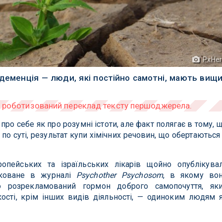
PxHe
 деменція — люди, які постійно самотні, мають вищ
про себе як про розумні істоти, але факт полягає в тому, 
по суті, результат купи хімічних речовин, що обертаються
опейських та ізраїльських лікарів щойно опублікува
іковане в журналі
Psychother Psychosom
, в якому во
 розрекламований гормон доброго самопочуття, як
кості, крім інших видів діяльності, — одиноким людям 