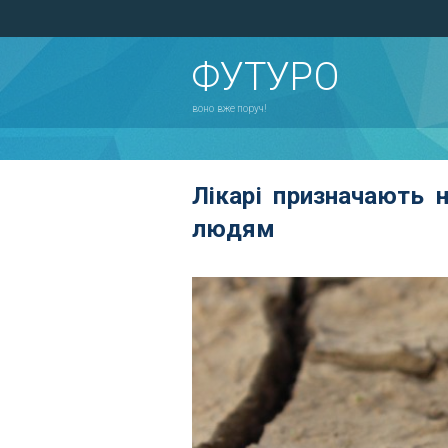
ФУТУРО
воно вже поруч!
Лікарі призначають 
людям