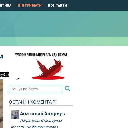
ІТИКА
ПІДТРИМАТИ
КОНТАКТИ
м
ОСТАННІ КОМЕНТАРІ
Анатолий Андреус
Лагранжіан Стандартної
Моделі - це феноменологія