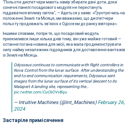
"Польотні диспетчери мають намір збирати дані доти, доки
сонячні панелі посадкового модуля не перестануть
піддаватися впливу світла", — йдеться у заяві. «Ґрунтуючись на
положенні Землі та Місяця, ми вважаємо, що диспетчери
польоту продовжать зв'язок з Одіссеєм до ранку вівторка».
Іншими словами, попри те, що посадковий модуль
приземлився лише кілька днів тому, він уже майже готовий —
остання погана новина для місії, яка мала продемонструвати
силу найму незалежних підрядників для доставляння вантажів
із Землі на Місяць.
Odysseus continues to communicate with flight controllers in
Nova Control from the lunar surface. After understanding the
end-to-end communication requirements, Odysseus sent
images from the lunar surface of its vertical descent to its
Malapert A landing site, representing the…
pic.twitter.com/CuCkOVvBqu
— Intuitive Machines (@Int_Machines)
February 26,
2024
Застаріле примісячення