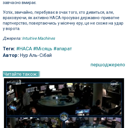
завчасно вмирає.
Успіх, звичайно, перебуває в очах того, хто дивиться, але,
враховуючи, як активно НАСА просуває державно-приватне
партнерство, повертаючись у місячну еру, це не схоже на удар
у ворота.
Джерела:
Intuitive Machines
Теги:
#НАСА
#Місяць
#апарат
Автор:
Нур Аль-Сібай
першоджерело
Читайте також: