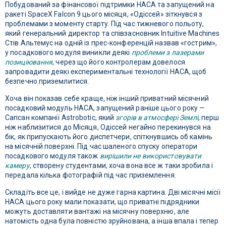
Побудований за фінансової підтримки НАСА та запущений на
ракеті SpaceX Falcon 9 цього місяця, «Одіссей» зіткнувся з
проблемами з моменту старту. Під час тижневого польоту,
який генеральний директор та співзасновник Intuitive Machines
Стів Альтемус на одній із прес-конференцій назвав «гострим»,
у посадкового модуля виникли деякі
проблеми з лазерами
позиціювання
, через що його контролерам довелося
запровадити деякі експериментальні технології НАСА, щоб
безпечно приземлитися.
Хоча він показав себе краще, ніж інший приватний місячний
посадковий модуль НАСА, запущений раніше цього року —
Сапсан компанії Astrobotic, який
згорів в атмосфері Землі
, перш
ніж наблизитися до Місяця, Одіссей негайно перекинувся на
бік, як припускають його диспетчери, спіткнувшись об камінь
на місячній поверхні. Під час шаленого спуску оператори
посадкового модуля також
вирішили не використовувати
камеру
, створену студентами, хоча вона все ж таки зробила і
передала кілька фотографій під час приземлення.
Складіть все це, і вийде не дуже гарна картина. Дві місячні місії
НАСА цього року мали показати, що приватні підрядники
можуть доставляти вантажі на місячну поверхню, але
натомість одна була повністю зруйнована, а інша впала і тепер