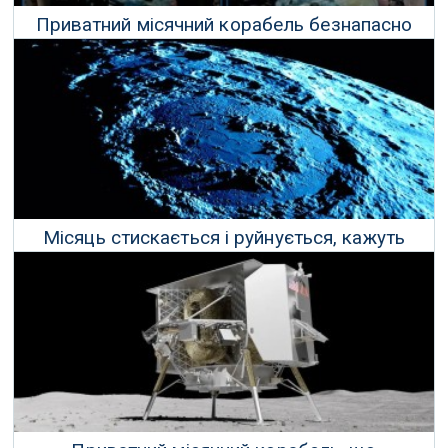
Приватний місячний корабель безнапасно
приземлився на Місяці
23 Лютого 2024 р.
Місяць стискається і руйнується, кажуть
вчені
30 Січня 2024 р.