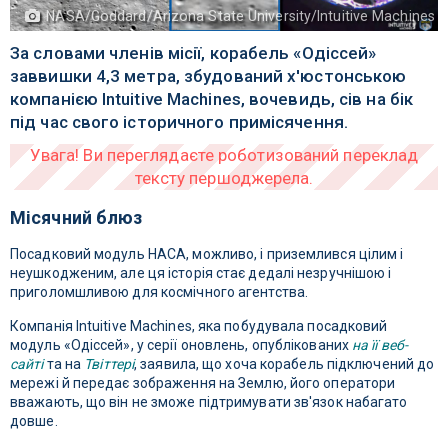
NASA/Goddard/Arizona State University/Intuitive Machines
За словами членів місії, корабель «Одіссей»
заввишки 4,3 метра, збудований х'юстонською
компанією Intuitive Machines, вочевидь, сів на бік
під час свого історичного примісячення.
Місячний блюз
Посадковий модуль НАСА, можливо, і приземлився цілим і
неушкодженим, але ця історія стає дедалі незручнішою і
приголомшливою для космічного агентства.
Компанія Intuitive Machines, яка побудувала посадковий
модуль «Одіссей», у серії оновлень, опублікованих
на її веб-
сайті
та на
Твіттері
, заявила, що хоча корабель підключений до
мережі й передає зображення на Землю, його оператори
вважають, що він не зможе підтримувати зв'язок набагато
довше.