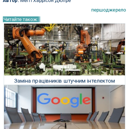
Автор:
Меггі Харрісон Дюпре
першоджерело
Читайте також:
Заміна працівників штучним інтелектом
насправді коштує дорожче, вважає MIT
24 Січня 2024 р.