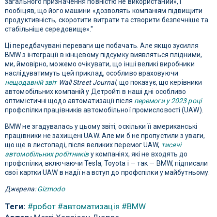
загального призначення повністю не використаний», і
пообіцяв, що його машини «дозволять компаніям підвищити
продуктивність, скоротити витрати та створити безпечніше та
стабільніше середовище»."
Ці передбачувані переваги ще побачать. Але якщо зусилля
BMW з інтеграції в кінцевому підсумку виявляться плідними,
ми, ймовірно, можемо очікувати, що інші великі виробники
наслідуватимуть цей приклад, особливо враховуючи
нещодавній звіт
Wall Street Journal
, що показує, що керівники
автомобільних компаній у Детройті в наші дні особливо
оптимістичні щодо автоматизації після
перемоги у 2023 році
профспілки працівників автомобільної промисловості (UAW).
BMW не згадувалась у цьому звіті, оскільки її американські
працівники не захищені UAW. Але ми б не пропустили з уваги,
що ще в листопаді, після великих перемог UAW,
тисячі
автомобільних робітників
у компаніях, які не входять до
профспілки, включаючи Tesla, Toyota і — так — BMW, підписали
свої картки UAW в надії на вступ до профспілки у майбутньому.
Джерела:
Gizmodo
Теги:
#робот
#автоматизація
#BMW