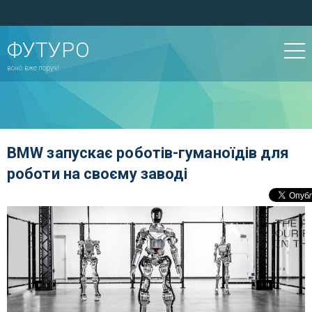
ФУТУРО
воно вже поруч!
BMW запускає роботів-гуманоїдів для
роботи на своєму заводі