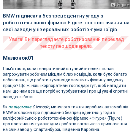
Figure
BMW підписала безпрецедентну угоду з
робототехнічною фірмою Figure про постачання на
свої заводи універсальних роботів-гуманоїдів.
Малюнок01
Пам'ятаєте, коли генеративний штучний інтелект почав
загрожувати робочим місцям білих комірців, коли було багато
побоювань, що роботи-гуманоїди замінять фізичну людську
працю? Що ж, наші корпоративні господарі тут, щоб нагадати
нам, що нам все ще потрібно турбуватися і про ці уявні спритні
заводські боти.
Як
повідомляє
Gizmodo
, минулого тижня виробник автомобілів
BMW оголосив про підписання безпрецедентної угоди з
каліфорнійською робототехнічною фірмою «Фігура» (Figure)
про постачання гуманоїдних роботів загального призначення
на свій завод у Спартанбурзі, Південна Кароліна.