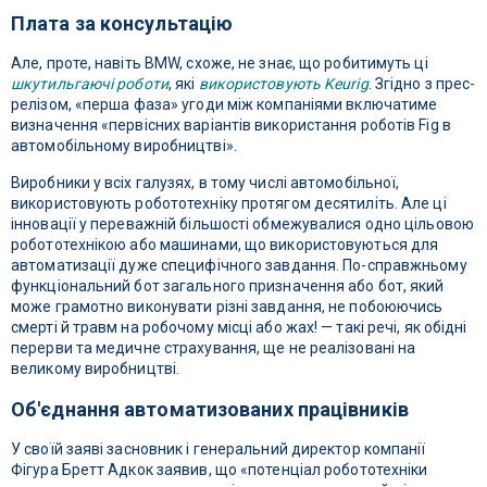
Плата за консультацію
Але, проте, навіть BMW, схоже, не знає, що робитимуть ці
шкутильгаючі роботи
, які
використовують Keurig
. Згідно з прес-
релізом, «перша фаза» угоди між компаніями включатиме
визначення «первісних варіантів використання роботів Fig в
автомобільному виробництві».
Виробники у всіх галузях, в тому числі автомобільної,
використовують робототехніку протягом десятиліть. Але ці
інновації у переважній більшості обмежувалися одно цільовою
робототехнікою або машинами, що використовуються для
автоматизації дуже специфічного завдання. По-справжньому
функціональний бот загального призначення або бот, який
може грамотно виконувати різні завдання, не побоюючись
смерті й травм на робочому місці або жах! — такі речі, як обідні
перерви та медичне страхування, ще не реалізовані на
великому виробництві.
Об'єднання автоматизованих працівників
У своїй заяві засновник і генеральний директор компанії
Фігура Бретт Адкок заявив, що «потенціал робототехніки