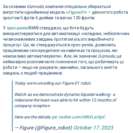
За словами
Gizmodo
, компанія спеціально збирається
випустити однойменну модель «
Figure01
» — двоногого робота
зростом 5 футів 6 дюймів та вагою 130 фунтів.
У
прес-релізі
BMW стверджує, що боти будуть
використовуватися для автоматизації «складних, небезпечних
чи виснажливих завдань протягом усього виробничого
процесу». Це, як стверджується в прес-релізі, дозволить
працівникам «зосередитися на навичках та процесах, які
неможливо автоматизувати». Але, як зазначає
Gizmodo
, це
неймовірно розпливчасте пояснення того, що робитимуть ці
роботи — якщо не рахувати, звичайно, загального зняття
завдань з людей-працівників.
Today we're unveiling our Figure 01 robot.
Watch as we demonstrate dynamic bipedal walking - a
milestone the team was able to hit within 12 months of
company inception.
Here are the details:
pic.twitter.com/tSNVLioXpC
— Figure (@Figure_robot)
October 17, 2023