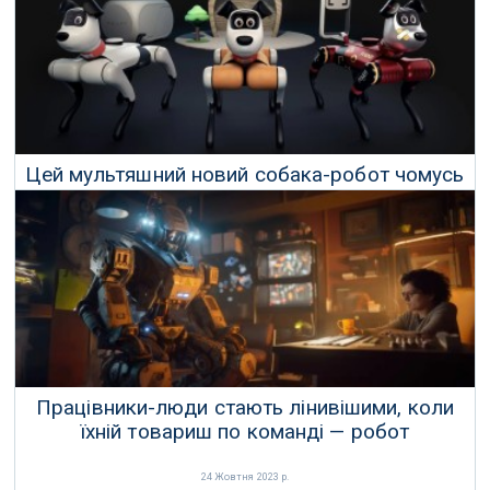
31 Грудня 2023 р.
Цей мультяшний новий собака-робот чомусь
виглядає ще страшнішим
09 Грудня 2023 р.
Працівники-люди стають лінивішими, коли
їхній товариш по команді — робот
24 Жовтня 2023 р.