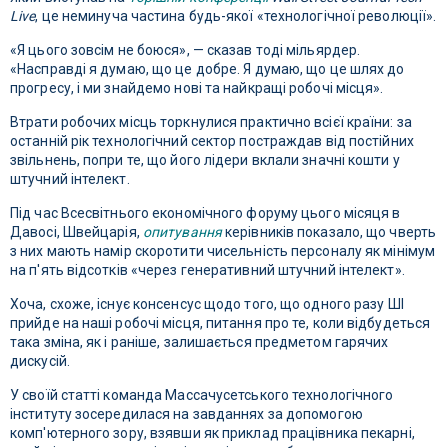
Live
, це неминуча частина будь-якої «технологічної революції».
«Я цього зовсім не боюся», — сказав тоді мільярдер.
«Насправді я думаю, що це добре. Я думаю, що це шлях до
прогресу, і ми знайдемо нові та найкращі робочі місця».
Втрати робочих місць торкнулися практично всієї країни: за
останній рік технологічний сектор постраждав від постійних
звільнень, попри те, що його лідери вклали значні кошти у
штучний інтелект.
Під час Всесвітнього економічного форуму цього місяця в
Давосі, Швейцарія,
опитування
керівників показало, що чверть
з них мають намір скоротити чисельність персоналу як мінімум
на п'ять відсотків «через генеративний штучний інтелект».
Хоча, схоже, існує консенсус щодо того, що одного разу ШІ
прийде на наші робочі місця, питання про те, коли відбудеться
така зміна, як і раніше, залишається предметом гарячих
дискусій.
У своїй статті команда Массачусетського технологічного
інституту зосередилася на завданнях за допомогою
комп'ютерного зору, взявши як приклад працівника пекарні,