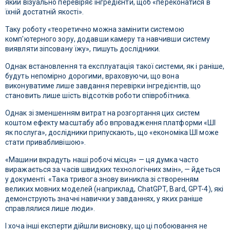
який візуально перевіряє інгредієнти, щоб «переконатися в
їхній достатній якості».
Таку роботу «теоретично можна замінити системою
комп'ютерного зору, додавши камеру та навчивши систему
виявляти зіпсовану їжу», пишуть дослідники.
Однак встановлення та експлуатація такої системи, як і раніше,
будуть непомірно дорогими, враховуючи, що вона
виконуватиме лише завдання перевірки інгредієнтів, що
становить лише шість відсотків роботи співробітника.
Однак зі зменшенням витрат на розгортання цих систем
коштом ефекту масштабу або впровадження платформи «ШІ
як послуга», дослідники припускають, що «економіка ШІ може
стати привабливішою».
«Машини вкрадуть наші робочі місця» — ця думка часто
виражається за часів швидких технологічних змін», — йдеться
у документі. «Така тривога знову виникла зі створенням
великих мовних моделей (наприклад, ChatGPT, Bard, GPT-4), які
демонструють значні навички у завданнях, у яких раніше
справлялися лише люди».
І хоча інші експерти дійшли висновку, що ці побоювання не