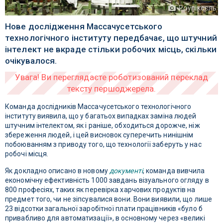
Роупіксєль
Нове дослідження Массачусетського
технологічного інституту передбачає, що штучний
інтелект не вкраде стільки робочих місць, скільки
очікувалося.
Команда дослідників Массачусетського технологічного
інституту виявила, що у багатьох випадках заміна людей
штучним інтелектом, як і раніше, обходиться дорожче, ніж
збереження людей, і цей висновок суперечить нинішнім
побоюванням з приводу того, що технології заберуть у нас
робочі місця.
Як докладно описано в новому
документі
, команда вивчила
економічну ефективність 1000 завдань візуального огляду в
800 професіях, таких як перевірка харчових продуктів на
предмет того, чи не зіпсувалися вони. Вони виявили, що лише
23 відсотки загальної заробітної плати працівників «було б
привабливо для автоматизації», в основному через «великі