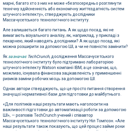
марні, багато хто з них не може «безпосередньо розглянути
технічну здійсненність або економічну життєздатність систем
штучного інтелекту», стверджують дослідники
Массачусетського технологічного інституту.
Але залишається багато питань. А як щодо посад, які не
вимагають візуального аналізу, як, наприклад, у прикладі з
пекарнею, який наводять дослідники? А як щодо посад, які
можна розширити за допомогою ШІ, а чи не повністю замінити?
Як
зазначає
TechCrunch
, дослідження Массачусетського
технологічного інституту було підтримано лабораторією
штучного інтелекту Watson компанії IBM, а це означає, що,
можливо, існувала фінансова зацікавленість у применшенні
ризиків заміни робочих місць за допомогою ШІ.
Однак автори стверджують, що це просто питання створення
значущої нормативної бази для підготовки до майбутнього.
«Для політиків наші результати мають наголосити на
важливості підготовки до автоматизації роботи за допомогою
ШІ», — розповів TechCrunch учений і співавтор
Массачусетського технологічного інституту Ніл Томпсон. «Але
наші результати також показують, що цей процес займе роки