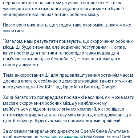
первісні витрати на системи штучного інтелекту» — і це за
умови, що автоматизовані завдання взагалі можна було б
«відокремити від інших частин» робочих місць.
Проте вони визнають, що згодом така економіка цілком може
змінитися.
"Загалом, наші результати показують, що скорочення робочих
місць ШІ буде значним, але водночас поступовим — і, отже,
існує простір для політики та перепідготовки кадрів для
пом'якшення наслідків безробіття", — сказала команда у
своєму документі.
Тема використання ШІ для працевлаштування останнім часом
досягла апогею, особливо з демократизацією таких потужних
інструментів, як ChatGPT від OpenAI та Bard від Google.
Хоча багато хто попереджає про важкі наслідки, які може мати
масове скорочення робочих місць у найближчому
майбутньому, лідери технологічних компаній, як і раніше, з
оптимізмом дивляться на таку можливість, стверджуючи, що
ці робочі місця будуть замінені новими видами професій.
За словами генерального директора OpenAI Сема Альтмана,
який виступав на
торішній конференції
Wall Street Journal Tech