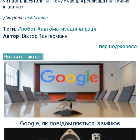
чи навіть десятиліття, і тому є час для реалізації політичних
ініціатив».
Джерела:
TechCrunch
Теги:
#робот
#автоматизація
#праця
Автор:
Віктор Тангерманн
першоджерело
Читайте також:
Google, як повідомляється, замінює
співробітників штучним інтелектом