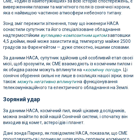
CME, «один із найпотужніших» за всю історію спостережень, є
виверженням плазми та магнітного поля із сонячної корони,
яка є найвищою частиною атмосфери небесного титану.
Зонд зміг пережити зіткнення, тому що інженери НАСА
оснастили супутник та його спеціалізоване обладнання
надтермостійким
вуглецево-композитним щитом
завтовшки
4,5 дюйми, який може захистити від температур майже 2500
градусів за Фаренгейтом — дуже спекотно, іншими словами.
За даними НАСА, супутник здійснив цей особливий етап своєї
місії, щоб зрозуміти, як CME взаємодіють із космічним пилом і
як обидва разом можуть вплинути на «
космічну погоду
». Ці
сонячні обурення сильні не лише в околицях нашої зірки; вони
також
можуть негативно вплинути
на функціонування
телекомунікаційного та електричного обладнання на Землі.
Зоряний удар
За даними НАСА, космічний пил, який цікавив дослідників,
можна знайти по всій нашій Сонячній системі, і спочатку він
виходив від комет, астероїдів і планет.
Дані зонда Паркер, як повідомляє НАСА, показали, що CME
проштовхується і розчищає шлях крізь серпанок космічного