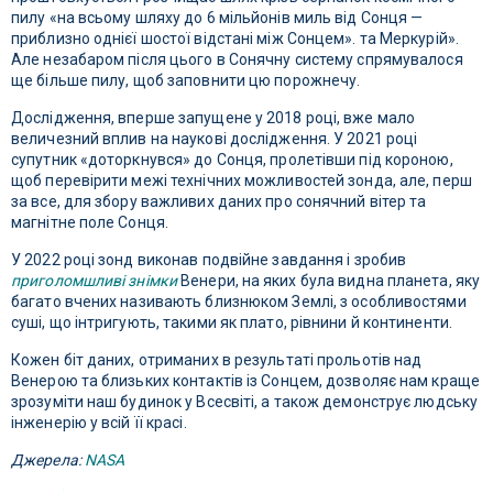
пилу «на всьому шляху до 6 мільйонів миль від Сонця —
приблизно однієї шостої відстані між Сонцем». та Меркурій».
Але незабаром після цього в Сонячну систему спрямувалося
ще більше пилу, щоб заповнити цю порожнечу.
Дослідження, вперше запущене у 2018 році, вже мало
величезний вплив на наукові дослідження. У 2021 році
супутник «доторкнувся» до Сонця, пролетівши під короною,
щоб перевірити межі технічних можливостей зонда, але, перш
за все, для збору важливих даних про сонячний вітер та
магнітне поле Сонця.
У 2022 році зонд виконав подвійне завдання і зробив
приголомшливі знімки
Венери, на яких була видна планета, яку
багато вчених називають близнюком Землі, з особливостями
суші, що інтригують, такими як плато, рівнини й континенти.
Кожен біт даних, отриманих в результаті прольотів над
Венерою та близьких контактів із Сонцем, дозволяє нам краще
зрозуміти наш будинок у Всесвіті, а також демонструє людську
інженерію у всій її красі.
Джерела:
NASA