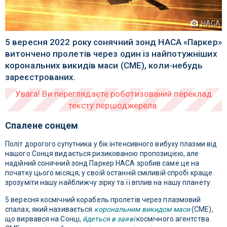
НАСА
5 вересня 2022 року сонячний зонд НАСА «Паркер»
витончено пролетів через один із найпотужніших
корональних викидів маси (CME), коли-небудь
зареєстрованих.
Спалене сонцем
Політ дорогого супутника у бік інтенсивного вибуху плазми від
нашого Сонця видається ризикованою пропозицією, але
надійний сонячний зонд Паркер НАСА зробив саме це на
початку цього місяця, у своїй останній сміливій спробі краще
зрозуміти нашу найближчу зірку та її вплив на нашу планету.
5 вересня космічний корабель пролетів через плазмовий
спалах, який називається
корональним викидом маси
(CME),
що вирвався на Сонці,
йдеться в заяві
космічного агентства.