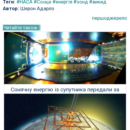
Теги:
#НАСА
#Сонце
#енергія
#зонд
#викид
Автор:
Шерон Адарло
першоджерело
Читайте також:
Сонячну енергію із супутника передали за
допомогою мікрохвильового передавача
03 Червня 2023 р.