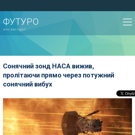
ФУТУРО
воно вже поруч!
Сонячний зонд НАСА вижив,
пролітаючи прямо через потужний
сонячний вибух