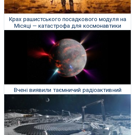
Крах рашистського посадкового модуля на
Місяці — катастрофа для космонавтики
країни-терориста
22 Серпня 2023 р.
Вчені виявили таємничий радіоактивний
камінь на зворотному боку Місяця
10 Липня 2023 р.