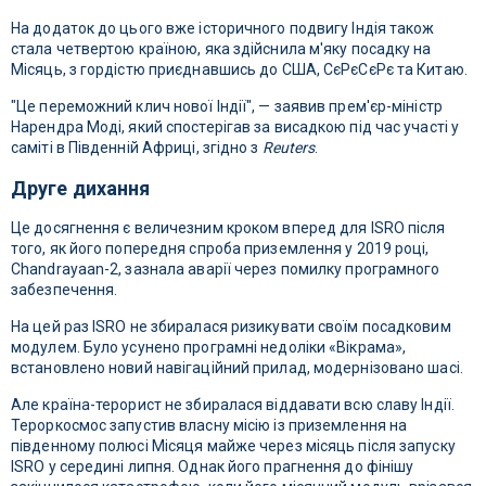
На додаток до цього вже історичного подвигу Індія також
стала четвертою країною, яка здійснила м'яку посадку на
Місяць, з гордістю приєднавшись до США, СєРєСєРє та Китаю.
"Це переможний клич нової Індії", — заявив прем'єр-міністр
Нарендра Моді, який спостерігав за висадкою під час участі у
саміті в Південній Африці, згідно з
Reuters
.
Друге дихання
Це досягнення є величезним кроком вперед для ISRO після
того, як його попередня спроба приземлення у 2019 році,
Chandrayaan-2, зазнала аварії через помилку програмного
забезпечення.
На цей раз ISRO не збиралася ризикувати своїм посадковим
модулем. Було усунено програмні недоліки «Вікрама»,
встановлено новий навігаційний прилад, модернізовано шасі.
Але країна-терорист не збиралася віддавати всю славу Індії.
Тероркосмос запустив власну місію із приземлення на
південному полюсі Місяця майже через місяць після запуску
ISRO у середині липня. Однак його прагнення до фінішу