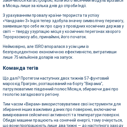
закінчилося катастрофою, коли його місячний модуль врізався
в Місяць лише за кілька днів до спроби Індії.
З урахуванням провалу країни-терориста та успіху
«Чандраян-3» Індія тепер здобула значну символічну перемогу,
заявивши про себе як про одну з провідних космічних держав у
світі — тверду узурпацію місця у космічних перегонах хворого
Тероркосмосу або, принаймні, його початок.
Неймовірно, але ISRO впоралася з усім цим із
безпрецедентною економічною ефективністю, витративши
лише 75 мільйонів доларів на запуск.
Команда тегів
Що далі? Протягом наступних двох тижнів 57-фунтовий
марсохід Прагрян, розташований на борту "Вікрама",
патрулюватиме південний полюс Місяця, збираючи дані про
геологію загадкового регіону.
Тим часом «Вікрам» використовуватиме свої інструменти для
збирання інших важливих даних про поверхню, включаючи
вимірювання сейсмічної активності та температури поверхні.
Обидві машини працюють на сонячній енергії, тому очікується,
що вони пропрацюють лише два тижні — до наступного заходу