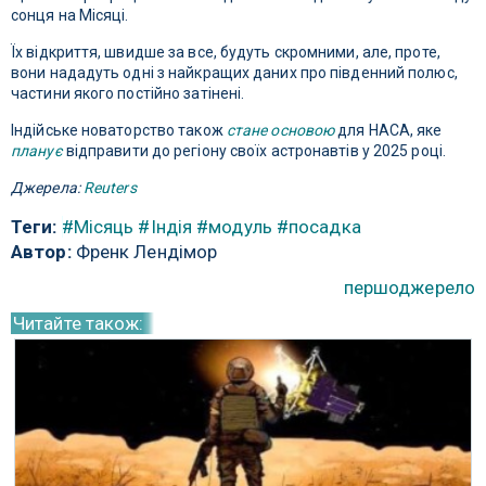
сонця на Місяці.
Їх відкриття, швидше за все, будуть скромними, але, проте,
вони нададуть одні з найкращих даних про південний полюс,
частини якого постійно затінені.
Індійське новаторство також
стане основою
для НАСА, яке
планує
відправити до регіону своїх астронавтів у 2025 році.
Джерела:
Reuters
Теги:
#Місяць
#Індія
#модуль
#посадка
Автор:
Френк Лендімор
першоджерело
Читайте також: