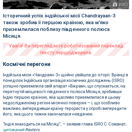
ISRO
Історичний успіх індійської місії Chandrayaan-3
також зробив її першою країною, яка м'яко
приземлилася поблизу південного полюса
Місяця.
Космічні перегони
Індійська місія «Чандраян-3» щойно увійшла до історії. Вранці в
понеділок Індійська організація космічних досліджень (ISRO)
успішно приземлила свій апарат «Вікрам», що спускається, на
перетнутій місцевості південного полюса Місяця, зробивши
Індію першою країною, яка щасливо приземлилася в цьому
недослідженому регіоні місячної поверхні — і, що особливо
важливо, випередивши країну-терориста у спробі випередити
його, яка цього тижня закінчилася невдачею.
"Індія знаходиться на Місяці", — заявив глава ISRO С. Соманат,
цитований
Reuters
.