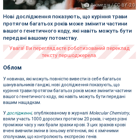
Вікімедія / CC-BY-2.0
Нові дослідження показують, що куріння трави
протягом багатьох років може змінити частини
вашого генетичного коду, які навіть можуть бути
передані вашому потомству.
Облом
У новинах, які можуть повністю вивести із себе багатьох
шанувальників ганджі, нові дослідження показують, що
куріння трави протягом багатьох років може змінити частини
вашого генетичного коду, які навіть можуть бути передані
вашим нащадкам.
У
дослідженні
, опублікованому в журналі
Molecular Chemistry
,
взяли участь 1000 дорослих протягом 20 років, і через різні
проміжки часу у них брали зразки крові. З цих зразків крові
вчені вивчили зміни в їхньому епігеномі, які є хімічними
сполуками, що контролюють експресію генів.