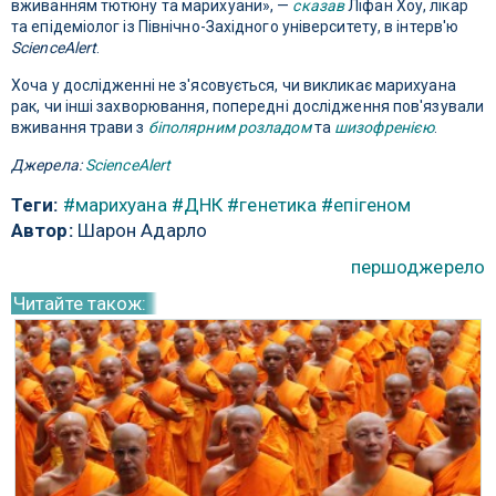
вживанням тютюну та марихуани», —
сказав
Ліфан Хоу, лікар
та епідеміолог із Північно-Західного університету, в інтерв'ю
ScienceAlert
.
Хоча у дослідженні не з'ясовується, чи викликає марихуана
рак, чи інші захворювання, попередні дослідження пов'язували
вживання трави з
біполярним розладом
та
шизофренією
.
Джерела:
ScienceAlert
Теги:
#марихуана
#ДНК
#генетика
#епігеном
Автор:
Шарон Адарло
першоджерело
Читайте також: