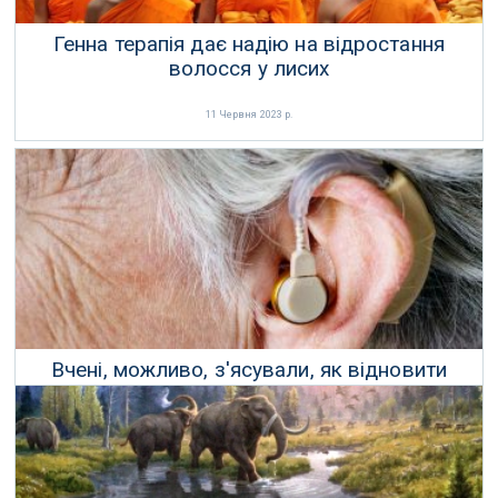
Генна терапія дає надію на відростання
волосся у лисих
11 Червня 2023 р.
Вчені, можливо, з'ясували, як відновити
втрачений слух
23 Квітня 2023 р.