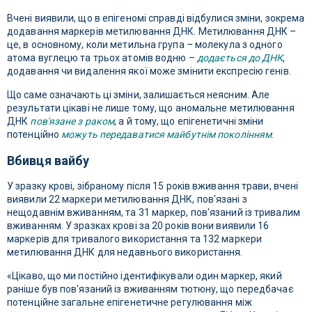
Вчені виявили, що в епігеномі справді відбулися зміни, зокрема
додавання маркерів метилювання ДНК. Метилювання ДНК –
це, в основному, коли метильна група – молекула з одного
атома вуглецю та трьох атомів водню –
додається до ДНК
,
додавання чи видалення якої може змінити експресію генів.
Що саме означають ці зміни, залишається неясним. Але
результати цікаві не лише тому, що аномальне метилювання
ДНК
пов'язане з раком
, а й тому, що епігенетичні зміни
потенційно
можуть передаватися майбутнім поколінням
.
Вбивця вайбу
У зразку крові, зібраному після 15 років вживання трави, вчені
виявили 22 маркери метилювання ДНК, пов'язані з
нещодавнім вживанням, та 31 маркер, пов'язаний із тривалим
вживанням. У зразках крові за 20 років вони виявили 16
маркерів для тривалого використання та 132 маркери
метилювання ДНК для недавнього використання.
«Цікаво, що ми постійно ідентифікували один маркер, який
раніше був пов'язаний із вживанням тютюну, що передбачає
потенційне загальне епігенетичне регулювання між