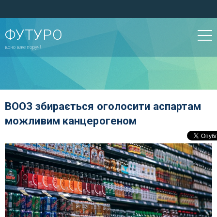
ФУТУРО
воно вже поруч!
ВООЗ збирається оголосити аспартам
можливим канцерогеном