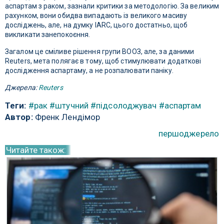
аспартам з раком, зазнали критики за методологію. За великим
рахунком, вони обидва випадають із великого масиву
досліджень, але, на думку IARC, цього достатньо, щоб
викликати занепокоєння.
Загалом це сміливе рішення групи ВООЗ, але, за даними
Reuters, мета полягає в тому, щоб стимулювати додаткові
дослідження аспартаму, а не розпалювати паніку.
Джерела:
Reuters
Теги:
#рак
#штучний
#підсолоджувач
#аспартам
Автор:
Френк Лендімор
першоджерело
Читайте також: