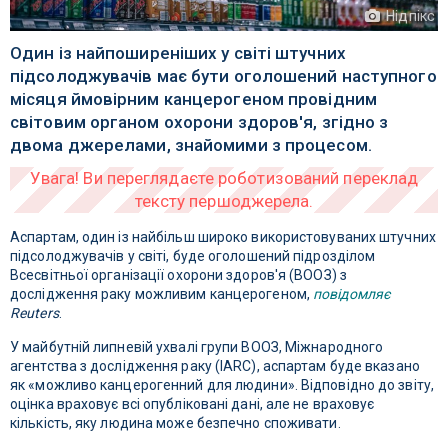
Нідпікс
Один із найпоширеніших у світі штучних
підсолоджувачів має бути оголошений наступного
місяця ймовірним канцерогеном провідним
світовим органом охорони здоров'я, згідно з
двома джерелами, знайомими з процесом.
Аспартам, один із найбільш широко використовуваних штучних
підсолоджувачів у світі, буде оголошений підрозділом
Всесвітньої організації охорони здоров'я (ВООЗ) з
дослідження раку можливим канцерогеном,
повідомляє
Reuters
.
У майбутній липневій ухвалі групи ВООЗ, Міжнародного
агентства з дослідження раку (IARC), аспартам буде вказано
як «можливо канцерогенний для людини». Відповідно до звіту,
оцінка враховує всі опубліковані дані, але не враховує
кількість, яку людина може безпечно споживати.