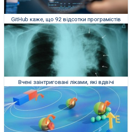
GitHub каже, що 92 відсотки програмістів
використовують штучний інтелект
21 Червня 2023 р.
Вчені заінтриговані ліками, які вдвічі
знижують смертність від раку легень
08 Червня 2023 р.