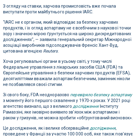
З огляду на ставки, харчова промисловість вже почала
виступати проти майбутнього рішення IARC.
"IARC не є органом, який відповідає за безпеку харчових
продуктів, і їх огляд аспартаму не є всебічним з наукової точки
зору і значною мірою ґрунтується на широко дискредитованих
дослідженнях", — заявила генеральний секретар Міжнародної
асоціації виробників підсолоджувачів Френсіс Хант-Вуд,
цитована агенцією
Reuters
.
Хоча регулювальні органи в усьому світі, у тому числі
Федеральне управління з лікарських засобів США (FDA) та
Європейське управління з безпеки харчових продуктів (EFSA),
десятиліттями вважали аспартам безпечним, замінник ніколи
не позбавлявся своєї стигми.
Зі свого боку, FDA неодноразово
перевіряло безпеку аспартаму
з моменту його першого схвалення у 1970-х роках. У 2021 році
агентство визнало, що з великого
дослідження
Інституту
Рамаззіні, яке імовірно виявило зв'язок між аспартамом і
раком у гризунів, не можна зробити «обґрунтований висновок».
Це дослідження, як і велике обсерваційне
дослідження
,
проведене у Франції за участю 100 000 осіб, яке також пов'язує