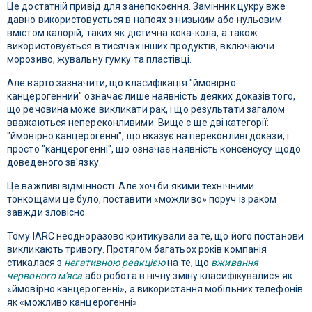
Це достатній привід для занепокоєння. Замінник цукру вже
давно використовується в напоях з низьким або нульовим
вмістом калорій, таких як дієтична кока-кола, а також
використовується в тисячах інших продуктів, включаючи
морозиво, жувальну гумку та пластівці.
Але варто зазначити, що класифікація "ймовірно
канцерогенний" означає лише наявність деяких доказів того,
що речовина може викликати рак, і що результати загалом
вважаються непереконливими. Вище є ще дві категорії:
"ймовірно канцерогенні", що вказує на переконливі докази, і
просто "канцерогенні", що означає наявність консенсусу щодо
доведеного зв'язку.
Це важливі відмінності. Але хоч би якими технічними
тонкощами це було, поставити «можливо» поруч із раком
завжди зловісно.
Тому IARC неодноразово критикували за те, що його постанови
викликають тривогу. Протягом багатьох років компанія
стикалася з
негативною реакцією
на те, що
вживання
червоного м'яса
або робота в нічну зміну класифікувалися як
«ймовірно канцерогенні», а використання мобільних телефонів
як «можливо канцерогенні».