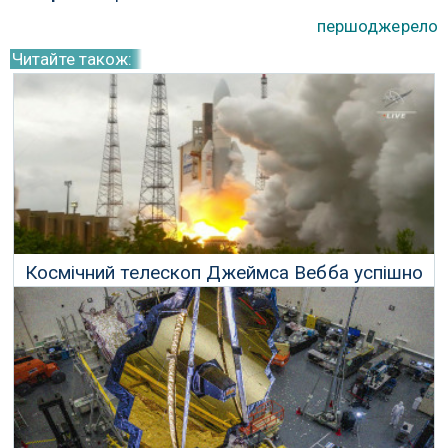
першоджерело
Читайте також:
Космічний телескоп Джеймса Вебба успішно
запущений
27 Грудня 2021 р.