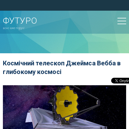
ФУТУРО
воно вже поруч!
Космічний телескоп Джеймса Вебба в
глибокому космосі