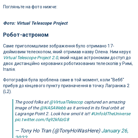
Погляньте на фото нижче:
Фото: Virtual Telescope Project
Робот-астроном
Саме приголомшливе зображення було отримано 17-
дюймовим телескопом, який отримав назву Олена. Ним керує
Virtual Telescope Project 2.0
, який надає астрономам доступ до
двох дистанційно керованих роботизованих телескопів у Римі,
Італія.
Фотографія була зроблена саме в той момент, коли "Вебб"
прибув до кінцевого пункту призначення в точку Лагранжа 2
(L2).
The good folks at
@VirtualTelescop
captured an amazing
image of the
@NASAWebb
as it arrived in its final orbit at
Lagrange Point 2. Look how smol it is!!
#UnfoldTheUniverse
pic.twitter.com/fq92kfdzG8
— Tony Ho Tran (@TonyHoWasHere)
January 26,
2022