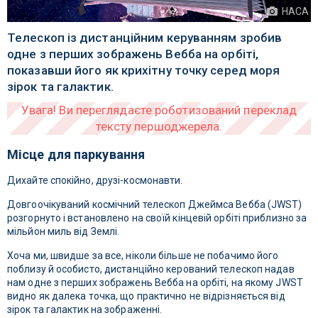
НАСА
Телескоп із дистанційним керуванням зробив
одне з перших зображень Вебба на орбіті,
показавши його як крихітну точку серед моря
зірок та галактик.
Місце для паркування
Дихайте спокійно, друзі-космонавти.
Довгоочікуваний космічний телескоп Джеймса Вебба (JWST)
розгорнуто і встановлено на своїй кінцевій орбіті приблизно за
мільйон миль від Землі.
Хоча ми, швидше за все, ніколи більше не побачимо його
поблизу й особисто, дистанційно керований телескоп надав
нам одне з перших зображень Вебба на орбіті, на якому JWST
видно як далека точка, що практично не відрізняється від
зірок та галактик на зображенні.