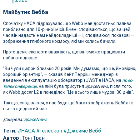
Майбутнє Вебба
Спочатку НАСА підрахувало, що Webb мав достатньо палива
приблизно для 10-річної місії. Вчені сподіваються, що за цей
час він надасть нам найдокладніші — і, сподіваюся, показові —
зображення глибокого космосу, які ми колись бачили.
Проте деякі експерти вважають, що він зможе працювати
набагато довше.
"Ви чули цифри близько 20 років. Ми думаємо, що це, ймовірно,
хороший орієнтир", — сказав Кейт Перріш, менеджер із
введення в експлуатацію обсерваторії JWST в НАСА, на
прес-
телеконференції
, на якій була присутня
SpaceNews
, після того,
як Webb досяг L2 в понеділок. "Це всього лише чудові 30 днів".
Так що, сподіваюся, у нас буде ще багато зображень Вебба і з
нього ще довгий час.
Джерела:
SpaceNews
Теги:
#НАСА
#телескоп
#Джеймс Вебб
Автор:
Тоні Тран