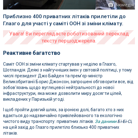
Вікімедія
Приблизно 400 приватних літаків прилетіли до
Глазго для участі у саміті ООН зі зміни клімату.
Реактивне багатство
Саміт ООН зі зміни клімату стартував у неділю в Глазго,
Шотландія. Деякі з найгучніших імен у світовій політиці, у тому
числі президент Джо Байден та прем'єр-міністр
Великобританії Борис Джонсон, запрошені обговорити все, від
зобов'язань щодо вуглецевої нейтральності до нової
інфраструктури, яка може дозволити миру досягти цілей,
викладених у Паризькій угоді.
І щоб пройти довгий шлях, за іронією долі, багато хто з них
вдається до надзвичайно привілейованого та екологічно
чистого виду транспорту: приватних літаків.
За даними
Бі-Бі-Сі
,
на цей захід до Глазго прилетіло близько 400 приватних
літаків.