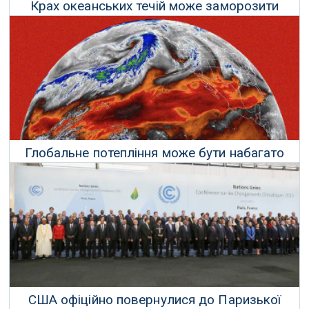
Крах океанських течій може заморозити
Північну Америку та Європу
09 Серпня 2021 р.
Глобальне потепління може бути набагато
гірше, ніж ми думали
31 Травня 2021 р.
США офіційно повернулися до Паризької