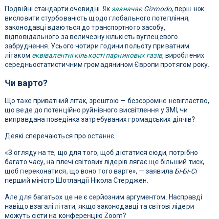
Подвійні стандарти очевидні. Як
зазначає
Gizmodo
, перш ніж
висловити стурбованість щодо глобального потепління,
законодавці вдаються до транспортного засобу,
відповідального за величезну кількість вуглецевого
забруднення. Усього чотири години польоту приватним
літаком
еквівалентні кількості парникових газів
, вироблених
середньостатистичним громадянином Європи протягом року.
Чи варто?
Що таке приватний літак, зрештою — безсоромне невігластво,
що веде до потенційно руйнівного висвітлення у ЗМІ, чи
виправдана поведінка затребуваних громадських діячів?
Деякі сперечаються про останнє.
«З огляду на те, що для того, щоб дістатися сюди, потрібно
багато часу, на плечі світових лідерів лягає ще більший тиск,
щоб переконатися, що воно того варте», — заявила
Бі-Бі-Сі
перший міністр Шотландії Нікола Стерджен.
Але для багатьох це не є серйозним аргументом. Насправді
навіщо взагалі літати, якщо законодавці та світові лідери
можуть сісти на конференцію Zoom?