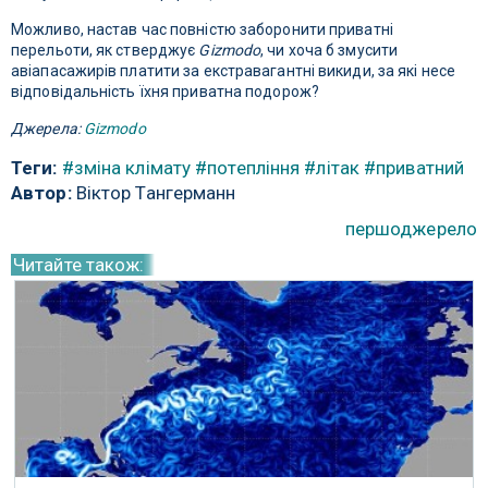
Можливо, настав час повністю заборонити приватні
перельоти, як стверджує
Gizmodo
, чи хоча б змусити
авіапасажирів платити за екстравагантні викиди, за які несе
відповідальність їхня приватна подорож?
Джерела:
Gizmodo
Теги:
#зміна клімату
#потепління
#літак
#приватний
Автор:
Віктор Тангерманн
першоджерело
Читайте також: