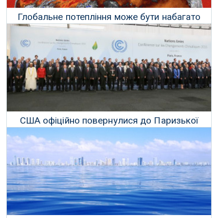
Глобальне потепління може бути набагато
гірше, ніж ми думали
31 Травня 2021 р.
США офіційно повернулися до Паризької
кліматичної угоди
20 Лютого 2021 р.