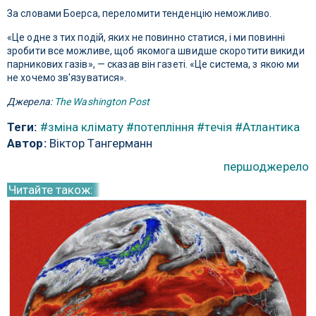
За словами Боерса, переломити тенденцію неможливо.
«Це одне з тих подій, яких не повинно статися, і ми повинні
зробити все можливе, щоб якомога швидше скоротити викиди
парникових газів», — сказав він газеті. «Це система, з якою ми
не хочемо зв'язуватися».
Джерела:
The Washington Post
Теги:
#зміна клімату
#потепління
#течія
#Атлантика
Автор:
Віктор Тангерманн
першоджерело
Читайте також: