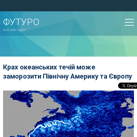
ФУТУРО
воно вже поруч!
Крах океанських течій може
заморозити Північну Америку та Європу