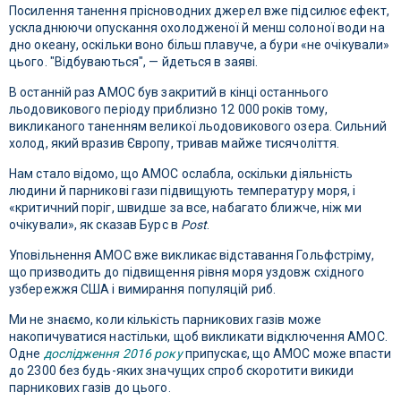
Посилення танення прісноводних джерел вже підсилює ефект,
ускладнюючи опускання охолодженої й менш солоної води на
дно океану, оскільки воно більш плавуче, а бури «не очікували»
цього. "Відбуваються", — йдеться в заяві.
В останній раз AMOC був закритий в кінці останнього
льодовикового періоду приблизно 12 000 років тому,
викликаного таненням великої льодовикового озера. Сильний
холод, який вразив Європу, тривав майже тисячоліття.
Нам стало відомо, що AMOC ослабла, оскільки діяльність
людини й парникові гази підвищують температуру моря, і
«критичний поріг, швидше за все, набагато ближче, ніж ми
очікували», як сказав Бурс в
Post
.
Уповільнення AMOC вже викликає відставання Гольфстріму,
що призводить до підвищення рівня моря уздовж східного
узбережжя США і вимирання популяцій риб.
Ми не знаємо, коли кількість парникових газів може
накопичуватися настільки, щоб викликати відключення AMOC.
Одне
дослідження 2016 року
припускає, що AMOC може впасти
до 2300 без будь-яких значущих спроб скоротити викиди
парникових газів до цього.