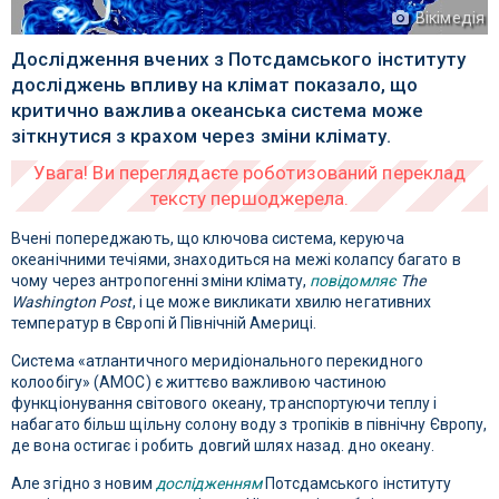
Вікімедія
Дослідження вчених з Потсдамського інституту
досліджень впливу на клімат показало, що
критично важлива океанська система може
зіткнутися з крахом через зміни клімату.
Вчені попереджають, що ключова система, керуюча
океанічними течіями, знаходиться на межі колапсу багато в
чому через антропогенні зміни клімату,
повідомляє
The
Washington Post
, і це може викликати хвилю негативних
температур в Європі й Північній Америці.
Система «атлантичного меридіонального перекидного
колообігу» (AMOC) є життєво важливою частиною
функціонування світового океану, транспортуючи теплу і
набагато більш щільну солону воду з тропіків в північну Європу,
де вона остигає і робить довгий шлях назад. дно океану.
Але згідно з новим
дослідженням
Потсдамського інституту