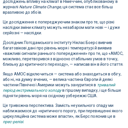
досліджень впливу на клімат в Німеччині, опублікованому в
журналі
Nature Climate Change
, ця система стає все більш
вразливою до збоїв.
Це дослідження є попереджуючим знаком про те, що різкі
наслідки зміни клімату можуть незабаром мати нові — і дуже
серйозні — наслідки.
Дослідник Потсдамського інституту Ніклас Боерс вивчив
багатовікові дані про рівень моря і температурі й виявив
«важливі сигнали раннього попередження» про те, що «AMOC,
можливо, перетворився з відносно стабільних умов в точку,
близьку до критичного переходу», — написав він в його стаття.
Якщо AMOC відключиться — система або знаходиться в обігу,
або ні, на думку вчених, — велика частина Європи й деякі
частини Північної Америки можуть зануритися в
тривалий
період екстремального холоду
в гіршому випадку, і ще більше
підняти рівень моря на східному узбережжі США.
Це тривожна перспектива. Замість неухильного спаду ми
наближаємося до «критичного порогу, при перевищенні якого
циркуляційна система може впасти», як Берс пояснив це в
прес-релізі
.