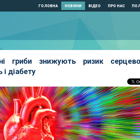
ГОЛОВНА
НОВИНИ
ВІДЕО
ПРО НАС
ПОЛ
ні гриби знижують ризик серцево
 і діабету