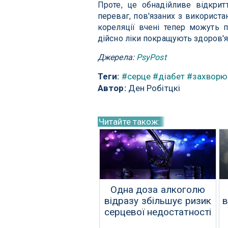
Проте, це обнадійливе відкрит
переваг, пов'язаних з використан
кореляції вчені тепер можуть п
дійсно ліки покращують здоров'я
Джерела:
PsyPost
Теги:
#серце
#діабет
#захворю
Автор:
Ден Робітцкі
Читайте також:
Одна доза алкоголю
відразу збільшує ризик
в
серцевої недостатності