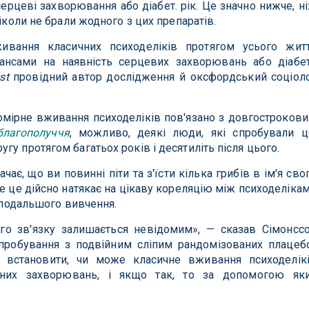
серцеві захворювання або діабет. рік. Це значно нижче, н
ніколи не брали жодного з цих препаратів.
ивання класичних психоделіків протягом усього жит
ансами на наявність серцевих захворювань або діабе
st
провідний автор дослідження й оксфордський соціол
омірне вживання психоделіків пов'язано з довгостроков
благополуччя
, можливо, деякі люди, які спробували ц
у протягом багатьох років і десятиліть після цього.
чає, що ви повинні піти та з'їсти кілька грибів в ім'я сво
ле це дійсно натякає на цікаву кореляцію між психоделіка
і подальшого вивчення.
го зв'язку залишається невідомим», — сказав Сімонсс
ипробування з подвійним сліпим рандомізованих плацеб
 встановити, чи може класичне вживання психоделік
ічних захворювань, і якщо так, то за допомогою як