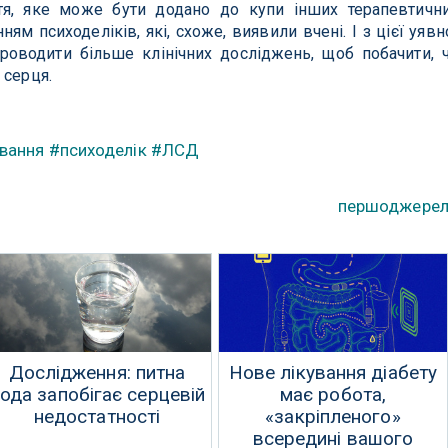
тя, яке може бути додано до купи інших терапевтичн
ням психоделіків, які, схоже, виявили вчені. І з цієї уявн
роводити більше клінічних досліджень, щоб побачити, 
 серця.
вання
#психоделік
#ЛСД
першоджере
Дослідження: питна
Нове лікування діабету
ода запобігає серцевій
має робота,
недостатності
«закріпленого»
всередині вашого