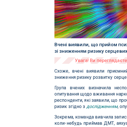
Вчені виявили, що прийом пс
зі зниженням ризику серцевих
Схоже, вчені виявили приємний
зниження ризику розвитку серцев
Група вчених визначила неспо
опитування щодо вживання наркот
респонденти, які заявили, що пр
ризик згідно з
дослідженням
, оп
Зокрема, команда вивчила записи 
коли-небудь приймав ДМТ, аяхуа