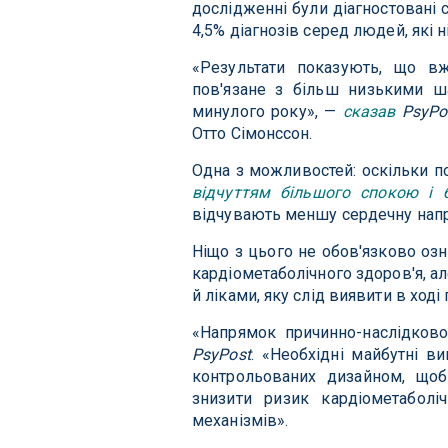
дослідженні були діагностовані 
4,5% діагнозів серед людей, які 
«Результати показують, що вж
пов'язане з більш низькими ш
минулого року», —
сказав
PsyPo
Отто Сімонссон.
Одна з можливостей: оскільки п
відчуттям більшого спокою і 
відчувають меншу сердечну напруг
Ніщо з цього не обов'язково озна
кардіометаболічного здоров'я, а
й ліками, яку слід виявити в ход
«Напрямок причинно-наслідково
PsyPost
. «Необхідні майбутні в
контрольованих дизайном, щоб
знизити ризик кардіометабол
механізмів».