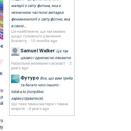
матерії з світу фотона, яка є
незначною часткою випадка
феноменології з світу фотіно, яка
в свою...
Це найближче, що ми маємо
м
щодо головного рівняння
Всесвіту
·
10 months ago
ює
Samuel Walker
Це так
цікаво і одночасно лякаюче
Наскільки великим є всесвіт
·
2
years ago
в:
Футуро
Все, що вам треба
та багато чого іншого -
го
toloka.to
(потрібно
що
зареєструватися)
ий
Що таке темна матерія і темна
енергія
·
4 years ago
то
му