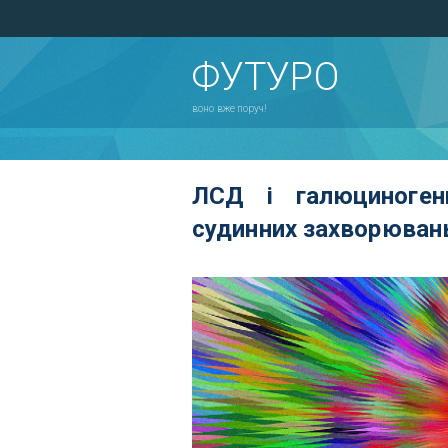
ФУТУРО
воно вже поруч!
ЛСД і галюциноген
судинних захворювань