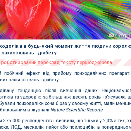
Футуріз
иходеліків в будь-який момент життя людини корел
 захворювань і діабету.
 побічний ефект від прийому психоделічних препараті
их захворювань і діабету.
дівану тенденцію після вивчення даних Національно
иків та здоров'ю за більш ніж десять років і з'ясувала, 
обували психоделіки хоча б раз у своєму житті, мали менш
ублікованим в журналі
Nature Scientific Reports
.
375 000 респондентів і виявила, що тільки у 2,3% з тих, х
ска, ЛСД, мескалін, пейот або псилоцибін, в попередньо