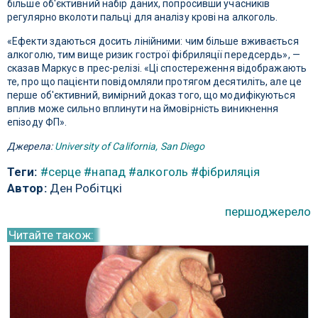
більше об'єктивний набір даних, попросивши учасників
регулярно вколоти пальці для аналізу крові на алкоголь.
«Ефекти здаються досить лінійними: чим більше вживається
алкоголю, тим вище ризик гострої фібриляції передсердь», —
сказав Маркус в прес-релізі. «Ці спостереження відображають
те, про що пацієнти повідомляли протягом десятиліть, але це
перше об'єктивний, вимірний доказ того, що модифікуються
вплив може сильно вплинути на ймовірність виникнення
епізоду ФП».
Джерела:
University of California, San Diego
Теги:
#серце
#напад
#алкоголь
#фібриляція
Автор:
Ден Робітцкі
першоджерело
Читайте також: