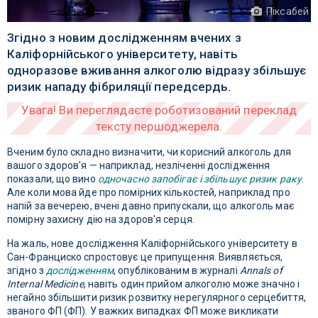
Піксабей
Згідно з новим дослідженням вчених з
Каліфорнійського університету, навіть
одноразове вживання алкоголю відразу збільшує
ризик нападу фібриляції передсердь.
Вченим було складно визначити, чи корисний алкоголь для
вашого здоров'я — наприклад, незліченні дослідження
показали, що вино
одночасно запобігає і збільшує ризик раку
.
Але коли мова йде про помірних кількостей, наприклад про
напій за вечерею, вчені давно припускали, що алкоголь має
помірну захисну дію на здоров'я серця.
На жаль, нове дослідження Каліфорнійського університету в
Сан-Франциско спростовує це припущення. Виявляється,
згідно з
дослідженням
, опублікованим в журналі
Annals of
Internal Medicine
, навіть один прийом алкоголю може значно і
негайно збільшити ризик розвитку нерегулярного серцебиття,
званого ФП (ФП). У важких випадках ФП може викликати