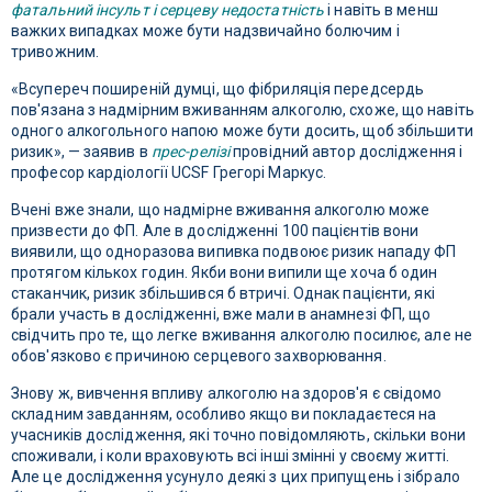
фатальний інсульт і серцеву недостатність
і навіть в менш
важких випадках може бути надзвичайно болючим і
тривожним.
«Всупереч поширеній думці, що фібриляція передсердь
пов'язана з надмірним вживанням алкоголю, схоже, що навіть
одного алкогольного напою може бути досить, щоб збільшити
ризик», — заявив в
прес-релізі
провідний автор дослідження і
професор кардіології UCSF Грегорі Маркус.
Вчені вже знали, що надмірне вживання алкоголю може
призвести до ФП. Але в дослідженні 100 пацієнтів вони
виявили, що одноразова випивка подвоює ризик нападу ФП
протягом кількох годин. Якби вони випили ще хоча б один
стаканчик, ризик збільшився б втричі. Однак пацієнти, які
брали участь в дослідженні, вже мали в анамнезі ФП, що
свідчить про те, що легке вживання алкоголю посилює, але не
обов'язково є причиною серцевого захворювання.
Знову ж, вивчення впливу алкоголю на здоров'я є свідомо
складним завданням, особливо якщо ви покладаєтеся на
учасників дослідження, які точно повідомляють, скільки вони
споживали, і коли враховують всі інші змінні у своєму житті.
Але це дослідження усунуло деякі з цих припущень і зібрало