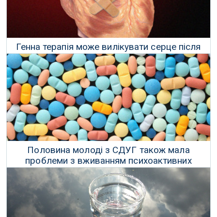
Генна терапія може вилікувати серце після
серцевого нападу
13 Квітня 2021 р.
Половина молоді з СДУГ також мала
проблеми з вживанням психоактивних
речовин
27 Серпня 2021 р.