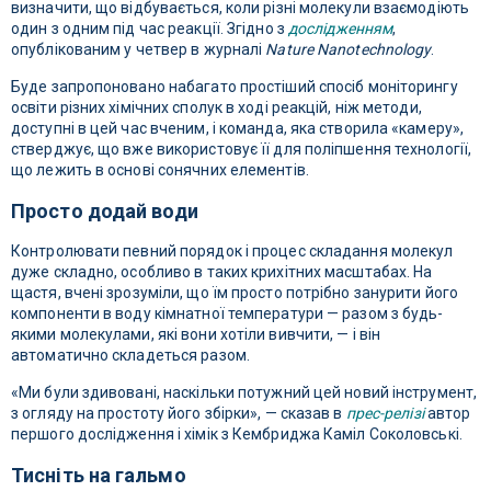
визначити, що відбувається, коли різні молекули взаємодіють
один з одним під час реакції. Згідно з
дослідженням
,
опублікованим у четвер в журналі
Nature Nanotechnology
.
Буде запропоновано набагато простіший спосіб моніторингу
освіти різних хімічних сполук в ході реакцій, ніж методи,
доступні в цей час вченим, і команда, яка створила «камеру»,
стверджує, що вже використовує її для поліпшення технології,
що лежить в основі сонячних елементів.
Просто додай води
Контролювати певний порядок і процес складання молекул
дуже складно, особливо в таких крихітних масштабах. На
щастя, вчені зрозуміли, що їм просто потрібно занурити його
компоненти в воду кімнатної температури — разом з будь-
якими молекулами, які вони хотіли вивчити, — і він
автоматично складеться разом.
«Ми були здивовані, наскільки потужний цей новий інструмент,
з огляду на простоту його збірки», — сказав в
прес-релізі
автор
першого дослідження і хімік з Кембриджа Каміл Соколовські.
Тисніть на гальмо