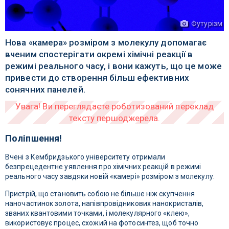
Футурізм
Нова «камера» розміром з молекулу допомагає
вченим спостерігати окремі хімічні реакції в
режимі реального часу, і вони кажуть, що це може
привести до створення більш ефективних
сонячних панелей.
Поліпшення!
Вчені з Кембридзького університету отримали
безпрецедентне уявлення про хімічних реакцій в режимі
реального часу завдяки новій «камері» розміром з молекулу.
Пристрій, що становить собою не більше ніж скупчення
наночастинок золота, напівпровідникових нанокристалів,
званих квантовими точками, і молекулярного «клею»,
використовує процес, схожий на фотосинтез, щоб точно