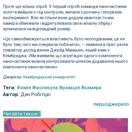
Проте ще кілька спроб. У першій спробі команди наночастинки
золота вийшли з-під контролю, випали з розчину і зіпсували
експеримент. Але як тільки вони додали квантові точки,
камера обмежила і відрегулювала свою власну збірку і
зупинилася на відповідний розмір.
«Це самообмежуються властивість було несподіваним, це не
було тим, чого ми очікували побачити», — заявила в прес-релізі
співавтор дослідження Джейд Маккьюн, інший хімік з
Кембриджа. «Ми виявили, що агрегацію одного компонента
наночастинок можна контролювати шляхом додавання іншого
компонента наночастинок».
Джерела:
Кембридзький університет
Теги:
#хімія
#молекула
#реакція
#камера
Автор:
Ден Робітцкі
першоджерело
Читайте також: