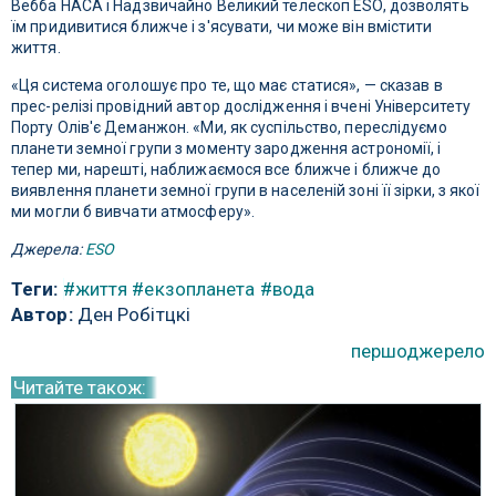
Вебба НАСА і Надзвичайно Великий телескоп ESO, дозволять
їм придивитися ближче і з'ясувати, чи може він вмістити
життя.
«Ця система оголошує про те, що має статися», — сказав в
прес-релізі провідний автор дослідження і вчені Університету
Порту Олів'є Деманжон. «Ми, як суспільство, переслідуємо
планети земної групи з моменту зародження астрономії, і
тепер ми, нарешті, наближаємося все ближче і ближче до
виявлення планети земної групи в населеній зоні її зірки, з якої
ми могли б вивчати атмосферу».
Джерела:
ESO
Теги:
#життя
#екзопланета
#вода
Автор:
Ден Робітцкі
першоджерело
Читайте також: