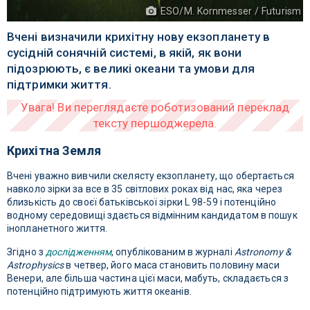
ESO/M. Kornmesser / Futurism
Вчені визначили крихітну нову екзопланету в
сусідній сонячній системі, в якій, як вони
підозрюють, є великі океани та умови для
підтримки життя.
Крихітна Земля
Вчені уважно вивчили скелясту екзопланету, що обертається
навколо зірки за все в 35 світлових роках від нас, яка через
близькість до своєї батьківської зірки L 98-59 і потенційно
водному середовищі здається відмінним кандидатом в пошук
інопланетного життя.
Згідно з
дослідженням
, опублікованим в журналі
Astronomy &
Astrophysics
в четвер, його маса становить половину маси
Венери, але більша частина цієї маси, мабуть, складається з
потенційно підтримують життя океанів.