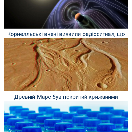
Корнелльські вчені виявили радіосигнал, що
виходить від екзопланети
18 Грудня 2020 р.
Древній Марс був покритий крижаними
щитами, а не річками
08 Серпня 2020 р.