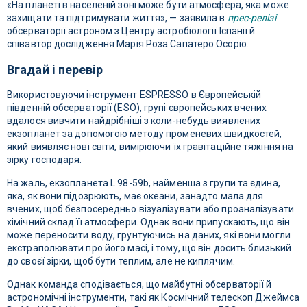
«На планеті в населеній зоні може бути атмосфера, яка може
захищати та підтримувати життя», — заявила в
прес-релізі
обсерваторії астроном з Центру астробіології Іспанії й
співавтор дослідження Марія Роза Сапатеро Осоріо.
Вгадай і перевір
Використовуючи інструмент ESPRESSO в Європейській
південній обсерваторії (ESO), групі європейських вчених
вдалося вивчити найдрібніші з коли-небудь виявлених
екзопланет за допомогою методу променевих швидкостей,
який виявляє нові світи, вимірюючи їх гравітаційне тяжіння на
зірку господаря.
На жаль, екзопланета L 98-59b, найменша з групи та єдина,
яка, як вони підозрюють, має океани, занадто мала для
вчених, щоб безпосередньо візуалізувати або проаналізувати
хімічний склад її атмосфери. Однак вони припускають, що він
може переносити воду, грунтуючись на даних, які вони могли
екстраполювати про його масі, і тому, що він досить близький
до своєї зірки, щоб бути теплим, але не киплячим.
Однак команда сподівається, що майбутні обсерваторії й
астрономічні інструменти, такі як Космічний телескоп Джеймса