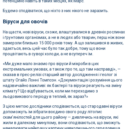
потенційно навіть в таких місцях, як Марс.
Будемо сподіватися, що ніхто з них нікого не заразить.
Віруси для овочів
На щастя, нові віруси, схоже, влаштувалися в древніх рослинах
і ґрунтових організмах, а не в людях або тварин, перш ніж вони
замерзли близько 15 000 років тому. А що залишився в живих,
здається, весь цей час було так добре, тому що вони
процвітають в суворі холоди, а не всупереч їм.
«Ми дуже мало знаємо про віруси й мікроби в цих
екстремальних умовах, а також про те, що там насправді», —
сказав в прес-релізі старший автор дослідження і геолог зі
штату Огайо Лонні Томпсон. «Документація і розуміння цього
надзвичайно важливі: як бактерії та віруси реагують на зміну
клімату? Що відбувається, коли ми переходимо з
льодовикового періоду в теплий, як зараз?»
З цією метою дослідники сподіваються, що стародавні віруси
допоможуть їм зібрати воєдино свого роду літопис
скам'янілостей для цього району — дивлячись на віруси, які
жили в далекому минулому, вони сподіваються, що зможуть
намалювати найкращу картину навколишнього середовища,