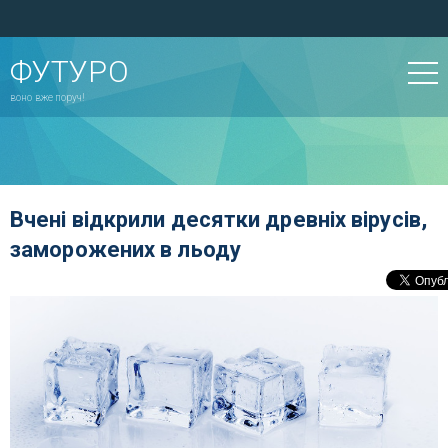
ФУТУРО
воно вже поруч!
Вчені відкрили десятки древніх вірусів,
заморожених в льоду