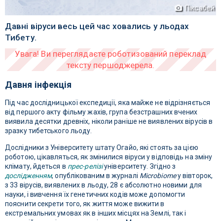
Піксабей
Давні віруси весь цей час ховались у льодах
Тибету.
Давня інфекція
Під час дослідницької експедиції, яка майже не відрізняється
від першого акту фільму жахів, група безстрашних вчених
виявила десятки древніх, ніколи раніше не виявлених вірусів в
зразку тибетського льоду.
Дослідники з Університету штату Огайо, які стоять за цією
роботою, цікавляться, як змінилися віруси у відповідь на зміну
клімату, йдеться в
прес-релізі
університету. Згідно з
дослідженням
, опублікованим в журналі
Microbiome
у вівторок,
з 33 вірусів, виявлених в льоду, 28 є абсолютно новими для
науки, і вивчення їх генетичних кодів може допомогти
пояснити секрети того, як життя може вижити в
екстремальних умовах як в інших місцях на Землі, так і