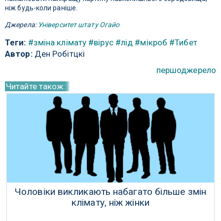
ніж будь-коли раніше.
Джерела:
Університет штату Огайо
Теги:
#зміна клімату
#вірус
#лід
#мікроб
#Тибет
Автор:
Ден Робітцкі
першоджерело
Читайте також:
Чоловіки викликають набагато більше змін
клімату, ніж жінки