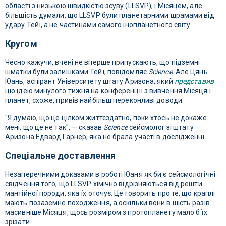
області з низькою швидкістю зсуву (LLSVP), і Місяцем, але
більшість думали, що LLSVP були планетарними шрамами від
удару Тейї, а не частинами самого інопланетного світу.
Кругом
Чесно кажучи, вчені не вперше припускають, що підземні
шматки були залишками Тейї, повідомляє
Science
. Але Цянь
Юань, аспірант Університету штату Аризона, який
представив
цю ідею минулого тижня на конференції з вивчення Місяця і
планет, схоже, привів найбільш переконливі доводи.
"Я думаю, що це цілком життєздатно, поки хтось не докаже
мені, що це не так", — сказав
Science
сейсмолог зі штату
Аризона Едвард Гарнер, яка не брала участі в дослідженні.
Спеціальне доставлення
Незаперечними доказами
в роботі Юаня як би є сейсмологічні
свідчення того, що LLSVP хімічно відрізняються від решти
мантійної породи, яка їх оточує. Це говорить про те, що краплі
мають позаземне походження, а оскільки вони в шість разів
масивніше Місяця, щось розміром з протопланету мало б їх
зрізати.