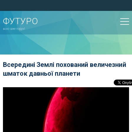
ФУТУРО
воно вже поруч!
Всередині Землі похований величезний
шматок давньої планети