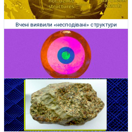
Вчені виявили «несподівані» структури
поблизу ядра Землі
15 Червня 2020 р.
Вчені нарешті виміряли розмір ядра Марса
19 Березня 2021 р.