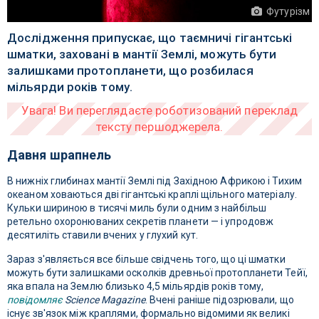
Футурізм
Дослідження припускає, що таємничі гігантські
шматки, заховані в мантії Землі, можуть бути
залишками протопланети, що розбилася
мільярди років тому.
Давня шрапнель
В нижніх глибинах мантії Землі під Західною Африкою і Тихим
океаном ховаються дві гігантські краплі щільного матеріалу.
Кульки шириною в тисячі миль були одним з найбільш
ретельно охоронюваних секретів планети — і упродовж
десятиліть ставили вчених у глухий кут.
Зараз з'являється все більше свідчень того, що ці шматки
можуть бути залишками осколків древньої протопланети Тейї,
яка впала на Землю близько 4,5 мільярдів років тому,
повідомляє
Science Magazine
. Вчені раніше підозрювали, що
існує зв'язок між краплями, формально відомими як великі