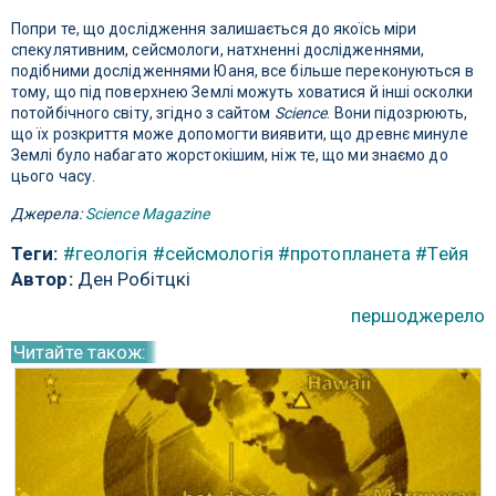
Попри те, що дослідження залишається до якоїсь міри
спекулятивним, сейсмологи, натхненні дослідженнями,
подібними дослідженнями Юаня, все більше переконуються в
тому, що під поверхнею Землі можуть ховатися й інші осколки
потойбічного світу, згідно з сайтом
Science
. Вони підозрюють,
що їх розкриття може допомогти виявити, що древнє минуле
Землі було набагато жорстокішим, ніж те, що ми знаємо до
цього часу.
Джерела:
Science Magazine
Теги:
#геологія
#сейсмологія
#протопланета
#Тейя
Автор:
Ден Робітцкі
першоджерело
Читайте також: