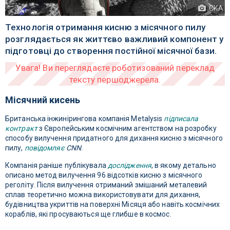
ЄКА
Технологія отримання кисню з місячного пилу
розглядається як життєво важливий компонент у
підготовці до створення постійної місячної бази.
Місячний кисень
Британська інжинірингова компанія Metalysis
підписала
контракт
з Європейським космічним агентством на розробку
способу вилучення придатного для дихання кисню з місячного
пилу,
повідомляє
CNN
.
Компанія раніше публікувала
дослідження
, в якому детально
описано метод вилучення 96 відсотків кисню з місячного
реголіту. Після вилучення отриманий змішаний металевий
сплав теоретично можна використовувати для дихання,
будівництва укриттів на поверхні Місяця або навіть космічних
кораблів, які просуваються ще глибше в космос.