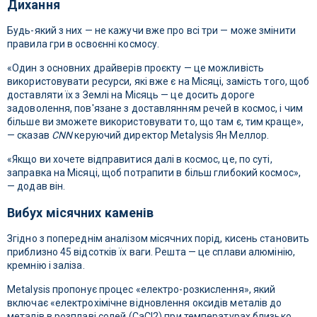
Дихання
Будь-який з них — не кажучи вже про всі три — може змінити
правила гри в освоєнні космосу.
«Один з основних драйверів проєкту — це можливість
використовувати ресурси, які вже є на Місяці, замість того, щоб
доставляти їх з Землі на Місяць — це досить дороге
задоволення, пов'язане з доставлянням речей в космос, і чим
більше ви зможете використовувати то, що там є, тим краще»,
— сказав
CNN
керуючий директор Metalysis Ян Меллор.
«Якщо ви хочете відправитися далі в космос, це, по суті,
заправка на Місяці, щоб потрапити в більш глибокий космос»,
— додав він.
Вибух місячних каменів
Згідно з попереднім аналізом місячних порід, кисень становить
приблизно 45 відсотків їх ваги. Решта — це сплави алюмінію,
кремнію і заліза.
Metalysis пропонує процес «електро-розкислення», який
включає «електрохімічне відновлення оксидів металів до
металів в розплаві солей (CaCl2) при температурах близько