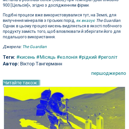
900 [Цельсія]», згідно з дослідженням фірми.
Подібні процеси вже використовувалися тут, на Землі, для
вилучення мінералів з гірських порід,
як вказує
The Guardian
.
Однак в цьому процесі кисень виділяється в якості побічного
продукту замість того, щоб вловлювати й зберігати його для
подальшого використання.
Джерела:
The Guardian
Теги:
#кисень
#Місяць
#колонія
#рідкий
#реголіт
Автор:
Віктор Тангерманн
першоджерело
Читайте також: