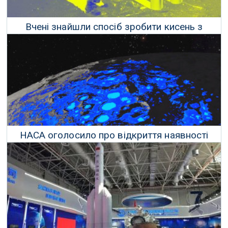
Вчені знайшли спосіб зробити кисень з
місячного пилу
19 Січня 2020 р.
НАСА оголосило про відкриття наявності
води у місячному ґрунті
27 Жовтня 2020 р.