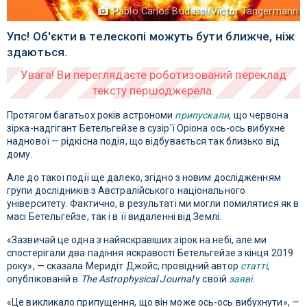
Pablo Carlos Budassi/Victor Tangermann
Упс! Об'єкти в телескопі можуть бути ближче, ніж
здаються.
Протягом багатьох років астрономи
припускали
, що червона
зірка-надгігант Бетельгейзе в сузір'ї Оріона ось-ось вибухне
наднової — рідкісна подія, що відбувається так близько від
дому.
Але до такої події ще далеко, згідно з новим дослідженням
групи дослідників з Австралійського національного
університету. Фактично, в результаті ми могли помилятися як в
масі Бетельгейзе, так і в її видаленні від Землі.
«Зазвичай це одна з найяскравіших зірок на небі, але ми
спостерігали два падіння яскравості Бетельгейзе з кінця 2019
року», — сказала Меридіт Джойс, провідний автор
статті
,
опублікованій в
The Astrophysical Journal
у своїй
заяві
.
«Це викликало припущення, що він може ось-ось вибухнути», —