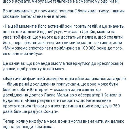
щоб з'ясувати, чи була Бетельгейзе на смертному одрі чи ні.
Вони виявили, що причиною пульсації були хвилі тиску. Іншими
словами, Бетельгейзе не в агонії.
«На цей момент в його активній зоні горить гелій, а це значить,
що він ще далекий від вибуху», — сказав Джойс, маючи на
увазі той факт, що у нього ще достатньо палива, щоб спалити
його, перш ніж він закінчиться і викличе колапс активної зони.
«Ми можемо спостерігати приблизно за 100 000 років до того,
як станеться вибух».
Це означає, що команда змогла повернутися до креслярської
дошки, щоб розрахувати її масу.
«Фактичний фізичний розмір Бетельгейзе залишався загадкою
— більш ранні дослідження припускали, що вона може бути
більше орбіти Юпітера», — сказав в заяві співавтор
дослідження доктор Ласло Мольнар з обсерваторії Конкол в
Будапешті. «Наші результати говорять, що Бетельгейзе
простягається тільки до двох третин від цього радіусу в 750
разів більше радіуса Сонця».
Тепер, коли у них була маса, вони змогли визначити, як далеко
від нас знаходиться зірка.