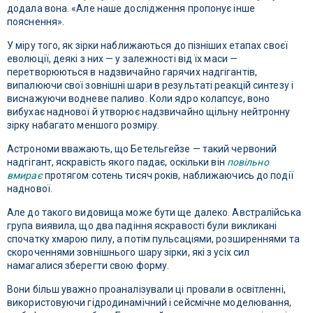
додала вона. «Але наше дослідження пропонує інше
пояснення».
У міру того, як зірки наближаються до пізніших етапах своєї
еволюції, деякі з них — у залежності від їх маси —
перетворюються в надзвичайно гарячих надгігантів,
випалюючи свої зовнішні шари в результаті реакцій синтезу і
виснажуючи водневе паливо. Коли ядро ​​колапсує, воно
вибухає наднової й утворює надзвичайно щільну нейтронну
зірку набагато меншого розміру.
Астрономи вважають, що Бетельгейзе — такий червоний
надгігант, яскравість якого падає, оскільки він
повільно
вмирає
протягом сотень тисяч років, наближаючись до події
наднової.
Але до такого видовища може бути ще далеко. Австралійська
група виявила, що два падіння яскравості були викликані
спочатку хмарою пилу, а потім пульсаціями, розширеннями та
скороченнями зовнішнього шару зірки, які з усіх сил
намагалися зберегти свою форму.
Вони більш уважно проаналізували ці провали в освітленні,
використовуючи гідродинамічний і сейсмічне моделювання,