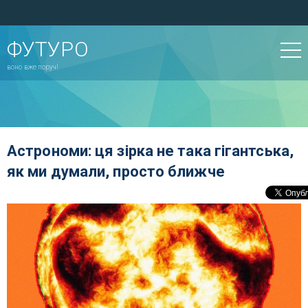
ФУТУРО
воно вже поруч!
Астрономи: ця зірка не така гігантська,
як ми думали, просто ближче