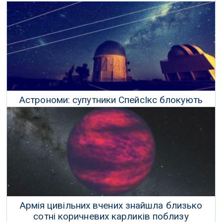
планету в іншій галактиці
27 Вересня 2020 р.
Астрономи: супутники СпейсІкс блокують
спостереження за зірками
24 Листопада 2019 р.
Армія цивільних вчених знайшла близько
сотні коричневих карликів поблизу