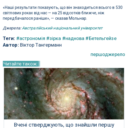
«Наші результати показують, що він знаходиться всього в 530
світлових роках від нас — на 25 відсотків ближче, ніж
передбачалося раніше», — сказав Мольнар.
Джерела:
Австралійський національний університет
Теги:
#астрономія
#зірка
#наднова
#Бетельгейзе
Автор:
Віктор Тангерманн
першоджерело
Читайте також:
Вчені стверджують, що знайшли першу