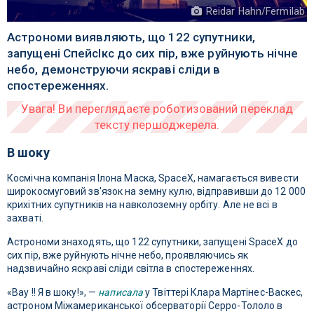
Reidar Hahn/Fermilab
Астрономи виявляють, що 122 супутники,
запущені СпейсІкс до сих пір, вже руйнують нічне
небо, демонструючи яскраві сліди в
спостереженнях.
В шоку
Космічна компанія Ілона Маска, SpaceX, намагається вивести
широкосмуговий зв'язок на земну кулю, відправивши до 12 000
крихітних супутників на навколоземну орбіту. Але не всі в
захваті.
Астрономи знаходять, що 122 супутники, запущені SpaceX до
сих пір, вже руйнують нічне небо, проявляючись як
надзвичайно яскраві сліди світла в спостереженнях.
«Вау !! Я в шоку!», —
написала
у Твіттері Клара Мартінес-Васкес,
астроном Міжамериканської обсерваторії Серро-Тололо в