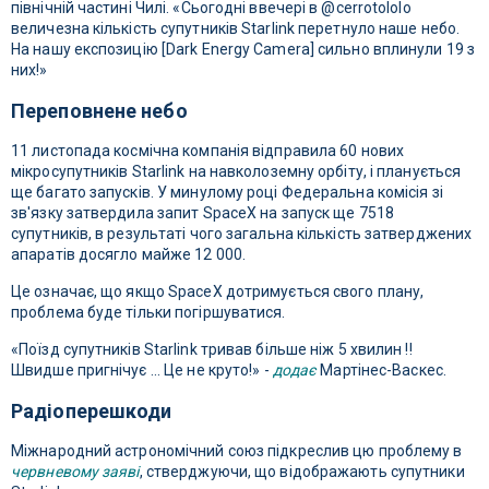
північній частині Чилі. «Сьогодні ввечері в @cerrotololo
величезна кількість супутників Starlink перетнуло наше небо.
На нашу експозицію [Dark Energy Camera] сильно вплинули 19 з
них!»
Переповнене небо
11 листопада космічна компанія відправила 60 нових
мікросупутників Starlink на навколоземну орбіту, і планується
ще багато запусків. У минулому році Федеральна комісія зі
зв'язку затвердила запит SpaceX на запуск ще 7518
супутників, в результаті чого загальна кількість затверджених
апаратів досягло майже 12 000.
Це означає, що якщо SpaceX дотримується свого плану,
проблема буде тільки погіршуватися.
«Поїзд супутників Starlink тривав більше ніж 5 хвилин !!
Швидше пригнічує ... Це не круто!» -
додає
Мартінес-Васкес.
Радіоперешкоди
Міжнародний астрономічний союз підкреслив цю проблему в
червневому заяві
, стверджуючи, що відображають супутники