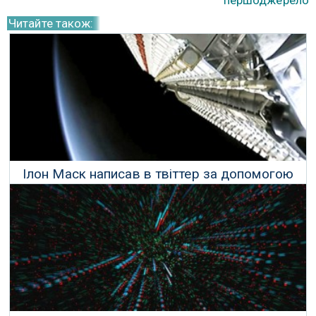
першоджерело
Читайте також:
Ілон Маск написав в твіттер за допомогою
супутникового інтернету СпейсІкс
23 Жовтня 2019 р.