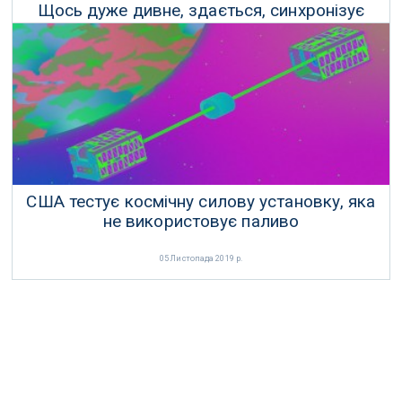
Щось дуже дивне, здається, синхронізує
далекі галактики
12 Листопада 2019 р.
США тестує космічну силову установку, яка
не використовує паливо
05 Листопада 2019 р.