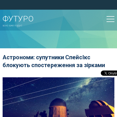
ФУТУРО
воно вже поруч!
Астрономи: супутники СпейсІкс
блокують спостереження за зірками