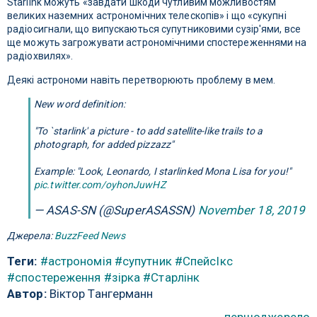
Starlink можуть «завдати шкоди чутливим можливостям
великих наземних астрономічних телескопів» і що «сукупні
радіосигнали, що випускаються супутниковими сузір'ями, все
ще можуть загрожувати астрономічними спостереженнями на
радіохвилях».
Деякі астрономи навіть перетворюють проблему в мем.
New word definition:
"To `starlink' a picture - to add satellite-like trails to a
photograph, for added pizzazz"
Example: "Look, Leonardo, I starlinked Mona Lisa for you!"
pic.twitter.com/oyhonJuwHZ
— ASAS-SN (@SuperASASSN)
November 18, 2019
Джерела:
BuzzFeed News
Теги:
#астрономія
#супутник
#СпейсІкс
#спостереження
#зірка
#Старлінк
Автор:
Віктор Тангерманн