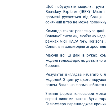
Щоб побудувати модель, група а
Boundary Explorer (IBEX). Місія
промені рухаються від Сонця і 
сонячний вітер не може проникнут
Команда також розглянула дані 
Сонячної системи, люб'язно нада
рамках місії НАСА New Horizons.
Сонця, він взаємодіяв зі зростал
Маючи всі ці дані в руках, ко
моделі геліосфери, як детально 
березні.
Результат виглядає набагато бі
моделей. З центру цього «круаса
полем. Загальна форма набагато м
Знання форми геліосфери може 
зоряні системи також бути екра
Геліосфера перешкоджає проникн