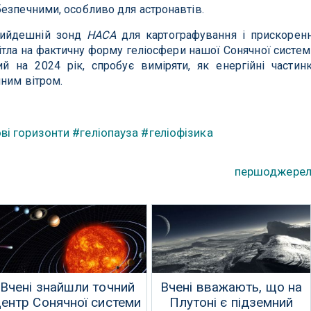
езпечними, особливо для астронавтів.
рийдешній зонд
НАСА
для картографування і прискорен
тла на фактичну форму геліосфери нашої Сонячної систем
й на 2024 рік, спробує виміряти, як енергійні частин
чним вітром.
ві горизонти
#геліопауза
#геліофізика
першоджере
Вчені знайшли точний
Вчені вважають, що на
центр Сонячної системи
Плутоні є підземний