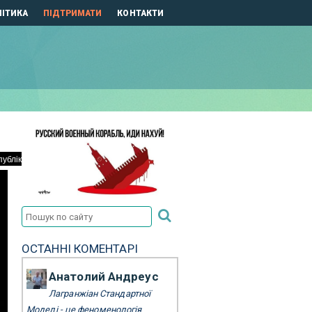
ІТИКА
ПІДТРИМАТИ
КОНТАКТИ
ОСТАННІ КОМЕНТАРІ
Анатолий Андреус
Лагранжіан Стандартної
Моделі - це феноменологія