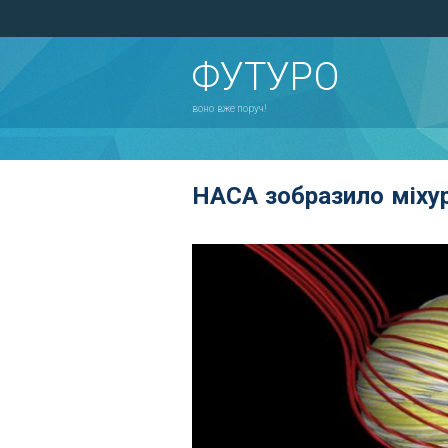
ФУТУРО
воно вже поруч!
НАСА зобразило міху