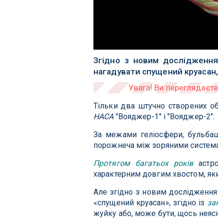
Згідно з новим дослідження
нагадувати спущений круасан,
Тільки два штучно створених об
НАСА
"Вояджер-1" і "Вояджер-2".
За межами геліосфери, бульбаш
порожнеча між зоряними система
Протягом багатьох років
астро
характерним довгим хвостом, який
Але згідно з новим дослідження
«спущений круасан», згідно із
за
жуйку або, може бути, щось неясно