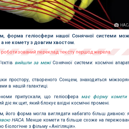
НАС
м, форма геліосфери нашої Сонячної системи мо
 а не комету з довгим хвостом.
'єктів
вийшли за межі
Сонячної системи: космічні апара
ки простору, створеного Сонцем, знаходиться міжзоря
ми в нашій галактиці.
номи припускали, що геліосфера
має форму комети
 діє як щит, який блокує вхідні космічні промені.
м, його форма могла виглядати набагато більш дивною: 
явою
НАСА
. Менше комети та більше схоже на пережова
 біологічне з фільму «Анігіляція».