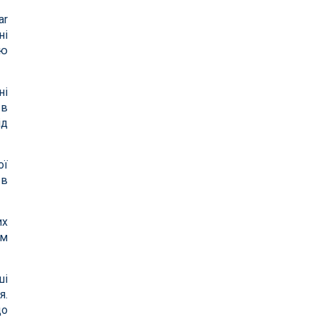
ar
ні
ою
ні
 в
ід
ої
в
их
им
ші
я.
що