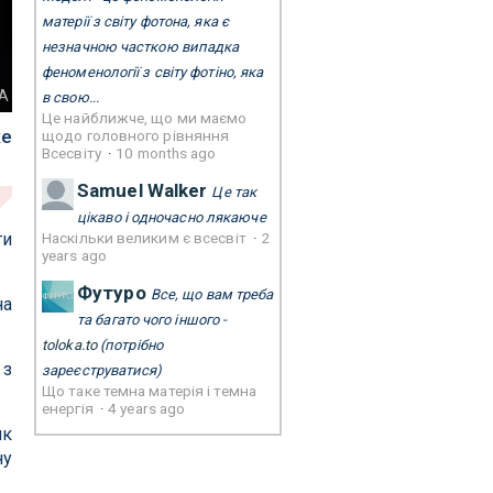
матерії з світу фотона, яка є
незначною часткою випадка
феноменології з світу фотіно, яка
А
в свою...
Це найближче, що ми маємо
же
щодо головного рівняння
Всесвіту
·
10 months ago
Samuel Walker
Це так
цікаво і одночасно лякаюче
Наскільки великим є всесвіт
·
2
ти
years ago
Футуро
Все, що вам треба
на
та багато чого іншого -
toloka.to
(потрібно
з
зареєструватися)
Що таке темна матерія і темна
енергія
·
4 years ago
як
ну