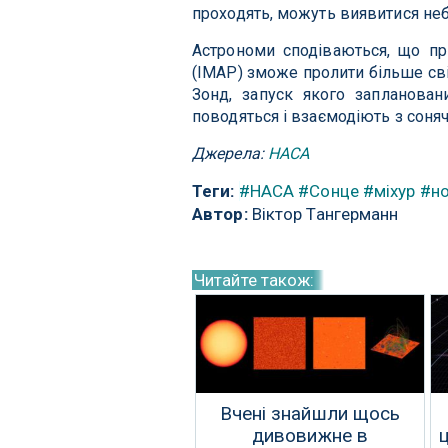
проходять, можуть виявитися неб
Астрономи сподіваються, що п
(IMAP) зможе пролити більше сві
Зонд, запуск якого заплановани
поводяться і взаємодіють з соня
Джерела:
НАСА
Теги:
#НАСА
#Сонце
#міхур
#но
Автор:
Віктор Тангерманн
Читайте також:
Вчені знайшли щось
дивовижне в