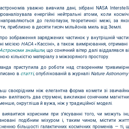
строномів уважно вивчила дані, зібрані NASA Interstell
 проаналізувала енергійні нейтральні атоми, коли косміч
направляються до геліопаузи, теоретичної межі, за як
и, приблизно в десяти тисяч мільйонів миль від Землі.
про зображення заряджених частинок у внутрішній части
ні місією
НАСА
«Кассіні», а також вимірювання, отримані
Астрономи знайшли
, що сонячний вітер далі віддалявся в
ьною кількістю матеріалу з міжзоряного простору.
манда приступила до роботи над створенням тривимірн
описано в
статті
, опублікованій в журналі
Nature Astronomy
льш своєрідним ніж елегантна форма комети зі звичайн
на» вилітають два струмені, викликані сонячним магнітн
енше, округліша й вужа, ніж у традиційної моделі.
виявитися корисним при з'ясуванні того, чи можуть ін
новані подібним міхуром і, таким чином, містити житт
енню більшості галактичних космічних променів — ті, 