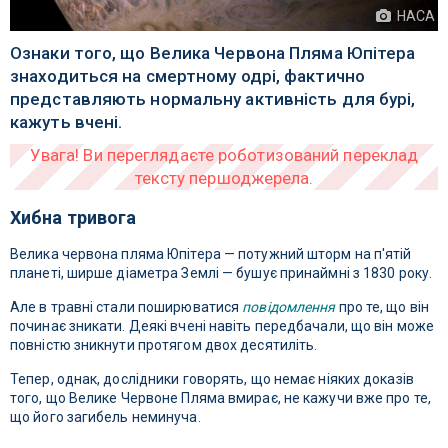
НАСА
Ознаки того, що Велика Червона Пляма Юпітера
знаходиться на смертному одрі, фактично
представляють нормальну активність для бурі,
кажуть вчені.
Хибна тривога
Велика червона пляма Юпітера — потужний шторм на п'ятій
планеті, ширше діаметра Землі — бушує принаймні з 1830 року.
Але в травні стали поширюватися
повідомлення
про те, що він
починає зникати. Деякі вчені навіть передбачали, що він може
повністю зникнути протягом двох десятиліть.
Тепер, однак, дослідники говорять, що немає ніяких доказів
того, що Велике Червоне Пляма вмирає, не кажучи вже про те,
що його загибель неминуча.