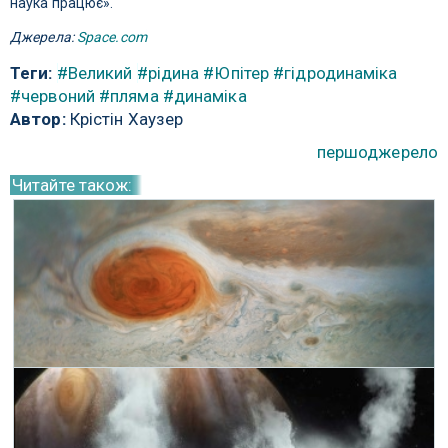
наука працює».
Джерела:
Space.com
Теги:
#Великий
#рідина
#Юпітер
#гідродинаміка
#червоний
#пляма
#динаміка
Автор:
Крістін Хаузер
першоджерело
Читайте також:
Велика червона пляма Юпітера вмирає
30 Травня 2019 р.