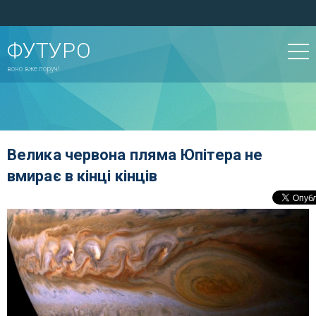
ФУТУРО
воно вже поруч!
Велика червона пляма Юпітера не
вмирає в кінці кінців