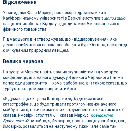
Відключення
У понеділок Філіп Маркус, професор гідродинаміки в
Каліфорнійському університеті в Берклі, виступив з
доповіддю
на щорічних зборах Відділу гідродинаміки Американського
фізичного товариства.
Під час цього він стверджував, що «відшаровування», яке
деякі сприймали як ознака ослаблення бурі Юпітера, насправді
є очікуваним природним явищем.
Велика червона
На зустрічі Маркус навіть заявив журналістам під час прес-
конференції, що, на його думку, у Великого Червоного Плями
попереду довге життя — хоча, забобонно, він також сказав, що
турбується, що може наврочити його.
«Я думаю, що якщо на Юпітері не відбудеться щось
катастрофічне, це буде тривати протягом невизначеного
майбутнього, поки не зміняться струменеві потоки, так що я б
сказав, ймовірні століття», — сказав Маркус,
повідомляє
Space.com
. «Звичайно, я, ймовірно, просто поцілував його, і він,
ймовірно, розвалиться на наступному тижні, але саме так