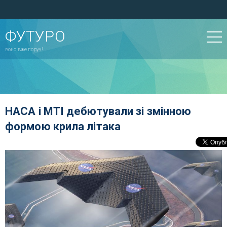
ФУТУРО
воно вже поруч!
НАСА і МТІ дебютували зі змінною
формою крила літака