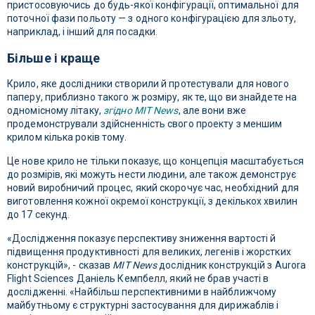
пристосовуючись до будь-якої конфігурації, оптимальної для
поточної фази польоту — з одного конфігурацією для зльоту,
наприклад, і інший для посадки.
Більше і краще
Крило, яке дослідники створили й протестували для нового
паперу, приблизно такого ж розміру, як те, що ви знайдете на
одномісному літаку,
згідно MIT News
, але вони вже
продемонстрували здійсненність свого проекту з меншим
крилом кілька років тому.
Це нове крило не тільки показує, що концепція масштабується
до розмірів, які можуть нести людини, але також демонструє
новий виробничий процес, який скорочує час, необхідний для
виготовлення кожної окремої конструкції, з декількох хвилин
до 17 секунд.
«Дослідження показує перспективу зниження вартості й
підвищення продуктивності для великих, легенів і жорстких
конструкцій», - сказав
MIT News
дослідник конструкцій з Aurora
Flight Sciences Даніель Кемпбелл, який не брав участі в
дослідженні. «Найбільш перспективними в найближчому
майбутньому є структурні застосування для дирижаблів і