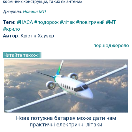
космічних конструкцій, таких як антени».
Джерела:
Новини МТІ
Теги:
#НАСА
#подорож
#літак
#повітряний
#МТІ
#крило
Автор:
Крістін Хаузер
першоджерело
Читайте також:
Нова потужна батарея може дати нам
практичні електричні літаки