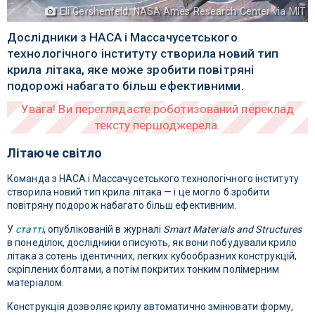
Eli Gershenfeld, NASA Ames Research Center via MIT
Дослідники з НАСА і Массачусетського
технологічного інституту створила новий тип
крила літака, яке може зробити повітряні
подорожі набагато більш ефективними.
Літаюче світло
Команда з НАСА і Массачусетського технологічного інституту
створила новий тип крила літака — і це могло б зробити
повітряну подорож набагато більш ефективним.
У
статті
, опублікованій в журналі
Smart Materials and Structures
в понеділок, дослідники описують, як вони побудували крило
літака з сотень ідентичних, легких кубообразних конструкцій,
скріплених болтами, а потім покритих тонким полімерним
матеріалом.
Конструкція дозволяє крилу автоматично змінювати форму,