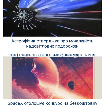
30 Жовтня 2021 р.
Астрофізик стверджує про можливість
надсвітлових подорожей
Астрофізик Ерік Ленц з Геттінгенського університету в Німеччині
розробив теоретичну конструкцію двигуна викривлення, що
використовує звичайну фізику.
14 Березня 2021 р.
SpaceX оголошує конкурс на безкоштовну