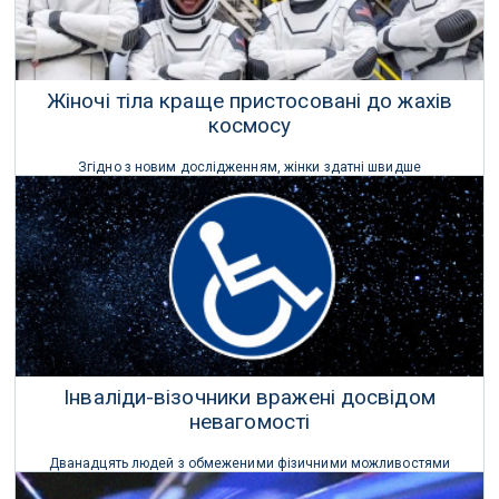
Жіночі тіла краще пристосовані до жахів
космосу
Згідно з новим дослідженням, жінки здатні швидше
відновлюватися після космічного польоту, ніж чоловіки, хоча
неясно, чому.
15 Червня 2024 р.
Інваліди-візочники вражені досвідом
невагомості
Дванадцять людей з обмеженими фізичними можливостями
мали можливість випробувати невагомість під час польоту
AstroAccess минулого тижня.