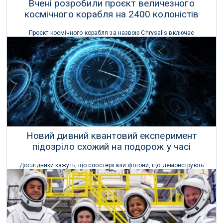
Вчені розробили проєкт величезного
космічного корабля на 2400 колоністів
Проєкт космічного корабля за назвою Chrysalis включає
бібліотеки, тропічні ліси та структурні виробничі потужності, всі з
яких підтримуються штучною гравітацією.
12 Серпня 2025 р.
Новий дивний квантовий експеримент
підозріло схожий на подорож у часі
Дослідники кажуть, що спостерігали фотони, що демонструють
химерну квантову поведінку в результаті так званого атомного
збудження.
03 Жовтня 2024 р.