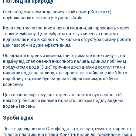
Погляд на природу
Стенфордська команда описує свій пристрій в
статті
,
опублікованій в четвер у журналі Joule.
Коли повітря потрапляє в легені людини, він проходить через
тонку мембрану. Ця мембрана витягує кисень з повітря і
відправляє його в кровотік. Унікальна структура органу робить
цей газообмін дуже ефективним.
Об'єднайте водень з киснем, і ви отримаєте електрику - і, на
відміну від спалювання викопного палива, єдиним побічним
продуктом є вода. З цієї причини дослідники десятиліттями
вивчали водневе паливо, але просто не знайшли спосіб його
виробництва, який був би досить ефективним, щоб бути
корисним.
Це в основному тому, що водень не часто існує сам по собі -
нам потрібно його ізолювати, часто шляхом поділу води на
водень і кисень.
Зроби вдих
Легені дослідників зі Стенфорда - це, по суті, сумка, створена з
товстої пластикової плівки. Крихітні водовідштовхувальні пори