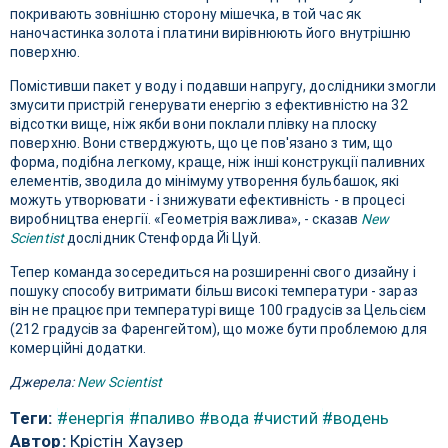
покривають зовнішню сторону мішечка, в той час як
наночастинка золота і платини вирівнюють його внутрішню
поверхню.
Помістивши пакет у воду і подавши напругу, дослідники змогли
змусити пристрій генерувати енергію з ефективністю на 32
відсотки вище, ніж якби вони поклали плівку на плоску
поверхню. Вони стверджують, що це пов'язано з тим, що
форма, подібна легкому, краще, ніж інші конструкції паливних
елементів, зводила до мінімуму утворення бульбашок, які
можуть утворювати - і знижувати ефективність - в процесі
виробництва енергії. «Геометрія важлива», - сказав
New
Scientist
дослідник Стенфорда Йі Цуй.
Тепер команда зосередиться на розширенні свого дизайну і
пошуку способу витримати більш високі температури - зараз
він не працює при температурі вище 100 градусів за Цельсієм
(212 градусів за Фаренгейтом), що може бути проблемою для
комерційні додатки.
Джерела:
New Scientist
Теги:
#енергія
#паливо
#вода
#чистий
#водень
Автор:
Крістін Хаузер