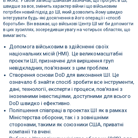
В ЯКІКЕ. У своїй записці Шанахан зазначає, що прогрес в ШІ,
швидше за все, змінить характер війни і що військовим
потрібен новий підхід до ШІ, який дозволить йому швидко
інтегрувати будь-які досягнення в його операції і «спосіб
боротьби». Він вважає, що військові Центр ШІ міг би допомогти
в цих зусиллях, зосередивши увагу на чотирьох областях, що
вимагають:
Допомога військовим в здійсненні своїх
національних місій (НМІ). Це великомасштабні
проекти ШІ, призначені для вирішення груп
невідкладних, пов'язаних з цим проблем.
Створення основи DoD для виконання ШІ. Це
означало б знайти спосіб зробити все інструменти,
дані, технології, експерти і процеси, пов'язані з
іноземними інвестиціями, доступними для всього
DoD швидко і ефективно.
Поліпшення співпраці в проектах ШІ як в рамках
Міністерства оборони, так і з зовнішніми
сторонами, такими як союзники США, приватні
компанії та вчені.