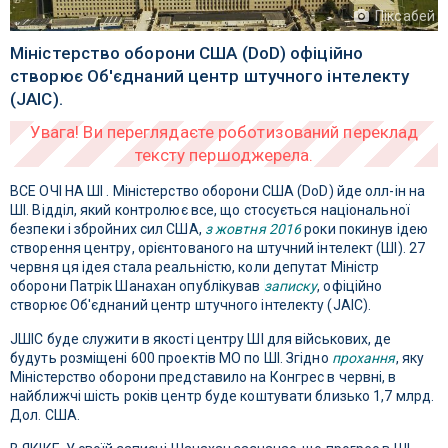
Піксабей
Міністерство оборони США (DoD) офіційно
створює Об'єднаний центр штучного інтелекту
(JAIC).
ВСЕ ОЧІ НА ШІ . Міністерство оборони США (DoD) йде олл-ін на
ШІ. Відділ, який контролює все, що стосується національної
безпеки і збройних сил США,
з жовтня 2016
роки покинув ідею
створення центру, орієнтованого на штучний інтелект (ШІ). 27
червня ця ідея стала реальністю, коли депутат Міністр
оборони Патрік Шанахан опублікував
записку
, офіційно
створює Об'єднаний центр штучного інтелекту (JAIC).
JШІC буде служити в якості центру ШІ для військових, де
будуть розміщені 600 проектів МО по ШІ. Згідно
прохання
, яку
Міністерство оборони представило на Конгрес в червні, в
найближчі шість років центр буде коштувати близько 1,7 млрд.
Дол. США.