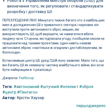
Робота з Управлінням міністра оборони (OSD) для
визначення того, як регулювати і стандартизувати
розробку і доставку ШІ.
ПЕРЕХРЕЩЕННЯ ЛІНІЇ. Минулого тижня багато хто з найбільших
імен в дослідженнях ШІ з приватного сектора і наукових кіл
виступили проти автономного зброї, машин, які
використовують ШІ, щоб вирішити, чи намагатися вбити
людину чи ні. Сторони, які підписали угоду, пообіцяли ніколи не
працювати над такими проектами; один навіть назвав
автономне зброю «настільки ж огидним і дестабілізуючим, як
біопоходи».
Встановивши центр ШІ, уряд США ясно заявляє: Мало того, що
він бачить ШІ як неминучу частину майбутнього війни, він хоче
бути найкращим в її реалізації.
Джерела:
FedScoop
Теги:
#автономний
#штучний
#інтелект
#зброя
#центр
#Пентагон
Автор:
Крістін Хаузер
першоджерело