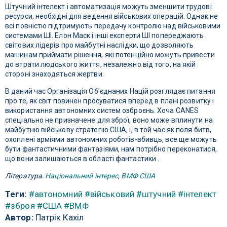
Штучний інтелект і автоматизація можуть зменшити трудові
ресурси, необхідні для ведення військових операцій. Однак не
всі повністю підтримують передачу контролю над військовими
системами ШІ. Елон Маск і інші експерти ШІ попереджають
світових лідерів про майбутні наслідки, що дозволяють
машинам приймати рішення, які потенційно можуть привести
до втрати людського життя, незалежно від того, на якій
стороні знаходяться жертви.
В даний час Організація Об'єднаних Націй розглядає питання
про те, як світ повинен просуватися вперед в плані розвитку і
використання автономних систем озброєнь. Хоча CANES
спеціально не призначене для зброї, воно може вплинути на
майбутню військову стратегію США, і, в той час як поля битв,
охоплені арміями автономних роботів-вбивць, все ще можуть
бути фантастичними фантазіями, нам потрібно переконатися,
що вони залишаються в області фантастики .
Література:
Національний інтерес
,
ВМФ США
Теги:
#автономний
#військовий
#штучний
#інтелект
#зброя
#США
#ВМФ
Автор:
Патрік Кахіл