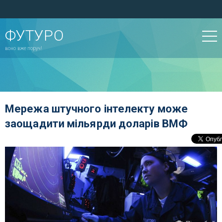
ФУТУРО
воно вже поруч!
Мережа штучного інтелекту може
заощадити мільярди доларів ВМФ