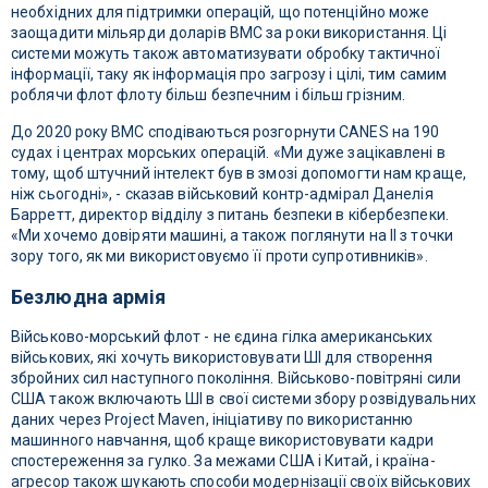
необхідних для підтримки операцій, що потенційно може
заощадити мільярди доларів ВМС за роки використання. Ці
системи можуть також автоматизувати обробку тактичної
інформації, таку як інформація про загрозу і цілі, тим самим
роблячи флот флоту більш безпечним і більш грізним.
До 2020 року ВМС сподіваються розгорнути CANES на 190
судах і центрах морських операцій. «Ми дуже зацікавлені в
тому, щоб штучний інтелект був в змозі допомогти нам краще,
ніж сьогодні», - сказав військовий контр-адмірал Данелія
Барретт, директор відділу з питань безпеки в кібербезпеки.
«Ми хочемо довіряти машині, а також поглянути на ІІ з точки
зору того, як ми використовуємо її проти супротивників».
Безлюдна армія
Військово-морський флот - не єдина гілка американських
військових, які хочуть використовувати ШІ для створення
збройних сил наступного покоління. Військово-повітряні сили
США також включають ШІ в свої системи збору розвідувальних
даних через Project Maven, ініціативу по використанню
машинного навчання, щоб краще використовувати кадри
спостереження за гулко. За межами США і Китай, і країна-
агресор також шукають способи модернізації своїх військових