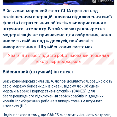
Піксабей
Військово-морський флот США працює над
поліпшенням операцій шляхом підключення своїх
флотів і стратегічних об'єктів з використанням
штучного інтелекту. В той час як ця конкретна
модернізація не призначена для озброєння, вона
вносить свій вклад в дискусії, пов'язані з
використанням ШІ у військових системах.
Військовий (штучний) інтелект
Військово-морські сили США, як повідомляється, розширюють
свою мережу бойових дій в океані, відому як «Об'єднані
морські мережі і корпоративні служби» (CANES), для
безперешкодного підключення своїх кораблів, підводних
човнів і прибережних районів з використанням штучного
інтелекту (ШІ).
Надія полягає в тому, що CANES скоротить кількість матросів,