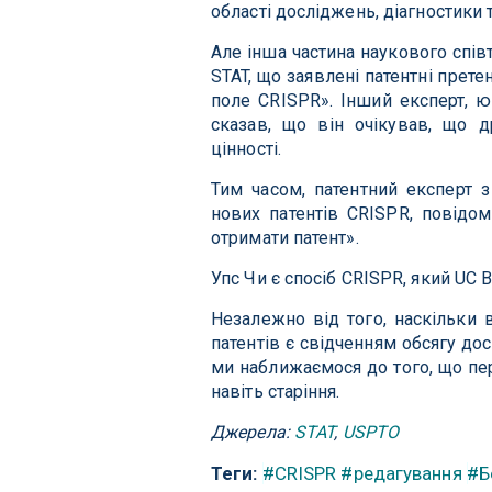
області досліджень, діагностики 
Але інша частина наукового спів
STAT, що заявлені патентні прете
поле CRISPR». Інший експерт,
сказав, що він очікував, що д
цінності.
Тим часом, патентний експерт 
нових патентів CRISPR, повідо
отримати патент».
Упс Чи є спосіб CRISPR, який UC 
Незалежно від того, наскільки в
патентів є свідченням обсягу д
ми наближаємося до того, що пер
навіть старіння.
Джерела:
STAT
,
USPTO
Теги:
#CRISPR
#редагування
#Б