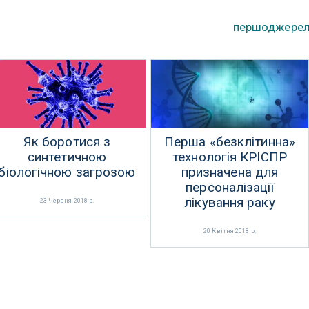
першоджере
Як боротися з
Перша «безклітинна»
синтетичною
технологія КРІСПР
біологічною загрозою
призначена для
персоналізації
лікування раку
23 Червня 2018 р.
20 Квітня 2018 р.