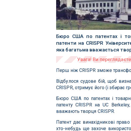
Бюро США по патентах і то
патенти на CRISPR Університ
яка багатьма вважається тво
Перш ніж CRISPR зможе трансформ
Відбулося судове бій, щоб визна
CRISPR, отримує його (і збирає гр
Бюро США по патентах і товарн
патенту CRISPR на UC Berkeley
вважають творця CRISPR.
Патент дає винахідникові право 
хто-небудь ще захоче використо