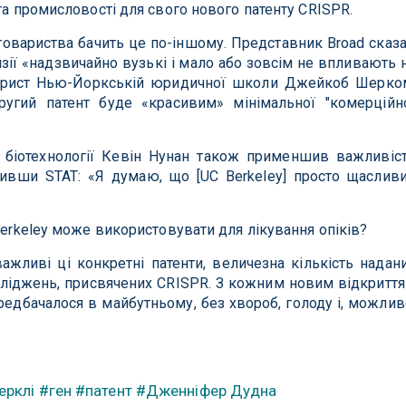
та промисловості для свого нового патенту CRISPR.
товариства бачить це по-іншому. Представник Broad сказ
нзії «надзвичайно вузькі і мало або зовсім не впливають 
 юрист Нью-Йоркській юридичної школи Джейкоб Шерко
ругий патент буде «красивим» мінімальної "комерційн
з біотехнології Кевін Нунан також применшив важливіс
мивши STAT: «Я думаю, що [UC Berkeley] просто щаслив
Berkeley може використовувати для лікування опіків?
ажливі ці конкретні патенти, величезна кількість надан
осліджень, присвячених CRISPR. З кожним новим відкритт
едбачалося в майбутньому, без хвороб, голоду і, можлив
ерклі
#ген
#патент
#Дженніфер Дудна