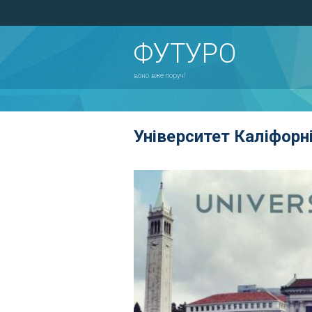
ФУТУРО
воно вже поруч!
Університет Каліфорн