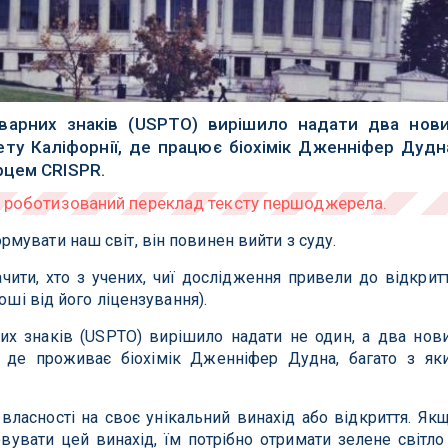
варних знаків (USPTO) вирішило надати два нов
ету Каліфорнії, де працює біохімік Дженніфер Дудн
рцем CRISPR.
увати наш світ, він повинен вийти з суду.
чити, хто з учених, чиї дослідження привели до відкрит
оші від його ліцензування).
их знаків (USPTO) вирішило надати не один, а два нов
, де проживає біохімік Дженніфер Дудна, багато з як
власності на своє унікальний винахід або відкриття. Як
вувати цей винахід, їм потрібно отримати зелене світло