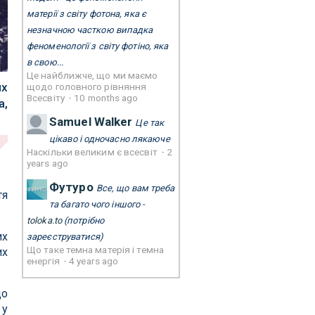
матерії з світу фотона, яка є
незначною часткою випадка
феноменології з світу фотіно, яка
в свою...
Це найближче, що ми маємо
их
щодо головного рівняння
Всесвіту
·
10 months ago
а,
Samuel Walker
Це так
цікаво і одночасно лякаюче
Наскільки великим є всесвіт
·
2
years ago
Футуро
Все, що вам треба
тя
та багато чого іншого -
toloka.to
(потрібно
их
зареєструватися)
Що таке темна матерія і темна
их
енергія
·
4 years ago
що
 у