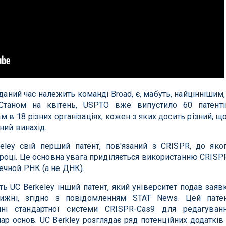
даний час належить команді Broad, є, мабуть, найціннішим,
Станом на квітень, USPTO вже випустило 60 патенті
м в 18 різних організаціях, кожен з яких досить різний, щ
ний винахід.
eley свій перший патент, пов'язаний з CRISPR, до яко
 році. Це основна увага приділяється використанню CRISP
ечной РНК (а не ДНК).
ть UC Berkeley інший патент, який університет подав заяв
тижні, згідно з повідомленням STAT News. Цей пате
нні стандартної системи CRISPR-Cas9 для редагуван
пар основ. UC Berkley розглядає ряд потенційних додатків