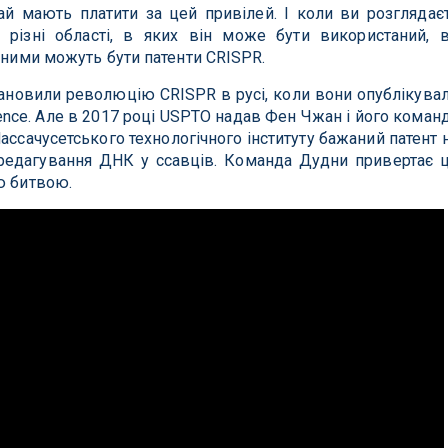
чай мають платити за цей привілей. І коли ви розглядає
 різні області, в яких він може бути використаний, 
інними можуть бути патенти CRISPR.
становили революцію CRISPR в русі, коли вони опублікува
nce. Але в 2017 році USPTO надав Фен Чжан і його коман
Массачусетського технологічного інституту бажаний патент 
редагування ДНК у ссавців. Команда Дудни привертає 
ю битвою.