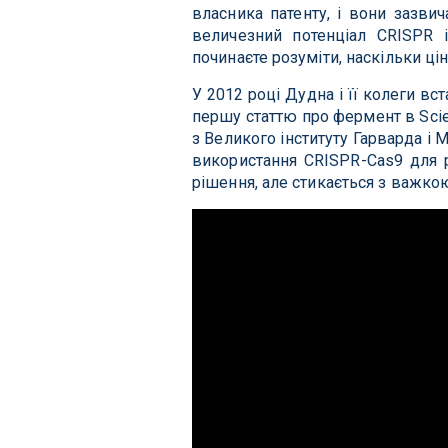
власника патенту, і вони зазви
величезний потенціал CRISPR і
починаєте розуміти, наскільки ц
У 2012 році Дудна і її колеги в
першу статтю про фермент в Scie
з Великого інституту Гарварда і 
використання CRISPR-Cas9 для 
рішення, але стикається з важко