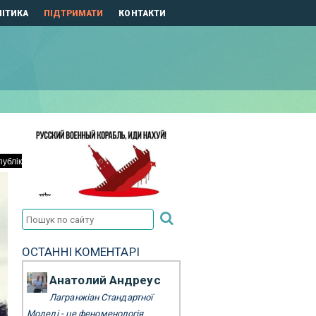
ІТИКА
ПІДТРИМАТИ
КОНТАКТИ
ОСТАННІ КОМЕНТАРІ
Анатолий Андреус
Лагранжіан Стандартної
Моделі - це феноменологія