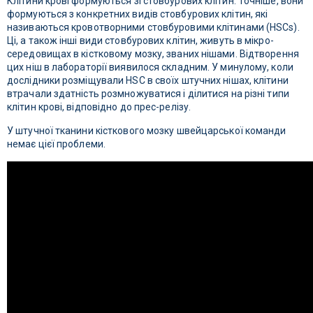
Клітини крові формуються зі стовбурових клітин. Точніше, вони
формуються з конкретних видів стовбурових клітин, які
називаються кровотворними стовбуровими клітинами (HSCs).
Ці, а також інші види стовбурових клітин, живуть в мікро-
середовищах в кістковому мозку, званих нішами. Відтворення
цих ніш в лабораторії виявилося складним. У минулому, коли
дослідники розміщували HSC в своїх штучних нішах, клітини
втрачали здатність розмножуватися і ділитися на різні типи
клітин крові, відповідно до прес-релізу.
У штучної тканини кісткового мозку швейцарської команди
немає цієї проблеми.