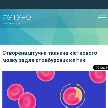
ФУТУРО
воно вже поруч!
Створена штучна тканина кісткового
мозку задля стовбурових клітин