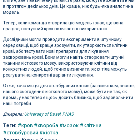
клітин, але тільки певну кількість разів, можуть виживати в ній
в протягом декількох днів. Це краще, ніж будь-яка аналогічна
модель.
Тепер, коли команда створила цю модель і знає, що вона
працює, наступний крок полягає в її використанні.
Дослідники могли проводити експерименти в штучному
середовищі, щоб краще зрозуміти, як утворюються клітини
крові, або тестувати нові препарати для лікування
захворювань крові. Вони могли навіть створювати штучні
тканини кісткового мозку, використовуючи клітини від
конкретних людей, щоб точно визначити, як їх тіла можуть
реагувати на конкретні варіанти лікування.
Отже, хоча місця для стовбурових клітин (за винятком, знаєте,
нашого сьогодення кісткового мозку), може бути не так, як
вдома, у нас тепер є щось досить близько, щоб задовольнити
наші потреби.
Джерела:
University of Basel
,
PNAS
Теги:
#кров
#хвороба
#мозок
#клітина
#стовбуровий
#кістка
Автор:
Крістін Хаузер