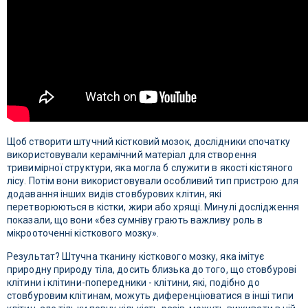
Щоб створити штучний кістковий мозок, дослідники спочатку
використовували керамічний матеріал для створення
тривимірної структури, яка могла б служити в якості кістяного
лісу. Потім вони використовували особливий тип пристрою для
додавання інших видів стовбурових клітин, які
перетворюються в кістки, жири або хрящі. Минулі дослідження
показали, що вони «без сумніву грають важливу роль в
мікрооточенні кісткового мозку».
Результат? Штучна тканину кісткового мозку, яка імітує
природну природу тіла, досить близька до того, що стовбурові
клітини і клітини-попередники - клітини, які, подібно до
стовбуровим клітинам, можуть диференціюватися в інші типи