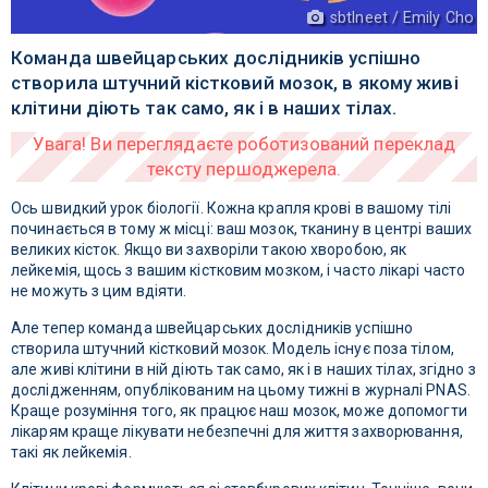
sbtlneet / Emily Cho
Команда швейцарських дослідників успішно
створила штучний кістковий мозок, в якому живі
клітини діють так само, як і в наших тілах.
Ось швидкий урок біології. Кожна крапля крові в вашому тілі
починається в тому ж місці: ваш мозок, тканину в центрі ваших
великих кісток. Якщо ви захворіли такою хворобою, як
лейкемія, щось з вашим кістковим мозком, і часто лікарі часто
не можуть з цим вдіяти.
Але тепер команда швейцарських дослідників успішно
створила штучний кістковий мозок. Модель існує поза тілом,
але живі клітини в ній діють так само, як і в наших тілах, згідно з
дослідженням, опублікованим на цьому тижні в журналі PNAS.
Краще розуміння того, як працює наш мозок, може допомогти
лікарям краще лікувати небезпечні для життя захворювання,
такі як лейкемія.