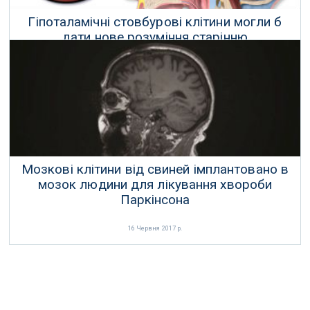
Гіпоталамічні стовбурові клітини могли б
дати нове розуміння старінню
31 Липня 2017 р.
Мозкові клітини від свиней імплантовано в
мозок людини для лікування хвороби
Паркінсона
16 Червня 2017 р.