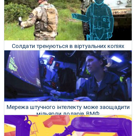
Солдати тренуються в віртуальних копіях
реальних міст
24 Квітня 2018 р.
Мережа штучного інтелекту може заощадити
мільярди доларів ВМФ
02 Січня 2018 р.