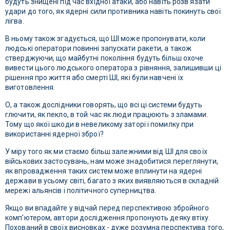
будуть знищені під час вхідної атаки, або навіть розв'язати
удари до того, як ядерні сили противника навіть покинуть свої
лігва.
В ньому також згадується, що ШІ може пропонувати, коли
людські оператори повинні запускати ракети, а також
стверджуючи, що майбутні покоління будуть більш охоче
вивести цього людського оператора з рівняння, залишивши ці
рішення про життя або смерті ШІ, які були навчені їх
виготовлення.
О, а також дослідники говорять, що всі ці системи будуть
глючити, як пекло, в той час як люди працюють з зламами.
Тому що якої шкоди в невеликому заторі і помилку при
використанні ядерної зброї?
У міру того як ми стаємо більш залежними від ШІ для своїх
військових застосувань, нам може знадобитися переглянути,
як впровадження таких систем може вплинути на ядерні
держави в усьому світі, багато з яких виявляються в складній
мережі альянсів і політичного суперництва.
Якщо ви впадайте у відчай перед перспективою збройного
комп'ютером, автори дослідження пропонують деяку втіху.
Похований в своїх висновках - дуже розумна перспектива того,