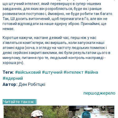
що штучний інтелект, який перевершує в супер-нішевих
завданнях, для яких він розробляється, буде як і раніше
розвиватися поступово і, ймовірно, не буде робити так багато.
Так, ШІ досить витончений, щоб перемагати в Го, але він не
готовий відповідати за наше ядерну зброю. Принаймні, ще
немає.
Коротше кажучи, настане деякий час, перш ніж у нас
з'являться комп'ютери, які вирішать, коли запускати наші
атомні ядра (хоча, з огляду на частоту людських помилок і
деякі серйозні закриті виклики, які були результатом цього в
минулому, питання про те, людський контроль насправді -
хороша річ).
Теги:
#військовий
#штучний
#інтелект
#війна
#ядерний
Автор:
Ден Робітцкі
першоджерело
Читайте також: