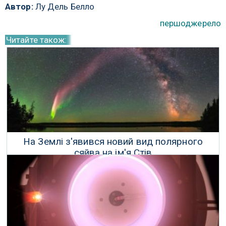
Автор:
Лу Дель Белло
першоджерело
Читайте також:
На Землі з'явився новий вид полярного
сяйва на ім'я Стів
20 Березня 2018 р.