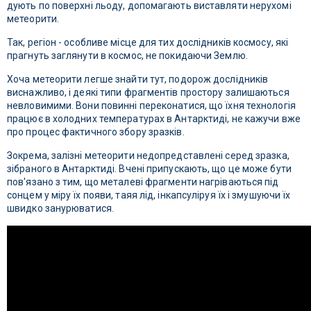
дують по поверхні льоду, допомагають виставляти нерухомі
метеорити.
Так, регіон - особливе місце для тих дослідників космосу, які
прагнуть заглянути в космос, не покидаючи Землю.
Хоча метеорити легше знайти тут, подорож дослідників
виснажливо, і деякі типи фрагментів простору залишаються
невловимими. Вони повинні переконатися, що їхня технологія
працює в холодних температурах в Антарктиді, не кажучи вже
про процес фактичного збору зразків.
Зокрема, залізні метеорити недопредставлені серед зразка,
зібраного в Антарктиді. Вчені припускають, що це може бути
пов'язано з тим, що металеві фрагменти нагріваються під
сонцем у міру їх появи, таяя лід, інкапсуліруя їх і змушуючи їх
швидко занурюватися.