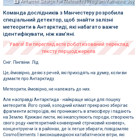
Antarctic Search for Meteorites Program/Katherine Joy
Команда дослідників з Манчестеру розробила
спеціальний детектор, щоб знайти залізні
метеорити в Антарктиді, які набагато важче
ідентифікувати, ніж кам'яні.
Сніг. Пінгвіни. Лід.
Це, ймовірно, деякі з речей, які приходять на думку, коли ви
думаєте про Антарктиду.
Метеорити, ймовірно, не належать до них.
Але насправді Антарктида - найкраще місце для пошуку
метеоритів. Його сухий, холодний клімат прекрасно зберігає
фрагменти астероїдів, які проникають в атмосферу і падають
на Землю. Крижані листи, які інкапсулюють породи, створюють
свого роду «метеоритний конвеєрний стрічковий конвеєр»,
концентруючи їх в районах, де їх легше збирати, повідомляє
CosmoElements. І високошвидкісні катабатіческіе вітри, які