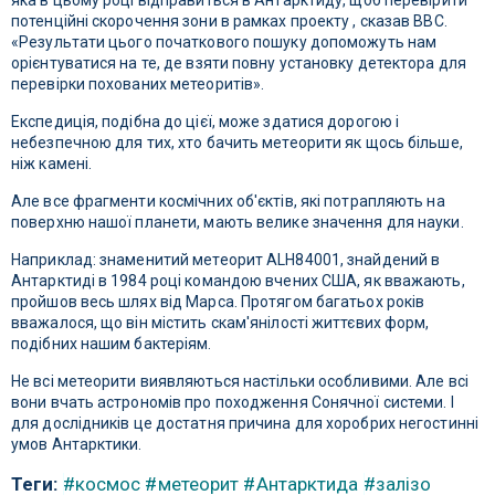
яка в цьому році відправиться в Антарктиду, щоб перевірити
потенційні скорочення зони в рамках проекту , сказав BBC.
«Результати цього початкового пошуку допоможуть нам
орієнтуватися на те, де взяти повну установку детектора для
перевірки похованих метеоритів».
Експедиція, подібна до цієї, може здатися дорогою і
небезпечною для тих, хто бачить метеорити як щось більше,
ніж камені.
Але все фрагменти космічних об'єктів, які потрапляють на
поверхню нашої планети, мають велике значення для науки.
Наприклад: знаменитий метеорит ALH84001, знайдений в
Антарктиді в 1984 році командою вчених США, як вважають,
пройшов весь шлях від Марса. Протягом багатьох років
вважалося, що він містить скам'янілості життєвих форм,
подібних нашим бактеріям.
Не всі метеорити виявляються настільки особливими. Але всі
вони вчать астрономів про походження Сонячної системи. І
для дослідників це достатня причина для хоробрих негостинні
умов Антарктики.
Теги:
#космос
#метеорит
#Антарктида
#залізо