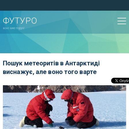
ФУТУРО
воно вже поруч!
Пошук метеоритів в Антарктиді
виснажує, але воно того варте