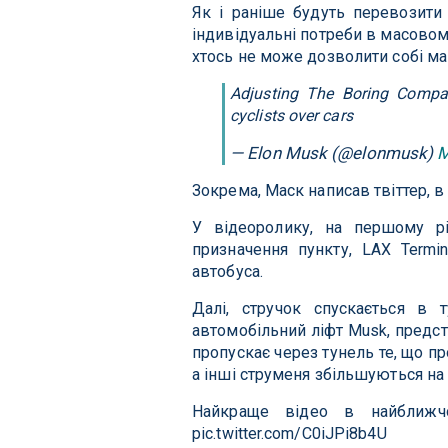
Як і раніше будуть перевозити а
індивідуальні потреби в масовому
хтось не може дозволити собі ма
Adjusting The Boring Company
cyclists over cars
— Elon Musk (@elonmusk)
M
Зокрема, Маск написав твіттер, в
У відеоролику, на першому р
призначення пункту, LAX Termin
автобуса.
Далі, стручок спускається в
автомобільний ліфт Musk, предст
пропускає через тунель те, що пр
а інші струменя збільшуються на
Найкраще відео в найближч
pic.twitter.com/C0iJPi8b4U