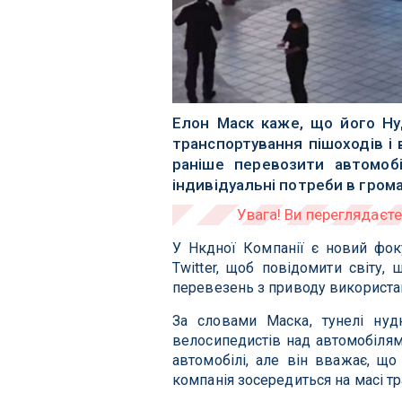
Елон Маск каже, що його Ну
транспортування пішоходів і 
раніше перевозити автомобі
індивідуальні потреби в гром
У Нкдної Компанії є новий фок
Twitter, щоб повідомити світу,
перевезень з приводу використан
За словами Маска, тунелі нудн
велосипедистів над автомобілями
автомобілі, але він вважає, щ
компанія зосередиться на масі тр