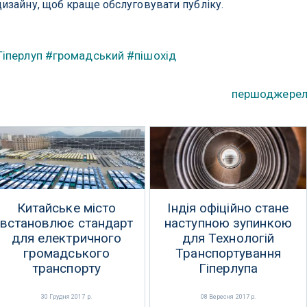
изайну, щоб краще обслуговувати публіку.
Гіперлуп
#громадський
#пішохід
першоджере
Китайське місто
Індія офіційно стане
встановлює стандарт
наступною зупинкою
для електричного
для Технологій
громадського
Транспортування
транспорту
Гіперлупа
30 Грудня 2017 р.
08 Вересня 2017 р.