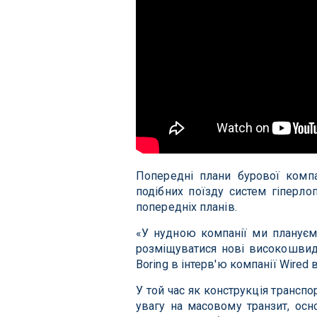
Попередні плани бурової компа
подібних поїзду систем гіперл
попередніх планів.
«У нудною компанії ми плануємо
розміщуватися нові високошвидк
Boring в інтерв'ю компанії Wired 
У той час як конструкція трансп
увагу на масовому транзит, осн