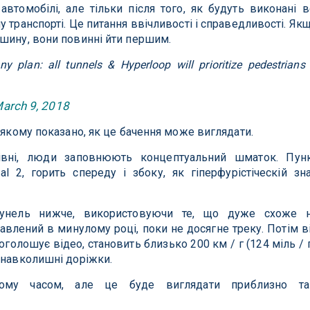
втомобілі, але тільки після того, як будуть виконані в
 транспорті. Це питання ввічливості і справедливості. Як
шину, вони повинні йти першим.
 plan: all tunnels & Hyperloop will prioritize pedestrians
arch 9, 2018
 якому показано, як це бачення може виглядати.
івні, люди заповнюють концептуальний шматок. Пун
al 2, горить спереду і збоку, як гіперфурістіческій зн
 тунель нижче, використовуючи те, що дуже схоже 
авлений в минулому році, поки не досягне треку. Потім в
оголошує відео, становить близько 200 км / г (124 міль / г
 навколишні доріжки.
ому часом, але це буде виглядати приблизно та