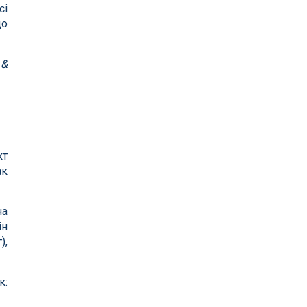
сі
що
 &
кт
ак
на
ін
),
к: