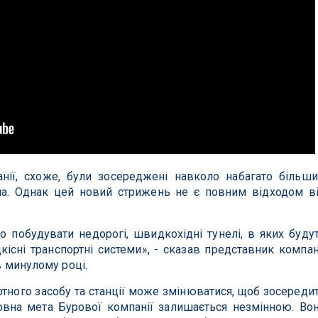
нії, схоже, були зосереджені навколо набагато більши
опа. Однак цей новий стрижень не є повним відходом в
 побудувати недорогі, швидкохідні тунелі, в яких буду
існі транспортні системи», - сказав представник компан
в минулому році.
ортного засобу та станції може змінюватися, щоб зосереди
овна мета Бурової компанії залишається незмінною. Во