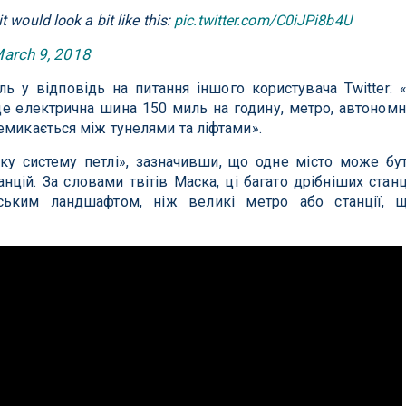
t would look a bit like this:
pic.twitter.com/C0iJPi8b4U
arch 9, 2018
ь у відповідь на питання іншого користувача Twitter: 
е електрична шина 150 миль на годину, метро, ​​автономн
емикається між тунелями та ліфтами».
ку систему петлі», зазначивши, що одне місто може бу
цій. За словами твітів Маска, ці багато дрібніших станц
ським ландшафтом, ніж великі метро або станції, 