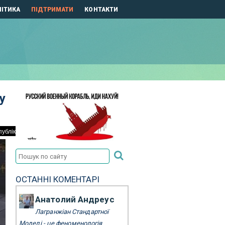
ІТИКА
ПІДТРИМАТИ
КОНТАКТИ
у
ОСТАННІ КОМЕНТАРІ
Анатолий Андреус
Лагранжіан Стандартної
Моделі - це феноменологія