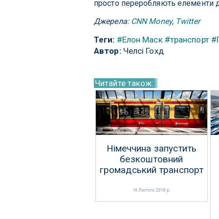
просто переробляють елементи д
Джерела:
CNN Money
,
Twitter
Теги:
#Елон Маск
#транспорт
#
Автор:
Челсі Гохд
Читайте також:
Німеччина запустить
безкоштовний
громадський транспорт
16 Лютого 2018 р.