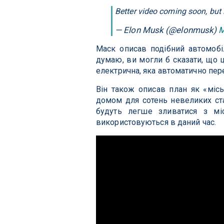
Better video coming soon, but i
— Elon Musk (@elonmusk)
M
Маск описав подібний автомобіл
думаю, ви могли б сказати, що ц
електрична, яка автоматично пер
Він також описав план як «місь
домом для сотень невеликих стан
будуть легше зливатися з мі
використовуються в даний час.