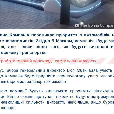
The Boring Compa
дна Компанія перемикає пріоритет з автомобілів 
велосипедистів. Згідно З Маском, компанія «буде як
лі, але тільки після того, як будуть виконані в
адському транспорті».
ус. Вчора генеральний директор Elon Musk взяв участь
 що компанія буде приділяти першочергову увагу масов
ня окремих транспортних засобів.
ою компанії будуть «визначати пріоритети пішоходів
». Він не сказав, що тунелі ніколи не будуть підтримува
о навколишні спільноти виграють найбільше, якщо буро
анспорт.