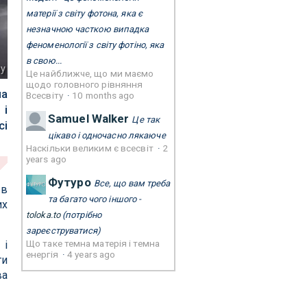
матерії з світу фотона, яка є
незначною часткою випадка
феноменології з світу фотіно, яка
в свою...
ny
Це найближче, що ми маємо
щодо головного рівняння
на
Всесвіту
·
10 months ago
 і
Samuel Walker
Це так
сі
цікаво і одночасно лякаюче
Наскільки великим є всесвіт
·
2
years ago
Футуро
Все, що вам треба
 в
та багато чого іншого -
их
toloka.to
(потрібно
зареєструватися)
Що таке темна матерія і темна
 і
енергія
·
4 years ago
ти
ва