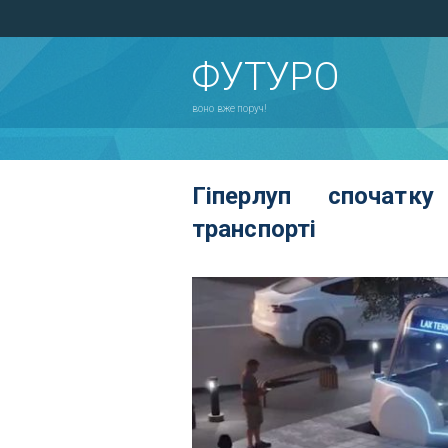
ФУТУРО
воно вже поруч!
Гіперлуп спочатк
транспорті