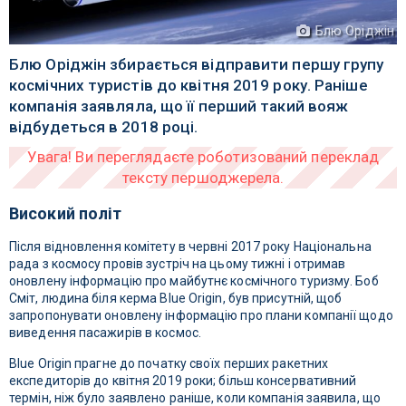
Блю Оріджін
Блю Оріджін збирається відправити першу групу
космічних туристів до квітня 2019 року. Раніше
компанія заявляла, що її перший такий вояж
відбудеться в 2018 році.
Високий політ
Після відновлення комітету в червні 2017 року Національна
рада з космосу провів зустріч на цьому тижні і отримав
оновлену інформацію про майбутнє космічного туризму. Боб
Сміт, людина біля керма Blue Origin, був присутній, щоб
запропонувати оновлену інформацію про плани компанії щодо
виведення пасажирів в космос.
Blue Origin прагне до початку своїх перших ракетних
експедиторів до квітня 2019 роки; більш консервативний
термін, ніж було заявлено раніше, коли компанія заявила, що