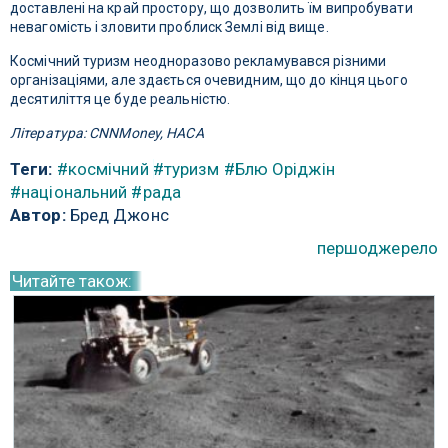
доставлені на край простору, що дозволить їм випробувати
невагомість і зловити проблиск Землі від вище.
Космічний туризм неодноразово рекламувався різними
організаціями, але здається очевидним, що до кінця цього
десятиліття це буде реальністю.
Література: CNNMoney, НАСА
Теги:
#космічний
#туризм
#Блю Оріджін
#національний
#рада
Автор:
Бред Джонс
першоджерело
Читайте також: