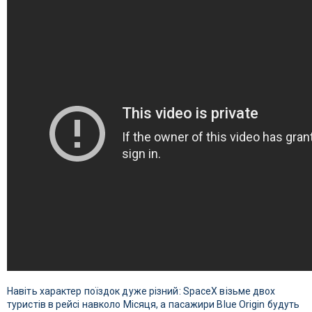
Навіть характер поїздок дуже різний: SpaceX візьме двох
туристів в рейсі навколо Місяця, а пасажири Blue Origin будуть