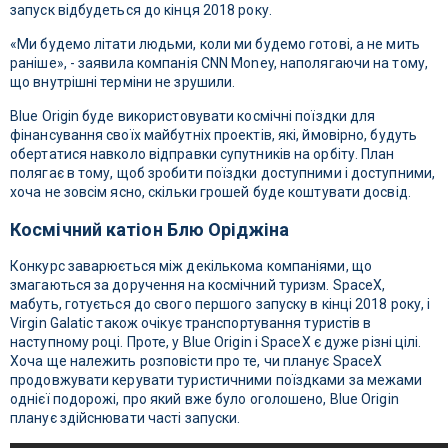
запуск відбудеться до кінця 2018 року.
«Ми будемо літати людьми, коли ми будемо готові, а не мить
раніше», - заявила компанія CNN Money, наполягаючи на тому,
що внутрішні терміни не зрушили.
Blue Origin буде використовувати космічні поїздки для
фінансування своїх майбутніх проектів, які, ймовірно, будуть
обертатися навколо відправки супутників на орбіту. План
полягає в тому, щоб зробити поїздки доступними і доступними,
хоча не зовсім ясно, скільки грошей буде коштувати досвід.
Космічний катіон Блю Оріджіна
Конкурс заварюється між декількома компаніями, що
змагаються за доручення на космічний туризм. SpaceX,
мабуть, готується до свого першого запуску в кінці 2018 року, і
Virgin Galatic також очікує транспортування туристів в
наступному році.
Проте, у Blue Origin і SpaceX є дуже різні цілі.
Хоча ще належить розповісти про те, чи планує SpaceX
продовжувати керувати туристичними поїздками за межами
однієї подорожі, про який вже було оголошено, Blue Origin
планує здійснювати часті запуски.