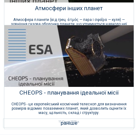
Атмосфери інших планет
Атмосфера планети (від грец. άτμός — пара і σφαῖρα — куля) —
зовнішня газова оболонка планети, що утримується навколо неї
гравітацією.
28 Травня 2020 р.
CHEOPS - планування ідеальної місії
CHEOPS - це європейський космічний телескоп для визначення
розмірів відомих позаземних планет, який дозволить оцінити їх
масу, щільність, склад і структуру.
раніше
11 Січня 2020 р.