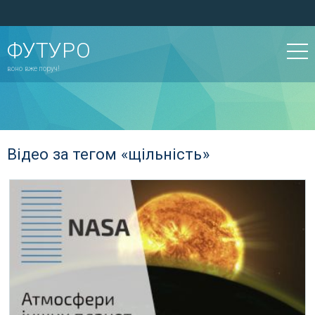
ФУТУРО
воно вже поруч!
Відео за тегом «щільність»