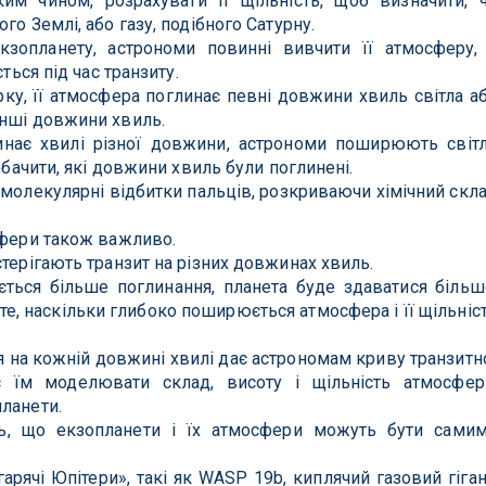
ким чином, розрахувати її щільність, щоб визначити, 
го Землі, або газу, подібного Сатурну.
зопланету, астрономи повинні вивчити її атмосферу,
ться під час транзиту.
ку, її атмосфера поглинає певні довжини хвиль світла а
інші довжини хвиль.
нає хвилі різної довжини, астрономи поширюють світ
обачити, які довжини хвиль були поглинені.
 молекулярні відбитки пальців, розкриваючи хімічний скл
сфери також важливо.
стерігають транзит на різних довжинах хвиль.
ться більше поглинання, планета буде здаватися більш
те, наскільки глибоко поширюється атмосфера і її щільніс
 на кожній довжині хвилі дає астрономам криву транзитн
є їм моделювати склад, висоту і щільність атмосфер
ланети.
ь, що екзопланети і їх атмосфери можуть бути сами
арячі Юпітери», такі як WASP 19b, киплячий газовий гіган