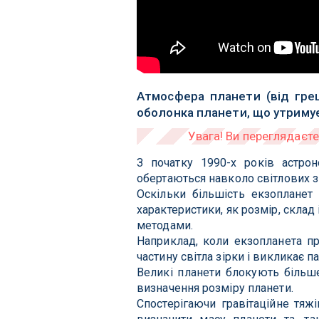
Атмосфера планети (від грец
оболонка планети, що утримує
З початку 1990-х років астрон
обертаються навколо світлових з
Оскільки більшість екзопланет 
характеристики, як розмір, скла
методами.
Наприклад, коли екзопланета п
частину світла зірки і викликає п
Великі планети блокують більше
визначення розміру планети.
Спостерігаючи гравітаційне тяж