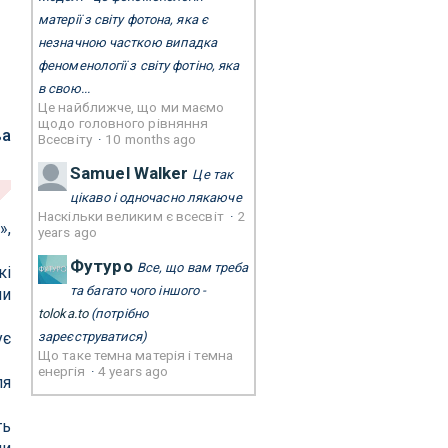
матерії з світу фотона, яка є
незначною часткою випадка
феноменології з світу фотіно, яка
в свою...
Це найближче, що ми маємо
щодо головного рівняння
ва
Всесвіту
·
10 months ago
Samuel Walker
Це так
цікаво і одночасно лякаюче
Наскільки великим є всесвіт
·
2
»,
years ago
Футуро
Все, що вам треба
кі
та багато чого іншого -
ми
toloka.to
(потрібно
ує
зареєструватися)
Що таке темна матерія і темна
енергія
·
4 years ago
ля
ть