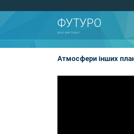
ФУТУРО
воно вже поруч!
Атмосфери інших пла