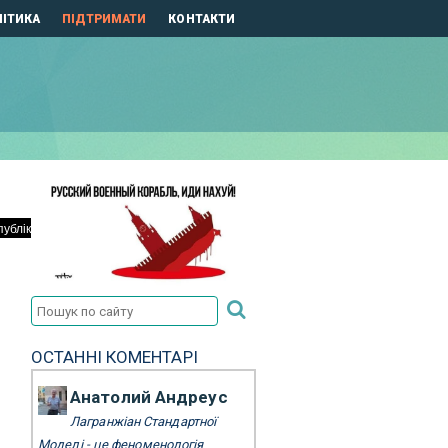
ІТИКА
ПІДТРИМАТИ
КОНТАКТИ
ОСТАННІ КОМЕНТАРІ
Анатолий Андреус
Лагранжіан Стандартної
Моделі - це феноменологія