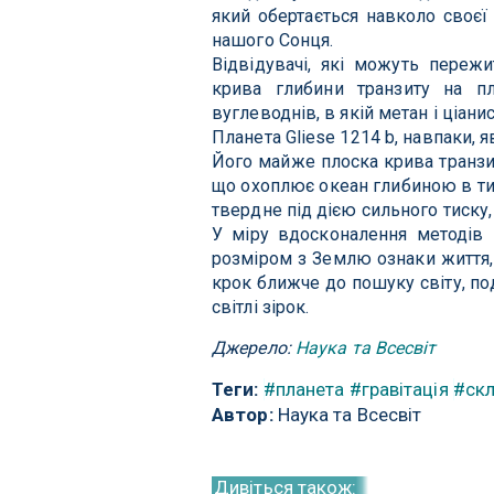
який обертається навколо своєї
нашого Сонця.
Відвідувачі, які можуть пережи
крива глибини транзиту на п
вуглеводнів, в якій метан і ціан
Планета Gliese 1214 b, навпаки, 
Його майже плоска крива транзит
що охоплює океан глибиною в тис
твердне під дією сильного тиску, 
У міру вдосконалення методів 
розміром з Землю ознаки життя, 
крок ближче до пошуку світу, по
світлі зірок.
Джерело:
Наука та Всесвіт
Теги:
#планета
#гравітація
#ск
Автор:
Наука та Всесвіт
Дивіться також: