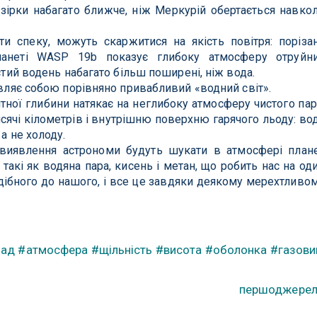
 зірки набагато ближче, ніж Меркурій обертається навко
ти спеку, можуть скаржитися на якість повітря: поріза
ланеті WASP 19b показує глибоку атмосферу отруйн
истий водень набагато більш поширені, ніж вода.
являє собою порівняно привабливий «водний світ».
ної глибини натякає на неглибоку атмосферу чистого пар
ячі кілометрів і внутрішню поверхню гарячого льоду: во
а не холоду.
виявлення астрономи будуть шукати в атмосфері план
такі як водяна пара, кисень і метан, що робить нас на од
дібного до нашого, і все це завдяки деякому мерехтливо
лад
#атмосфера
#щільність
#висота
#оболонка
#газови
першоджере