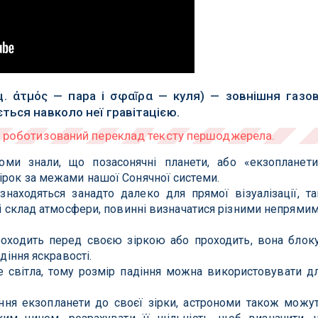
. άτμός — пара і σφαῖρα — куля) — зовнішня газо
ться навколо неї гравітацією.
оми знали, що позасонячні планети, або «екзопланети
ірок за межами нашої Сонячної системи.
знаходяться занадто далеко для прямої візуалізації, та
д і склад атмосфери, повинні визначатися різними непрями
роходить перед своєю зіркою або проходить, вона блок
адіння яскравості.
 світла, тому розмір падіння можна використовувати д
іння екзопланети до своєї зірки, астрономи також можу