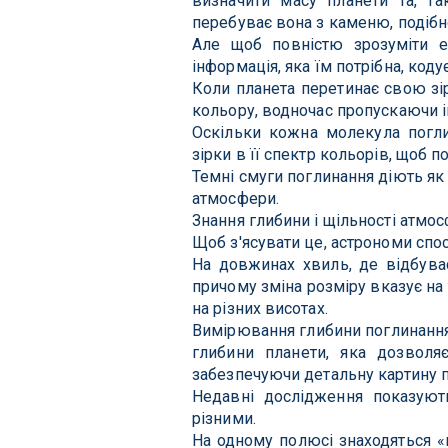
визначити масу планети та, та
перебуває вона з каменю, подібно
Але щоб повністю зрозуміти ек
інформація, яка їм потрібна, кодує
Коли планета перетинає свою зір
кольору, водночас пропускаючи 
Оскільки кожна молекула погли
зірки в її спектр кольорів, щоб п
Темні смуги поглинання діють як
атмосфери.
Знання глибини і щільності атмо
Щоб з'ясувати це, астрономи спо
На довжинах хвиль, де відбуває
причому зміна розміру вказує на 
на різних висотах.
Вимірювання глибини поглинання
глибини планети, яка дозволя
забезпечуючи детальну картину п
Недавні дослідження показуют
різними.
На одному полюсі знаходяться «г