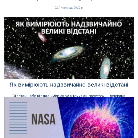
02 Листопада 2020 р.
Як вимірюють надзвичайно великі відстані
Відстань або віддаль між двома точками простору — довжина
уявного відрізка прямої, що сполучає ці точки.
16 Травня 2020 р.