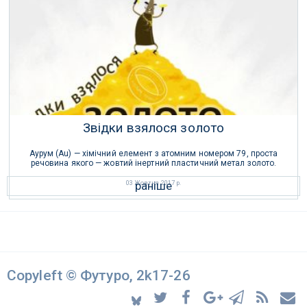
27 Вересня 2019 р.
Звідки взялося золото
Аурум (Au) — хімічний елемент з атомним номером 79, проста
речовина якого — жовтий інертний пластичний метал золото.
раніше
03 Жовтня 2017 р.
Copyleft © Футуро, 2k17-26