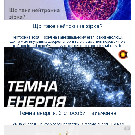
Що таке нейтронна зірка?
Нейтронна зоря — зоря на завершальному етапі своєї еволюції,
що не має внутрішніх джерел енергії та складається переважно з
нейтронів, які перебувають у стані виродженого фермі-газу, із
невеликою домішкою інших частинок.
09 Квітня 2020 р.
Темна енергія: 3 способи її вивчення
Темна енергія — в космології гіпотетична форма енергії, що має
від'ємний тиск і рівномірно заповнює весь простір Всесвіту.