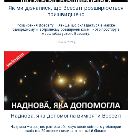
Як ми дізналися, що Всесвіт розширюється
пришвидшено
Розширення Всесвіту — явище, що складається в майже
однорідному й ізотропному розширенні космічного простору в
масштабах усього Всесвіту.
05 Січня 2021 р.
Наднова, яка допомогла виміряти Всесвіт
Наднова — зоря, що раптово збільшує свою світність у мільярди
разів (на 20 зоряних величин), а іноді й більше.