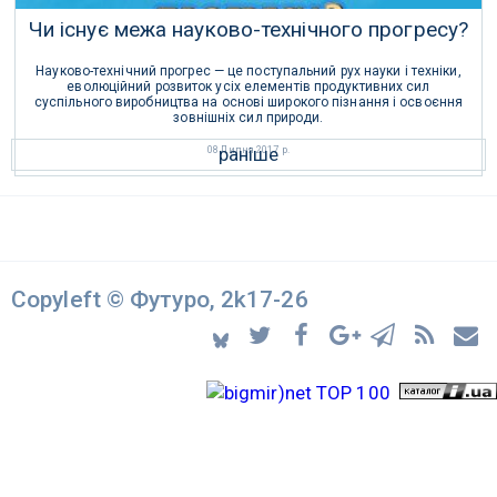
Чи існує межа науково-технічного прогресу?
Науково-технічний прогрес — це поступальний рух науки і техніки,
еволюційний розвиток усіх елементів продуктивних сил
суспільного виробництва на основі широкого пізнання і освоєння
зовнішніх сил природи.
раніше
08 Липня 2017 р.
Copyleft © Футуро, 2k17-26