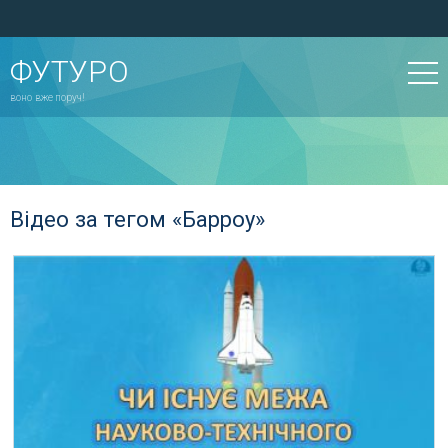
ФУТУРО
воно вже поруч!
Відео за тегом «Барроу»