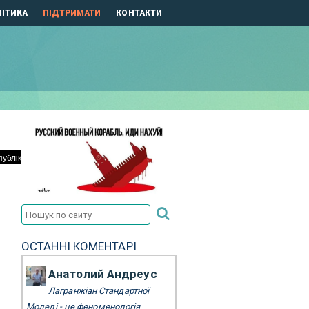
ІТИКА
ПІДТРИМАТИ
КОНТАКТИ
ОСТАННІ КОМЕНТАРІ
Анатолий Андреус
Лагранжіан Стандартної
Моделі - це феноменологія