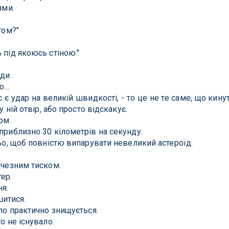
ями.
том?"
 під якоюсь стіною."
ди.
...
с є удар на великій швидкості, - то це не те саме, що кину
у ній отвір, або просто відскакує.
ом.
приблизно 30 кілометрів на секунду.
ньо, щоб повністю випарувати невеликий астероїд.
ичезним тиском.
ер.
ня.
итися.
іло практично знищується.
о не існувало.