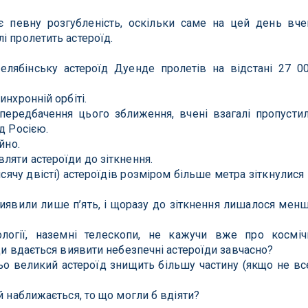
є певну розгубленість, оскільки саме на цей день вче
і пролетить астероїд.
елябінську астероїд Дуенде пролетів на відстані 27 0
инхронній орбіті.
ередбачення цього зближення, вчені взагалі пропусти
д Росією.
йно.
ляти астероїди до зіткнення.
исячу двісті) астероїдів розміром більше метра зіткнулися 
 виявили лише п’ять, і щоразу до зіткнення лишалося мен
логії, наземні телескопи, не кажучи вже про косміч
ди вдається виявити небезпечні астероїди завчасно?
ньо великий астероїд знищить більшу частину (якщо не вс
й наближається, то що могли б вдіяти?