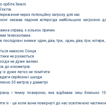
о орбіти Землі.
’єктів.
ереження через потенційну загрозу для нас.
Гокінг назвав падіння астероїда найбільшою загрозою д
ажка справа, з кількох причин.
ими телескопами.
 послідовні знімки: один, два, три,.. один, два, три, чотири,.
ється навколо Сонця.
актики не рухаються.
роїди не дуже великі.
ів до кілометрів.
 їх дуже легко не помітити.
вдати серйозної шкоди.
лизно 20 метрів у діаметрі.
рівну і темну поверхню, яка відбиває лиш близько 1
и їх - це коли вони повернуті до нас освітленою частино