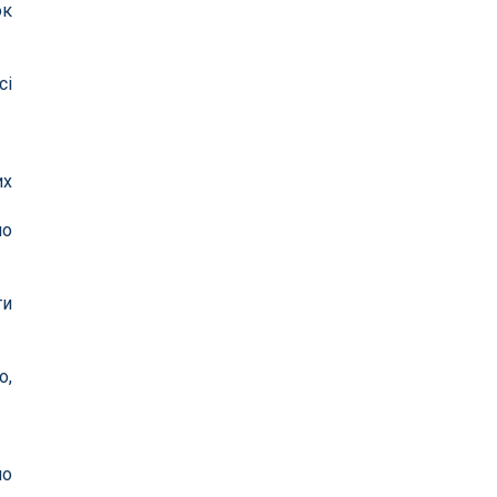
ок
сі
их
но
ти
о,
но