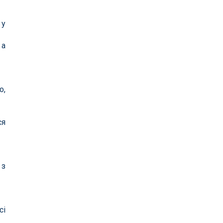
 у
 а
о,
ся
 з
сі