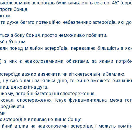
колоземних астероїдів були виявлені в секторі 45° (сор
впроти Сонця.
ктом.
ти дуже багато потенційно небезпечних астероїдів, які до
ться з боку Сонця, просто неможливо побачити.
м" об'єктом.
али понад мільйон астероїдів, переважна більшість з як
і) з них є навколоземними об’єктами, за якими потріб
стероїда важко визначити, чи зіткнеться він із Землею.
 і у вас є дані за кілька днів, то ви не зможете визначи
 лиш ця крихітна дуга.
ньому, потрібні багаторічні спостереження.
коналі спостереження, існує фундаментальна межа тог
ередбачити.
ми.
х астероїдів впливає не лише Сонце.
ційний вплив на навколоземні астероїди, і можуть поміт