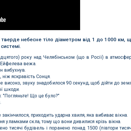
 тверде небесне тіло діаметром від 1 до 1000 км, 
 системі.
адцятого) року над Челябінськом (що в Росії) в атмосфе
ж Ейфелева вежа.
ін вибухнув.
 ніж яскравість Сонця.
е високо, звуку знадобилося 90 секунд, щоб дійти до земл
ої шкоди.
и: "Погляньте! Що це було?"
.
е закінчилося, приходить ударна хвиля, яка вибиває вікна.
ня уламками скла, тому що вони дивилися крізь вікна.
 тисячі будівель і поранено понад 1500 (півтори тисяч