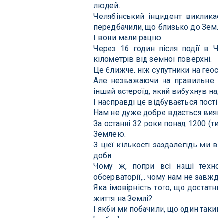
людей.
Челябінський інцидент виклика
передбачили, що близько до Земл
І вони мали рацію.
Через 16 годин після події в Ч
кілометрів від земної поверхні.
Це ближче, ніж супутники на геос
Але незважаючи на правильне п
інший астероїд, який вибухнув на
І насправді це відбувається пості
Нам не дуже добре вдається вияв
За останні 32 роки понад 1200 (т
Землею.
З цієї кількості заздалегідь ми
доби.
Чому ж, попри всі наші техно
обсерваторії,.. чому нам не завж
Яка імовірність того, що достат
життя на Землі?
І якби ми побачили, що один таки