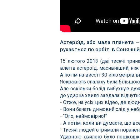
Астероїд, або мала планета —
рухається по орбіті в Сонячній
15 лютого 2013 (дві тисячі трин
влетів астероїд, масивніший, ні
А потім на висоті 30 кілометрів в
Яскравість спалаху була більшою,
Але оскільки болід вибухнув дуж
де ударна хвиля завдала відчутн
- Отже, на усіх цих відео, де люд
- Вони бачать димовий слід у небі
- "Ого, неймовірно!"
- А потім, коли ви думаєте, що вс
- Тисячі людей отримали поранен
Ударною хвилею було пошкоджено