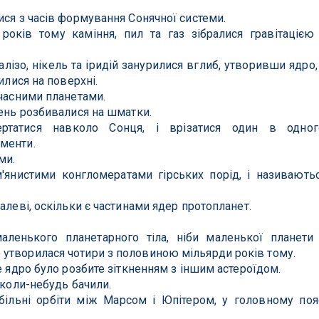
ися з часів формування Сонячної системи.
оків тому каміння, пил та газ зібралися гравітацією
алізо, нікель та іридій занурилися вглиб, утворивши ядро,
илися на поверхні.
учасними планетами.
нень розбивалися на шматки.
ртатися навколо Сонця, і врізатися один в одног
менти.
ми.
'янистими конгломератами гірських порід, і називають
алеві, оскільки є частинами ядер протопланет.
аленького планетарного тіла, ніби маленької планети
утворилася чотири з половиною мільярди років тому.
е ядро було розбите зіткненням з іншим астероїдом.
 коли-небудь бачили.
більні орбіти між Марсом і Юпітером, у головному поя