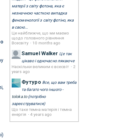
матерії з світу фотона, яка є
незначною часткою випадка
феноменології з світу фотіно, яка
в свою...
Це найближче, що ми маємо
щодо головного рівняння
що
Всесвіту
·
10 months ago
Samuel Walker
Це так
ру
цікаво і одночасно лякаюче
Наскільки великим є всесвіт
·
2
years ago
Футуро
Все, що вам треба
і,
та багато чого іншого -
toloka.to
(потрібно
зареєструватися)
Що таке темна матерія і темна
енергія
·
4 years ago
і)