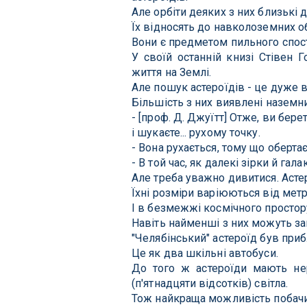
Але орбіти деяких з них близькі д
Їх відносять до навколоземних об
Вони є предметом пильного спост
У своїй останній книзі Стівен 
життя на Землі.
Але пошук астероїдів - це дуже в
Більшість з них виявлені наземн
- [проф. Д. Джуїтт] Отже, ви берете
і шукаєте... рухому точку.
- Вона рухається, тому що оберта
- В той час, як далекі зірки й гал
Але треба уважно дивитися. Асте
Їхні розміри варіюються від метр
І в безмежжі космічного простору
Навіть найменші з них можуть за
"Челябінський" астероїд був приб
Це як два шкільні автобуси.
До того ж астероїди мають не
(п'ятнадцяти відсотків) світла.
Тож найкраща можливість побачит