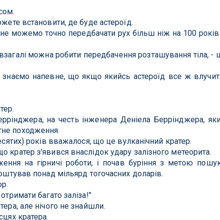
сом.
ожете встановити, де буде астероїд.
и не можемо точно передбачати рух більш ніж на 100 років
 взагалі можна робити передбачення розташування тіла, - 
 знаємо напевне, що якщо якийсь астероїд все ж влучит
тер.
ррінджера, на честь інженера Деніела Беррінджера, як
тне походження.
десятих) років вважалося, що це вулканічний кратер.
о кратер з'явився внаслідок удару залізного метеорита.
ення на гірничі роботи, і почав буріння з метою пошу
коштував понад мільярд тогочасних доларів.
ор.
отримати багато заліза!"
тера, але нічого не знайшли.
сцях кратера.