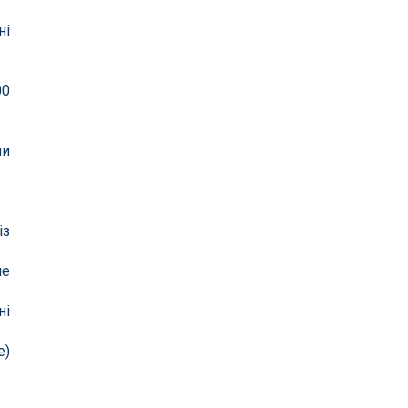
ні
00
ли
із
ше
ні
е)