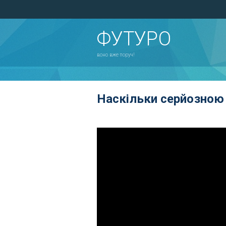
ФУТУРО
воно вже поруч!
Наскільки серйозною 