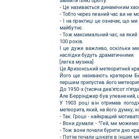
змінити їхню орбіту.
- Це називається динамічним хао
- Тобто через певний час ви не м
- І на практиці це означає, що м
майбутнє.
- Тож максимальний час, на який
100 років.
І це дуже важливо, оскільки ми
наслідки будуть драматичними.
[легка музика]
Це Аризонський метеоритний кра
Його ще називають кратером Бе
першим припустив його метеори
До 1950-х (тисяча дев'ятсот п'ят
Але Беррінджер був упевнений, щ
У 1903 році він отримав погодж
метеорита, який, на його думку, 
- Так. Гроші - найкращий мотиват
- Вони думали: - "Гей, ми можемо 
- Тож вони почали бурити дно кра
- Потім почали шукати в інших мі