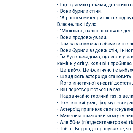
- І це тривало роками, десятилітт
- Вони бурили стіни.
- "А раптом метеорит летів під ку
Власне, так і було.
- "Можливо, залізо поховане десь
- Вони продовжували.
- Там зараз можна побачити ці слі
- Вони бурили вздовж стін, і нічого
- Їм було невідомо, що коли у ва
камінь у стіну, коли він пробиває 
- Це вибух. Це фактично і є вибух
- Швидкість астероїда становить 
- Його кінетичної енергії достат
- Він перетворюється на газ.
- Надзвичайно гарячий газ, з вел
- Тож він вибухає, формуючи крат
- Астероїд припиняє своє існуван
- Маленькі шматочки можуть лиш
- Але 50-м (п'ятдесятиметрове) т
- Тобто, Беррінджер шукав те, чог