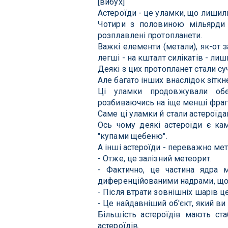
[вибух]
Астероїди - це уламки, що лишил
Чотири з половиною мільярди р
розплавлені протопланети.
Важкі елементи (метали), як-от з
легші - на кшталт силікатів - лиш
Деякі з цих протопланет стали с
Але багато інших внаслідок зітк
Ці уламки продовжували обе
розбиваючись на іще менші фраг
Саме ці уламки й стали астероїда
Ось чому деякі астероїди є кам
"купами щебеню".
А інші астероїди - переважно мет
- Отже, це залізний метеорит.
- Фактично, це частина ядра м
диференційованими надрами, що 
- Після втрати зовнішніх шарів ц
- Це найдавніший об'єкт, який ви
Більшість астероїдів мають ста
астероїдів.