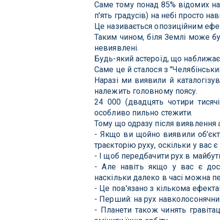
Саме тому понад 85% відомих нав
п'ять градусів) на небі просто на
Це називається опозиційним ефе
Таким чином, біля Землі може бу
невиявлені.
Будь-який астероїд, що наближає
Саме це й сталося з "Челябінськи
Наразі ми виявили й каталогізув
належить головному поясу.
24 000 (двадцять чотири тисяч
особливо пильно стежити.
Тому що одразу після виявлення а
- Якщо ви щойно виявили об’єкт,
траєкторію руху, оскільки у вас є
- І щоб передбачити рух в майбут
- Але навіть якщо у вас є дос
наскільки далеко в часі можна п
- Це пов'язано з кількома ефекта
- Перший: на рух навколосонячни
- Планети також чинять гравіта