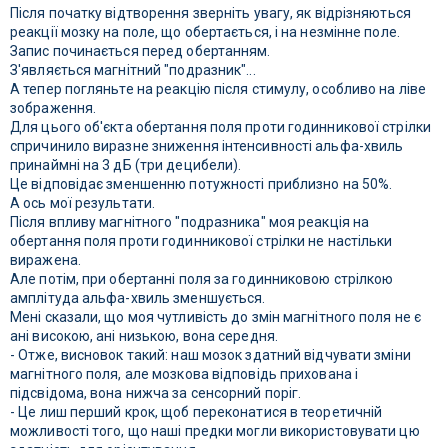
Після початку відтворення зверніть увагу, як відрізняються
реакції мозку на поле, що обертається, і на незмінне поле.
Запис починається перед обертанням.
З'являється магнітний "подразник"...
А тепер погляньте на реакцію після стимулу, особливо на ліве
зображення.
Для цього об'єкта обертання поля проти годинникової стрілки
спричинило виразне зниження інтенсивності альфа-хвиль
принаймні на 3 дБ (три децибели).
Це відповідає зменшенню потужності приблизно на 50%.
А ось мої результати.
Після впливу магнітного "подразника" моя реакція на
обертання поля проти годинникової стрілки не настільки
виражена.
Але потім, при обертанні поля за годинниковою стрілкою
амплітуда альфа-хвиль зменшується.
Мені сказали, що моя чутливість до змін магнітного поля не є
ані високою, ані низькою, вона середня.
- Отже, висновок такий: наш мозок здатний відчувати зміни
магнітного поля, але мозкова відповідь прихована і
підсвідома, вона нижча за сенсорний поріг.
- Це лиш перший крок, щоб переконатися в теоретичній
можливості того, що наші предки могли використовувати цю