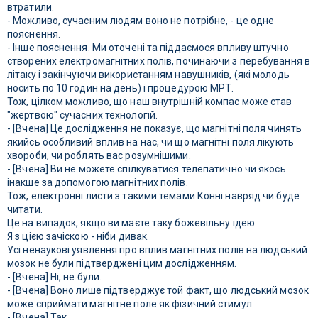
втратили.
- Можливо, сучасним людям воно не потрібне, - це одне
пояснення.
- Інше пояснення. Ми оточені та піддаємося впливу штучно
створених електромагнітних полів, починаючи з перебування в
літаку і закінчуючи використанням навушників, (які молодь
носить по 10 годин на день) і процедурою МРТ.
Тож, цілком можливо, що наш внутрішній компас може став
"жертвою" сучасних технологій.
- [Вчена] Це дослідження не показує, що магнітні поля чинять
якийсь особливий вплив на нас, чи що магнітні поля лікують
хвороби, чи роблять вас розумнішими.
- [Вчена] Ви не можете спілкуватися телепатично чи якось
інакше за допомогою магнітних полів.
Тож, електронні листи з такими темами Конні навряд чи буде
читати.
Це на випадок, якщо ви маєте таку божевільну ідею.
Я з цією зачіскою - ніби дивак.
Усі ненаукові уявлення про вплив магнітних полів на людський
мозок не були підтверджені цим дослідженням.
- [Вчена] Ні, не були.
- [Вчена] Воно лише підтверджує той факт, що людський мозок
може сприймати магнітне поле як фізичний стимул.
- [Вчена] Так.