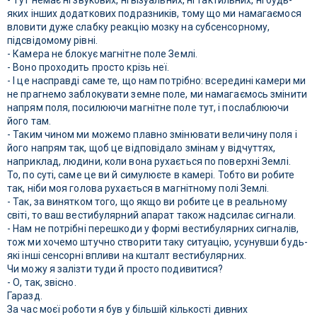
- Тут немає ні звукових, ні візуальних, ні тактильних, ні будь-
яких інших додаткових подразників, тому що ми намагаємося
вловити дуже слабку реакцію мозку на субсенсорному,
підсвідомому рівні.
- Камера не блокує магнітне поле Землі.
- Воно проходить просто крізь неї.
- І це насправді саме те, що нам потрібно: всередині камери ми
не прагнемо заблокувати земне поле, ми намагаємось змінити
напрям поля, посилюючи магнітне поле тут, і послаблюючи
його там.
- Таким чином ми можемо плавно змінювати величину поля і
його напрям так, щоб це відповідало змінам у відчуттях,
наприклад, людини, коли вона рухається по поверхні Землі.
То, по суті, саме це ви й симулюєте в камері. Тобто ви робите
так, ніби моя голова рухається в магнітному полі Землі.
- Так, за винятком того, що якщо ви робите це в реальному
світі, то ваш вестибулярний апарат також надсилає сигнали.
- Нам не потрібні перешкоди у формі вестибулярних сигналів,
тож ми хочемо штучно створити таку ситуацію, усунувши будь-
які інші сенсорні впливи на кшталт вестибулярних.
Чи можу я залізти туди й просто подивитися?
- О, так, звісно.
Гаразд.
За час моєї роботи я був у більшій кількості дивних