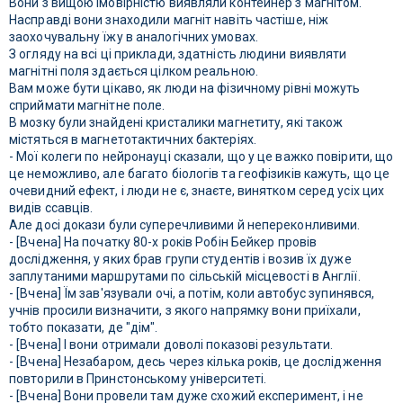
Вони з вищою імовірністю виявляли контейнер з магнітом.
Насправді вони знаходили магніт навіть частіше, ніж
заохочувальну їжу в аналогічних умовах.
З огляду на всі ці приклади, здатність людини виявляти
магнітні поля здається цілком реальною.
Вам може бути цікаво, як люди на фізичному рівні можуть
сприймати магнітне поле.
В мозку були знайдені кристалики магнетиту, які також
містяться в магнетотактичних бактеріях.
- Мої колеги по нейронауці сказали, що у це важко повірити, що
це неможливо, але багато біологів та геофізиків кажуть, що це
очевидний ефект, і люди не є, знаєте, винятком серед усіх цих
видів ссавців.
Але досі докази були суперечливими й непереконливими.
- [Вчена] На початку 80-х років Робін Бейкер провів
дослідження, у яких брав групи студентів і возив їх дуже
заплутаними маршрутами по сільській місцевості в Англії.
- [Вчена] Їм зав'язували очі, а потім, коли автобус зупинявся,
учнів просили визначити, з якого напрямку вони приїхали,
тобто показати, де "дім".
- [Вчена] І вони отримали доволі показові результати.
- [Вчена] Незабаром, десь через кілька років, це дослідження
повторили в Принстонському університеті.
- [Вчена] Вони провели там дуже схожий експеримент, і не