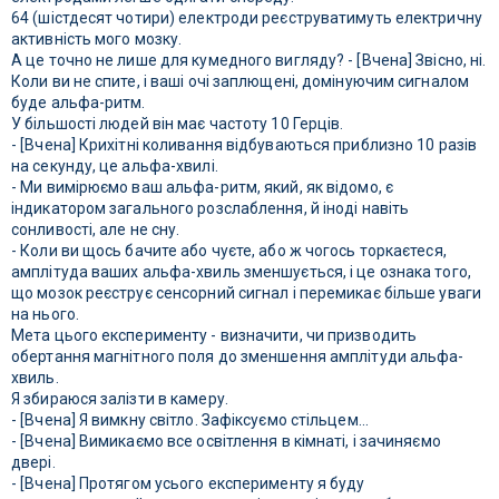
64 (шістдесят чотири) електроди реєструватимуть електричну
активність мого мозку.
А це точно не лише для кумедного вигляду? - [Вчена] Звісно, ні.
Коли ви не спите, і ваші очі заплющені, домінуючим сигналом
буде альфа-ритм.
У більшості людей він має частоту 10 Герців.
- [Вчена] Крихітні коливання відбуваються приблизно 10 разів
на секунду, це альфа-хвилі.
- Ми вимірюємо ваш альфа-ритм, який, як відомо, є
індикатором загального розслаблення, й іноді навіть
сонливості, але не сну.
- Коли ви щось бачите або чуєте, або ж чогось торкаєтеся,
амплітуда ваших альфа-хвиль зменшується, і це ознака того,
що мозок реєструє сенсорний сигнал і перемикає більше уваги
на нього.
Мета цього експерименту - визначити, чи призводить
обертання магнітного поля до зменшення амплітуди альфа-
хвиль.
Я збираюся залізти в камеру.
- [Вчена] Я вимкну світло. Зафіксуємо стільцем...
- [Вчена] Вимикаємо все освітлення в кімнаті, і зачиняємо
двері.
- [Вчена] Протягом усього експерименту я буду