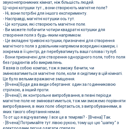
звуконепроникних кімнат, ніж більшість людей.
Ці чорні котушки тут.., вони створюють магнітне поле?
- Ні, вони потрібні для іншого експерименту.
- Насправді, магнітні котушки ось тут.
- Це котушки, які створюють магнітне поле.
- Ви можете побачити чотири квадратні котушки для
створення поля з будь-яким напрямком.
- Це вкладені тривісні котушки, призначені для створення
магнітного поля з довільним напрямом всередині камери, і
зокрема в її центрі, де перебуватимуть ваші голова і тулуб.
- Вони призначені для створення однорідного поля, тобто поля
без градієнтів або викривлень.
Я взяв із собою компас, тож я зможу бачити, чи
змінюватиметься магнітне поле, коли я сидітиму в цій кімнаті.
Це було вельми вражаюче зміщення.
- [Вчена] Буде два види обертання: один за годинниковою
стрілкою, а інший проти.
- [Вчена] І, як контрольне випробування, в певні періоди
магнітне поле не змінюватиметься, тож ми зможемо порівняти
випробування, в яких поле обертається, з випробуваннями, в
яких такого обертання немає.
То от що я відчуватиму. І все це в темряві? - [Вчена] Так.
- [Вчена] Потримайте тут лівою рукою, тому що цю "шапку" з
електродами легше одягати спереду.