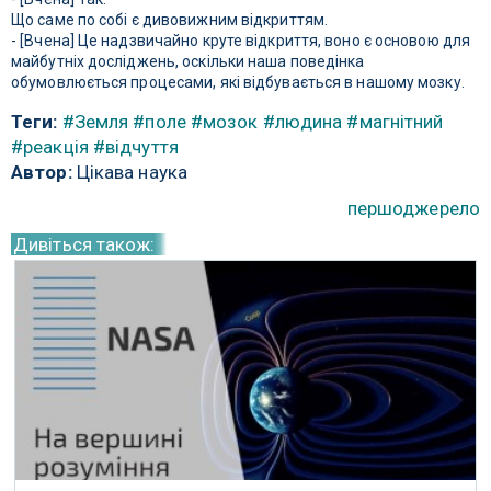
Що саме по собі є дивовижним відкриттям.
- [Вчена] Це надзвичайно круте відкриття, воно є основою для
майбутніх досліджень, оскільки наша поведінка
обумовлюється процесами, які відбувається в нашому мозку.
Теги:
#Земля
#поле
#мозок
#людина
#магнітний
#реакція
#відчуття
Автор:
Цікава наука
першоджерело
Дивіться також: