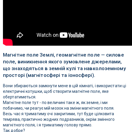
Магнітне поле Землі, геомагнітне поле — силове
поле, виникнення якого зумовлене джерелами,
що знаходяться в земній кулі та навколоземному
просторі (магнітосфері та іоносфері).
Вони збираються замкнути мене в цій кімнаті, і використати ці
електричні котушки, щоб створити магнітне поле, яке
обертатиметься.
Магнітне поле тут - по величині таке ж, як земне, і ми
побачимо, чи реагує мій мозок на зміни магнітного поля.
Весь час я триматиму очі закритими, тут буде цілковита
темрява, практично жодних подразників, окрім змінного
магнітного поля, і я триматиму голову прямо.
Так добре?