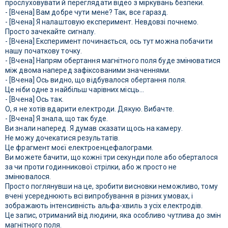
прослуховувати й переглядати відео з міркувань безпеки.
- [Вчена] Вам добре чути мене? Так, все гаразд.
- [Вчена] Я налаштовую експеримент. Невдовзі почнемо.
Просто зачекайте сигналу.
- [Вчена] Експеримент починається, ось тут можна побачити
нашу початкову точку.
- [Вчена] Напрям обертання магнітного поля буде змінюватися
між двома наперед зафіксованими значеннями.
- [Вчена] Ось видно, що відбувалося обертання поля.
Це ніби одне з найбільш чарівних місць...
- [Вчена] Ось так.
О, я не хотів вдарити електроди. Дякую. Вибачте.
- [Вчена] Я знала, що так буде.
Ви знали наперед. Я думав сказати щось на камеру.
Не можу дочекатися результатів.
Це фрагмент моєї електроенцефалограми.
Ви можете бачити, що кожні три секунди поле або оберталося
за чи проти годинникової стрілки, або ж просто не
змінювалося.
Просто поглянувши на це, зробити висновки неможливо, тому
вчені усереднюють всі випробування в різних умовах, і
зображають інтенсивність альфа-хвиль з усіх електродів.
Це запис, отриманий від людини, яка особливо чутлива до змін
магнітного поля.