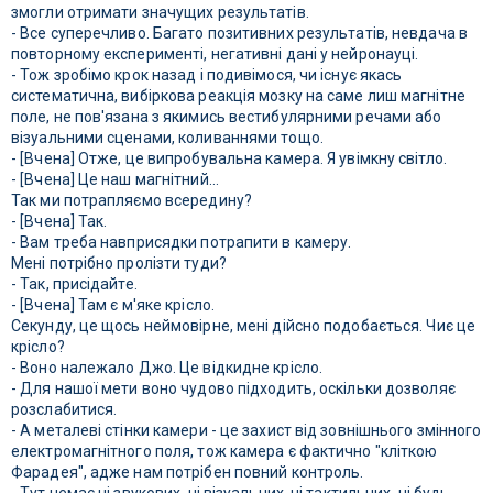
змогли отримати значущих результатів.
- Все суперечливо. Багато позитивних результатів, невдача в
повторному експерименті, негативні дані у нейронауці.
- Тож зробімо крок назад і подивімося, чи існує якась
систематична, вибіркова реакція мозку на саме лиш магнітне
поле, не пов'язана з якимись вестибулярними речами або
візуальними сценами, коливаннями тощо.
- [Вчена] Отже, це випробувальна камера. Я увімкну світло.
- [Вчена] Це наш магнітний...
Так ми потрапляємо всередину?
- [Вчена] Так.
- Вам треба навприсядки потрапити в камеру.
Мені потрібно пролізти туди?
- Так, присідайте.
- [Вчена] Там є м'яке крісло.
Секунду, це щось неймовірне, мені дійсно подобається. Чиє це
крісло?
- Воно належало Джо. Це відкидне крісло.
- Для нашої мети воно чудово підходить, оскільки дозволяє
розслабитися.
- А металеві стінки камери - це захист від зовнішнього змінного
електромагнітного поля, тож камера є фактично "кліткою
Фарадея", адже нам потрібен повний контроль.