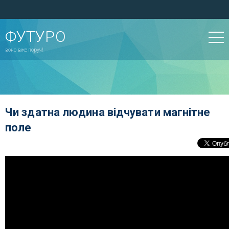
ФУТУРО
воно вже поруч!
Чи здатна людина відчувати магнітне
поле