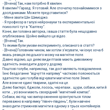
- [Вчена] Так, нам потрібно 8 хвилин.
8 хвилин? Гаразд. Я готовий. Але спочатку познайомимося з
дослідниками. Можете представитися?
- Мене звати Шін Шимоджо.
- Я професор в галузі нейронауки та експериментальної
психології тут в "Калтеху".
Конні, ви головна авторка, і ваша стаття була нещодавно
опублікована. Щойно вийшло це відео.
- [Вчена] Так.
То якими були умови експерименту, описаного в статті?
- [Вчена] Головним чином, ми хотіли з'ясувати, чи існує хоча б
якась реакція людського мозку на магнітне поле.
Давно відомо, що деякі види птахів мають дивовижну
здатність знаходити дорогу додому.
Поштові голуби, наприклад, так доставляють повідомлення.
Їхнє бездоганне "відчуття напряму" частково пояснюється
здатністю цих голубів відчувати магнітне поле Землі.
Але вони не єдині тварини, здатні на це.
Деякі бактерії, бджоли, лосось, черепахи... щури, собаки, кити й
коти..., усі вони мають своєрідний "магнітний компас".
Собаки, які під час випорожнення орієнтуються тілом
переважно в напрямку "північ-південь", були навчені
знаходити стрижневі магніти в одному з трьох контейнерів.