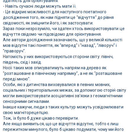
здатність для орієнтування.
- Навіть сучасні люди можуть мати її.
- Це відкриє можливості для наступного поетапного
дослідження того, як нам підняти це "відчуття" до рівня
свідомості, як зміцнити його, і як застосувати.
Зараз поки незрозуміло, чи здатен хтось використовувати це
відчуття свідомо чи підсвідомо для орієнтування.
Але автори дослідження зазначають, що у великій кількості
мов відсутні такі поняття, як "вперед" і "назад", "ліворуч" і
"праворуч".
Натомість у них використовуються сторони світу: північ,
південь, схід і захід.
Носії таких мов описуватимуть напрям на дерево як
"розташоване в північному напрямку", а не як "розташоване
переді мною".
Особи, які з дитинства виховувалися в певних мовних,
соціальних і територіальних межах, за допомогою сторін́ світу
могли використовувати асоціативні зв'язки з геомагнітними
сенсорними сигналами.
Інакше кажучи, люди з таких культур можуть усвідомлювати
свою магніторецепцію.
Тож, їх було б дуже цікаво перевірити.
Але якщо виявиться, що це відчуття відсутнє, тобто є лиш
пережитком минулого, було б цікаво подумати, чому ми його