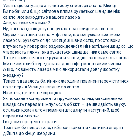
Уявіть цю ситуацію з точки зору спостерігача на Місяці.
Ви побачили б, що світлова пляма рухається швидше ніж
світло, яке виходить з вашого лазера.
Але, як таке можливо?
Ну, насправді ніщо тут не рухається швидше за світло.
Окремі частинки світла — фотони, що випускаються моїм
лазером, рухаються до Місяця зі швидкістю, просто вони
влучають у поверхню вздовж деякої лінії настільки швидко, що
утворюють пляму, яка рухається швидше, ніж саме світло.
Та це ілюзія, нічого не рухається швидше за швидкість світла.
Ми не змогли б передати жодної інформації таким чином.
А що, як замість лазера ми б використали довгу жорстку
жердину?
Тепер, здавалось би, кінчик жердини повинен переміститися
по поверхні Місяця швидше за світло.
На жаль, це теж не спрацює.
Як показав експеримент з пружинкою слінкі, максимальна
швидкість передачі імпульсу в об’єкті — це швидкість звуку,
оскільки кожен атом повинен штовхнути наступний, щоб
передати імпульс.
І в цьому процесі є втрати.
Тож нам би пощастило, якби хоч крихітна частинка енергії
дійшла до кінця жердини.