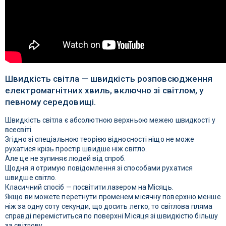
Швидкість світла — швидкість розповсюдження
електромагнітних хвиль, включно зі світлом, у
певному середовищі.
Швидкість світла є абсолютною верхньою межею швидкості у
всесвіті.
Згідно зі спеціальною теорією відносності ніщо не може
рухатися крізь простір швидше ніж світло.
Але це не зупиняє людей від спроб.
Щодня я отримую повідомлення зі способами рухатися
швидше світло.
Класичний спосіб — посвітити лазером на Місяць.
Якщо ви можете перетнути променем місячну поверхню менше
ніж за одну соту секунди, що досить легко, то світлова пляма
справді переміститься по поверхні Місяця зі швидкістю більшу
за світлову.