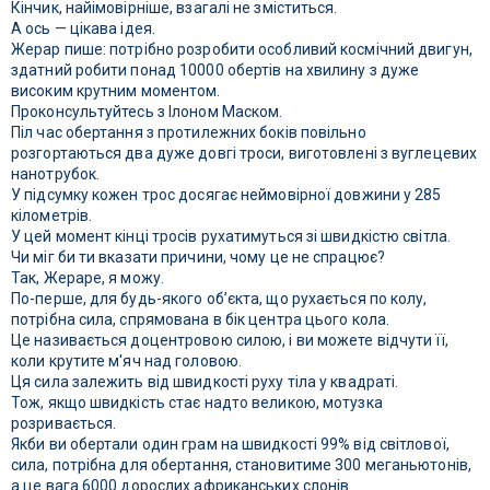
Кінчик, найімовірніше, взагалі не зміститься.
А ось — цікава ідея.
Жерар пише: потрібно розробити особливий космічний двигун,
здатний робити понад 10000 обертів на хвилину з дуже
високим крутним моментом.
Проконсультуйтесь з Ілоном Маском.
Піл час обертання з протилежних боків повільно
розгортаються два дуже довгі троси, виготовлені з вуглецевих
нанотрубок.
У підсумку кожен трос досягає неймовірної довжини у 285
кілометрів.
У цей момент кінці тросів рухатимуться зі швидкістю світла.
Чи міг би ти вказати причини, чому це не спрацює?
Так, Жераре, я можу.
По-перше, для будь-якого об’єкта, що рухається по колу,
потрібна сила, спрямована в бік центра цього кола.
Це називається доцентровою силою, і ви можете відчути її,
коли крутите м'яч над головою.
Ця сила залежить від швидкості руху тіла у квадраті.
Тож, якщо швидкість стає надто великою, мотузка
розривається.
Якби ви обертали один грам на швидкості 99% від світлової,
сила, потрібна для обертання, становитиме 300 меганьютонів,
а це вага 6000 дорослих африканських слонів.