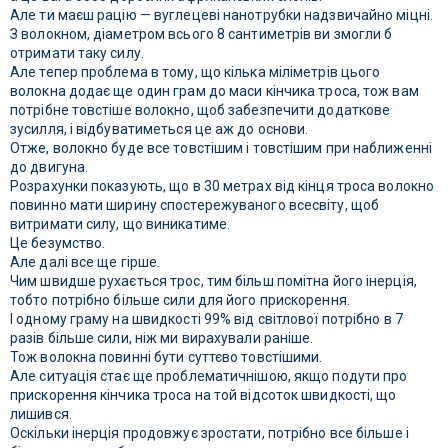
Але ти маєш рацію — вуглецеві нанотрубки надзвичайно міцні.
З волокном, діаметром всього 8 сантиметрів ви змогли б
отримати таку силу.
Але тепер проблема в тому, що кілька міліметрів цього
волокна додає ще один грам до маси кінчика троса, тож вам
потрібне товстіше волокно, щоб забезпечити додаткове
зусилля, і відбуватиметься це аж до основи.
Отже, волокно буде все товстішим і товстішим при наближенні
до двигуна.
Розрахунки показують, що в 30 метрах від кінця троса волокно
повинно мати ширину спостережуваного всесвіту, щоб
витримати силу, що виникатиме.
Це безумство.
Але далі все ще гірше.
Чим швидше рухається трос, тим більш помітна його інерція,
тобто потрібно більше сили для його прискорення.
І одному граму на швидкості 99% від світлової потрібно в 7
разів більше сили, ніж ми вирахували раніше.
Тож волокна повинні бути суттєво товстішими.
Але ситуація стає ще проблематичнішою, якщо подути про
прискорення кінчика троса на той відсоток швидкості, що
лишився.
Оскільки інерція продовжує зростати, потрібно все більше і