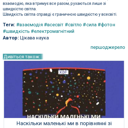
взаємодію, яка втримує все разом, рухаються лише зі
швидкістю світла.
Швидкість світла справді є граничною швидкістю у всесвіті.
Теги:
#взаємодія
#всесвіт
#світло
#сила
#фотон
#швидкість
#електромагнітний
Автор:
Цікава наука
першоджерело
Дивіться також:
Наскільки маленькі ми в порівнянні зі