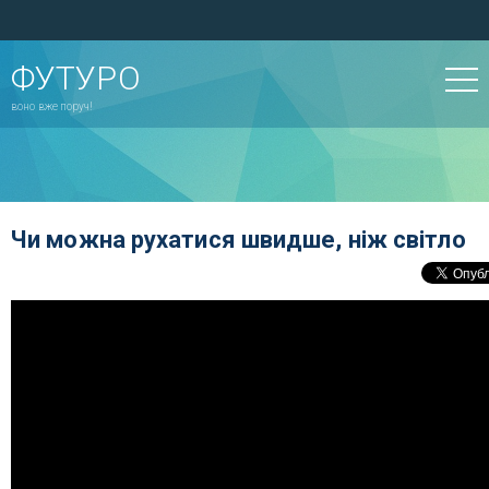
ФУТУРО
воно вже поруч!
Чи можна рухатися швидше, ніж світло