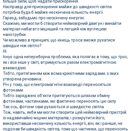
більше сили, щоб надати прискорення.
Насправді для прискорення майже до швидкості світла
потрібна буда б майже нескінчена кількість енергії.
Гаразд, забудьмо про нескінчену енергію.
Скажімо, ми могли б створити неймовірний двигун і винайти
матеріал набагато міцніший та легший ніж вуглецеві
нанотрубки.
Чи можливо в принципі, що кінець троса зможе рухатися
швидше ніж світло?
Ні.
Існує одна непереборна проблема, яка полягає в тому, що трос,
як і все інше у світі, втримується разом електромагнітною
взаємодією.
Тобто, притяганням між всіма крихітними зарядами, з яких
утворена речовина.
Річ у тому, що електромагнітні взаємодії переносяться
фотонами.
Тобто заряджені об’єкти притягуються шляхом обміну
фотонами, частинками, які фактично переносять цю силу.
Так ось, фотони самі рухаються зі швидкістю світла.
Тож, навіть, якби ми могли створити цей неймовірний пристрій
із надзвичайно міцних матеріалів, і розкрутити його,
використавши нескінчену кількість енергії, він, як і раніше, не
подолав би швидкість світла, тому що частинки, що переносять