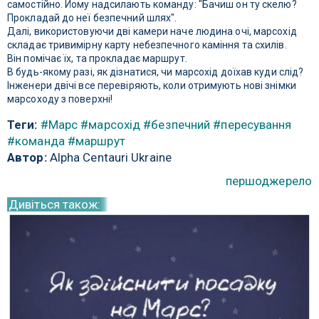
самостійно. Йому надсилають команду: "Бачиш он ту скелю?
Прокладай до неї безпечний шлях".
Далі, використовуючи дві камери наче людина очі, марсохід
складає тривимірну карту небезпечного каміння та схилів.
Він помічає їх, та прокладає маршрут.
В будь-якому разі, як дізнатися, чи марсохід доїхав куди слід?
Інженери двічі все перевіряють, коли отримують нові знімки
марсоходу з поверхні!
Теги:
#Марс
#марсохід
#безпечний
#пересування
#команда
#маршрут
Автор:
Alpha Centauri Ukraine
першоджерело
Дивіться також: