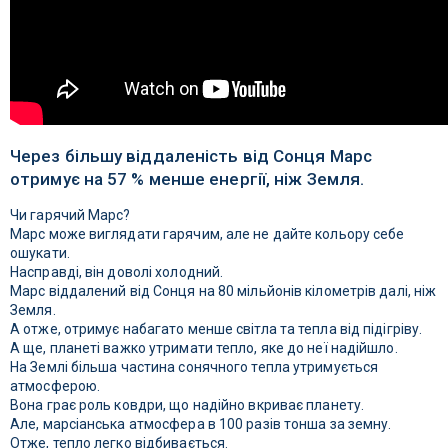
Через більшу віддаленість від Сонця Марс
отримує на 57 % менше енергії, ніж Земля.
Чи гарячий Марс?
Марс може виглядати гарячим, але не дайте кольору себе
ошукати.
Насправді, він доволі холодний.
Марс віддалений від Сонця на 80 мільйонів кілометрів далі, ніж
Земля.
А отже, отримує набагато менше світла та тепла від підігріву.
А ще, планеті важко утримати тепло, яке до неї надійшло.
На Землі більша частина сонячного тепла утримується
атмосферою.
Вона грає роль ковдри, що надійно вкриває планету.
Але, марсіанська атмосфера в 100 разів тонша за земну.
Отже, тепло легко відбивається.