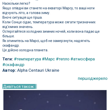
Наскільки легко?
Якщо опівдні ви станете на екваторі Марсу, то ваші ноги
відчують літо, а голова зиму.
Вночі ситуація ще гірша.
Коли Сонце сідає, температура може сягати тризначних
від’ємних значень.
Остерігайтеся холодних зимних ночей, коли вона падає ще
більше.
Як опинитесь на Марсі, щоб не замерзнути, надягніть
скафандр.
Це дійсно холодна планета.
Теги:
#температура
#Марс
#тепло
#атмосфера
#скафандр
Автор:
Alpha Centauri Ukraine
першоджерело
Дивіться також: